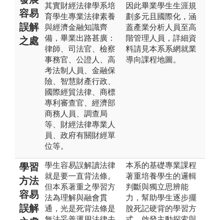
其實財經法律學系培
因此畢業學生生涯規
容易
育學生專業法律素養
劃多元且國際化，涵
誤解
與經濟金融知識齊
蓋產業分析人員至高
備，畢業出路甚廣：
階管理人員，詳細資
之處
律師、司法官、檢察
料請見本系系網就業
事務官、公證人、高
導向課程地圖。
考法制人員、金融保
險、智慧財產行政、
國際經貿法律、商標
專利審查官、經濟部
商務人員、調查局
等、財經法律專業人
員、政府有關財經單
位等。
學生容易誤解讀法律
本系的基礎專業課程
學習
就是要一直背法條。
著重培養學生的邏輯
方法
但本系著重之學習方
判斷與獨立思辨能
容易
法為理解與融會貫
力，幫助學生逐步擺
誤解
通，光是死背法條是
脫死記硬背的學習方
無法妥善運用法律去
式，啟發主動探索與