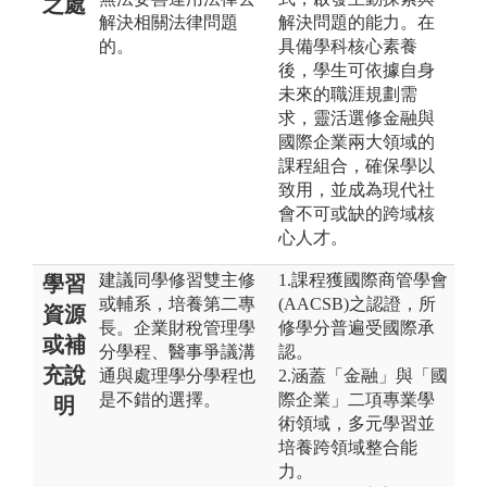
之處
解決相關法律問題
解決問題的能力。在
的。
具備學科核心素養
後，學生可依據自身
未來的職涯規劃需
求，靈活選修金融與
國際企業兩大領域的
課程組合，確保學以
致用，並成為現代社
會不可或缺的跨域核
心人才。
建議同學修習雙主修
1.課程獲國際商管學會
學習
或輔系，培養第二專
(AACSB)之認證，所
資源
長。企業財稅管理學
修學分普遍受國際承
或補
分學程、醫事爭議溝
認。
充說
通與處理學分學程也
2.涵蓋「金融」與「國
是不錯的選擇。
際企業」二項專業學
明
術領域，多元學習並
培養跨領域整合能
力。