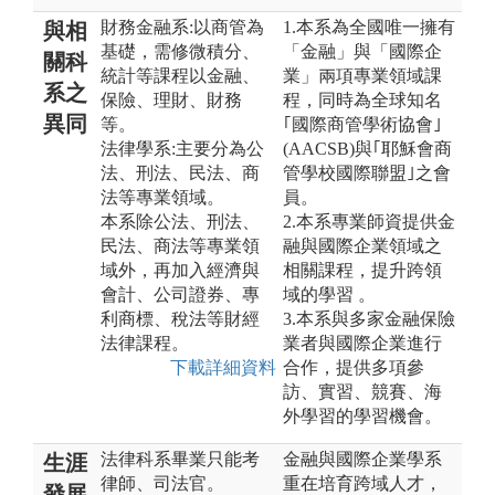
財務金融系:以商管為
1.本系為全國唯一擁有
與相
基礎，需修微積分、
「金融」與「國際企
關科
統計等課程以金融、
業」兩項專業領域課
系之
保險、理財、財務
程，同時為全球知名
異同
等。
｢國際商管學術協會｣
法律學系:主要分為公
(AACSB)與｢耶穌會商
法、刑法、民法、商
管學校國際聯盟｣之會
法等專業領域。
員。
本系除公法、刑法、
2.本系專業師資提供金
民法、商法等專業領
融與國際企業領域之
域外，再加入經濟與
相關課程，提升跨領
會計、公司證券、專
域的學習 。
利商標、稅法等財經
3.本系與多家金融保險
法律課程。
業者與國際企業進行
下載詳細資料
合作，提供多項參
訪、實習、競賽、海
外學習的學習機會。
法律科系畢業只能考
金融與國際企業學系
生涯
律師、司法官。
重在培育跨域人才，
發展