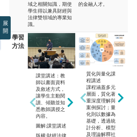
域之相關知識，期使
的金融人才。
學生得以兼具財經與
法律雙領域的專業知
展
識。
開
學習
方法
個案研討：以
質化與量化課
課堂講述：教
自
法律理論為基
程講述
師以書面資料
習
礎，配合相關
課程涵蓋多元
及敘述方式，
師
個案之研討分
層面，質化著
讓學生主動閱
亦
析，以全體討
重深度理解與
讀、傾聽並知
主
論或小組討論
案例探討；量
悉教師講授之
書
之方式，培養
化則以數據為
內容。
頭
溝通協調、團
基礎，透過統
(
隊合作及解決
圖解:課堂講述
計分析、模型
人
問題。
及理論解釋社
版權:財經法律
果