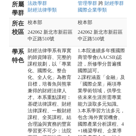
法政
學群
管理
學群
跨
財經
學群
所屬
財經法律
學類
國際企業
學類
學群
校本部
校本部
所在
校區
242062 新北市新莊區
242062 新北市新莊區
中正路510號
中正路510號
財經法律學系有厚實
1.本院連續多年獲國際
學系
的師資陣容、完整的
商管學會(AACSB)認
特色
課程規劃，以「專業
證，所修學分普遍獲
化、國際化、整合
國際認可。
化、全人化」為教育
2.課程涵蓋「金融」及
目標，培養魚與熊掌
「國際企業」兩項專
兼得的財經法律人
業學術領域，供學生
才。本系重點課程：
依未來生涯所需專業
基礎法律課程、財經
能力汲取多元知識。
法律課程、一般財經
3.本系學習方法多元，
課程、全英課程。結
包含:海外實習機會、
合理論與實務的豐富
國際產業分析課程、4
學習更不可少：法院
+1橋梁學程、企業導