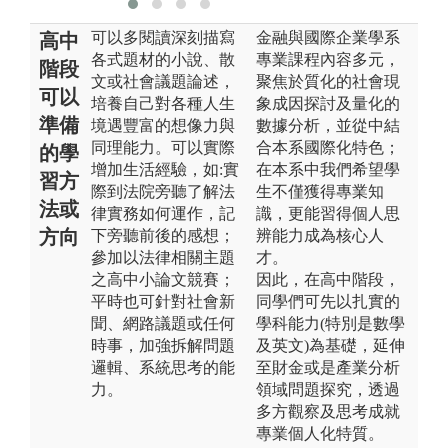
可以多閱讀深刻描寫
金融與國際企業學系
高中
各式題材的小說、散
專業課程內容多元，
階段
文或社會議題論述，
聚焦於質化的社會現
可以
培養自己對各種人生
象成因探討及量化的
準備
境遇豐富的想像力與
數據分析，並從中結
同理能力。可以實際
合本系國際化特色；
的學
增加生活經驗，如:實
在本系中我們希望學
習方
際到法院旁聽了解法
生不僅獲得專業知
法或
律實務如何運作，記
識，更能習得個人思
方向
下旁聽前後的感想；
辨能力成為核心人
參加以法律相關主題
才。
之高中小論文競賽；
因此，在高中階段，
平時也可針對社會新
同學們可先以扎實的
聞、網路議題或任何
學科能力(特別是數學
時事，加強拆解問題
及英文)為基礎，延伸
邏輯、系統思考的能
至財金或是產業分析
力。
領域問題探究，透過
多方觀察及思考成就
專業個人化特質。