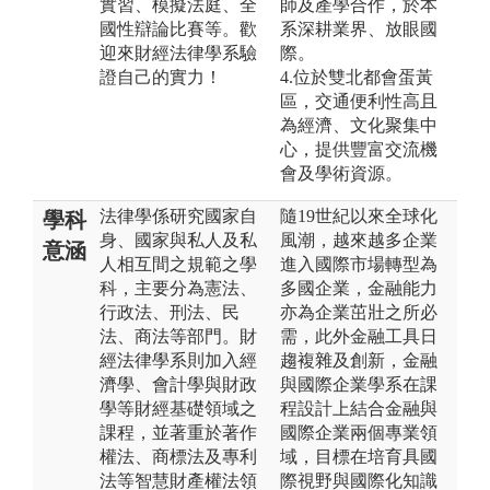
實習、模擬法庭、全
師及產學合作，於本
國性辯論比賽等。歡
系深耕業界、放眼國
迎來財經法律學系驗
際。
證自己的實力！
4.位於雙北都會蛋黃
區，交通便利性高且
為經濟、文化聚集中
心，提供豐富交流機
會及學術資源。
法律學係研究國家自
隨19世紀以來全球化
學科
身、國家與私人及私
風潮，越來越多企業
意涵
人相互間之規範之學
進入國際市場轉型為
科，主要分為憲法、
多國企業，金融能力
行政法、刑法、民
亦為企業茁壯之所必
法、商法等部門。財
需，此外金融工具日
經法律學系則加入經
趨複雜及創新，金融
濟學、會計學與財政
與國際企業學系在課
學等財經基礎領域之
程設計上結合金融與
課程，並著重於著作
國際企業兩個專業領
權法、商標法及專利
域，目標在培育具國
法等智慧財產權法領
際視野與國際化知識