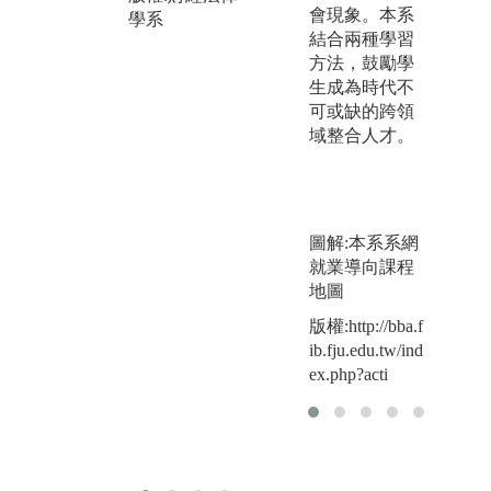
會現象。本系
圖解:研討
學系
結合兩種學習
版權:財經法律
方法，鼓勵學
學系
生成為時代不
可或缺的跨領
域整合人才。
圖解:本系系網
就業導向課程
地圖
版權:http://bba.f
ib.fju.edu.tw/ind
ex.php?acti