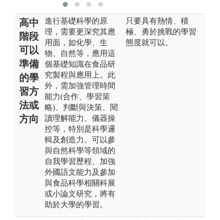
進行基礎科學的原
只要具有熱情、積
高中
理，需要更深究其應
極、勇於挑戰的學習
階段
用面，如化學、生
態度就可以。
可以
物、自然等，應用這
準備
個基礎知識在食品研
究製程與應用上。此
的學
外，需加強管理時間
習方
能力(合作、學習策
法或
略)、判斷與決策、閱
方向
讀理解能力、儀器操
控等，特別是科學邏
輯及創造力。可以參
與自然科學等領域的
自我學習歷程、加強
外國語文能力及參加
與食品科學相關科展
或小論文研究，將有
助於大學的學習。