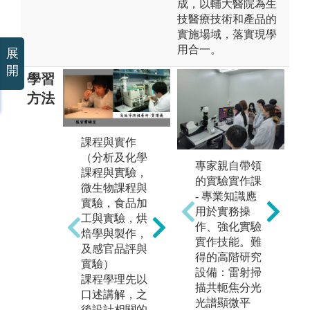
成，以輔大醫院為生
技醫療技術和產品的
實施場域，落實現學
用合一。
展
開
學習
方法
課程與實作
（分析及化學
專家親自帶領
課程與實驗，
的實驗實作課
微生物課程與
- 專業知識應
實驗，食品加
用於實務操
工與實驗，烘
產品或技術研
開
作、強化實驗
焙學與製作，
究與開發（新
程
實作技能。難
及感官品評與
產品開發課
相
得的高階研究
實驗）
程）
場
設備：雷射掃
課程學理先以
綜合食品分
業
描共軛焦分光
口述講解，之
析，食品化
並
光譜顯微平
後設計相關的