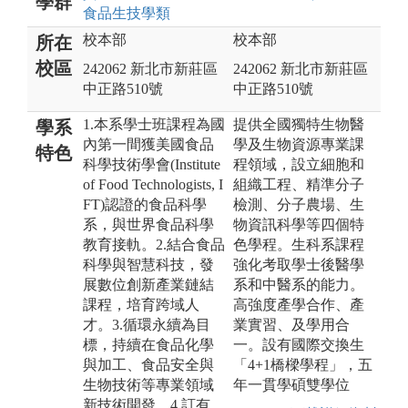
學群
食品生技
學類
校本部
校本部
所在
校區
242062 新北市新莊區
242062 新北市新莊區
中正路510號
中正路510號
1.本系學士班課程為國
提供全國獨特生物醫
學系
內第一間獲美國食品
學及生物資源專業課
特色
科學技術學會(Institute
程領域，設立細胞和
of Food Technologists, I
組織工程、精準分子
FT)認證的食品科學
檢測、分子農場、生
系，與世界食品科學
物資訊科學等四個特
教育接軌。2.結合食品
色學程。生科系課程
科學與智慧科技，發
強化考取學士後醫學
展數位創新產業鏈結
系和中醫系的能力。
課程，培育跨域人
高強度產學合作、產
才。3.循環永續為目
業實習、及學用合
標，持續在食品化學
一。設有國際交換生
與加工、食品安全與
「4+1橋樑學程」，五
生物技術等專業領域
年一貫學碩雙學位
新技術開發。4.訂有