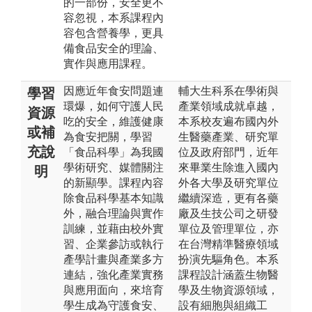
的一部份，安全更不
容忽視，本系課程內
容包含營養學，更具
備食品安全的理論、
實作與應用課程。
因應近年食安問題連
輔大生科系在學術與
學習
環爆，如何守護人民
產業領域成就卓越，
資源
吃的安全，維護健康
本系校友遍布國內外
或補
為食安把關，學習
生醫藥產業、研究單
充說
「食品科學」為我國
位及政府部門，近年
學術研究、媒體關注
來畢業生除進入國內
明
的新顯學。課程內容
外各大學及研究單位
除食品科學基本知識
繼續深造，更有各藥
外，融合理論與實作
廠及生技公司之研發
訓練，並藉由校外實
單位及管理單位，亦
習、企業參訪或執行
在台灣精準醫療領域
產學計畫與產業多方
扮演先驅角色。本系
連結，強化產業實務
課程設計涵蓋生物醫
與應用面向，來培育
學及生物資源領域，
學生成為守護食安、
設有細胞與組織工