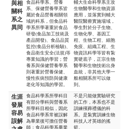
食品科學系、營養
輔大生命科學系主攻
與相
系、保健營養學系皆
生物醫學和生物資源
關科
屬於食品營養相關領
應用，並落實到輔大
系之
域的科系，但食品科
醫院醫療實施場域，
異同
學系所學著重於食品
學生對於分子生物、
研發(食品加工技術及
生物化學、基因工
產品開發)、食品品質
程、生物工程、細胞
監控(食品分析檢驗)、
免疫、組織工程、生
食品衛生安全(法規)等
物資訊科學等皆有紮
專業知識的學習；營
實硬底子，正宗生物
養系與保健營養學系
醫學和生物技術出身
則著重於營養保健、
血統，非其他大學一
慢性疾病預防與健康
般相關系所可以做
老化等知識的學習。
到。
食品科學系所學科目
不是只能做實驗研究
生涯
有部分學科與營養系
的工作，本系也不是
發展
所學科目相似，因此
訓練殯葬禮儀的科
容易
食品科學系常被誤解
系。是紮實訓練生物
誤解
為畢業後可擔任營養
科技人才英雄的搖
師；食品科學系畢業
籃。
之處