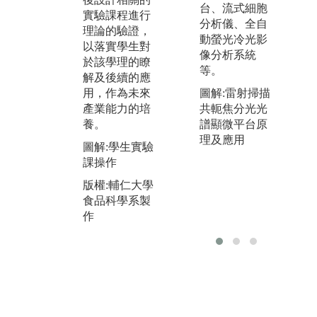
學，食品加工
理
台、流式細胞
實驗課程進行
及食品微生物
練
分析儀、全自
理論的驗證，
等專業課程的
提
動螢光冷光影
以落實學生對
修習，進行新
環
像分析系統
於該學理的瞭
產品或新加工
作
等。
解及後續的應
技術的研發。
品
圖解:雷射掃描
用，作為未來
課程內容訓練
司
共軛焦分光光
產業能力的培
學生由市場，
物
譜顯微平台原
養。
生活或報導中
稽
理及應用
構思新穎產
圖解:學生實驗
圖
品，並配合專
課操作
競
業課程學理，
版權:輔仁大學
版
將新穎構思製
食品科學系製
作成產品。
作
圖解:產品開發
展示
版權:輔仁大學
食品科學系製
作