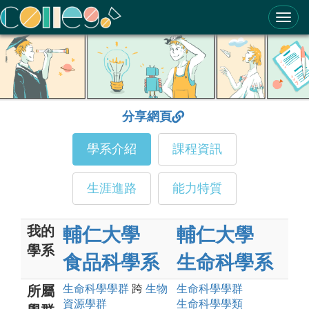
ColleGo! 大學選才與高中育才輔助系統
分享網頁
學系介紹
課程資訊
生涯進路
能力特質
我的
輔仁大學
輔仁大學
學系
食品科學系
生命科學系
生命科學
學群
跨
生物
生命科學
學群
所屬
資源
學群
生命科學
學類