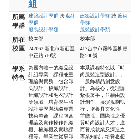
組
建築設計
學群
跨
藝術
建築設計
學群
跨
藝術
所屬
學群
學群
學群
服裝設計
學類
服裝設計
學類
校本部
校本部
所在
校區
242062 新北市新莊區
413台中市霧峰區柳豐
中正路510號
路500號
為國內唯一的織品設
本系課程特色以「時
學系
計組專業，課程兼重
尚服裝造型設計」、
特色
理論與實務，包含印
「服飾精品創意設
染設計、梭織設計、
計」為核心，從理論
針織設計和毛衣設計
紮根著手，並藉由設
等領域，培育學生將
計創作、展演規劃執
設計美學與紡織專業
行，培養具文化性、
技術整合。課程包含
前瞻性、國際性之優
理論及實作操作針織
質時尚設計人才，進
機、梭織機及實驗課
而養成就業及深造之
程等。畢業生從事印
專業知能，培養思想