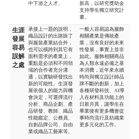
中下游之人才。
新高，以研究獎助金
支持學生獨立研究計
畫。
承接上一題的說明，
一般人容易認為服飾
生涯
織品設計的出路除了
相關產業是傳統產
發展
與服裝產業結合外，
業，沒有良好的未來
容易
也可以橫跨到其它有
性發展，事實上並非
誤解
面料需求的產業上，
如此。服飾相關商品
重點是必須和不同領
為人類永遠必備之基
之處
域的合作者充分溝
本消費，近年來永續
通，以實驗研發找出
時尚與獨立設計師品
新的可能性。生涯發
牌不斷的創新，加上
展依個人的能力與機
各種研發科技、AI導
會決定，可選擇流行
入在材料及功能上的
分析、商品企劃、產
日新月異，讓學生在
品研發、教師、織品
畢業後有更多機會從
性能鑑定、公務員、
事時尚流行及紡織業
自創品牌公司、自由
更多元化的工作。
業或織品工藝家等。