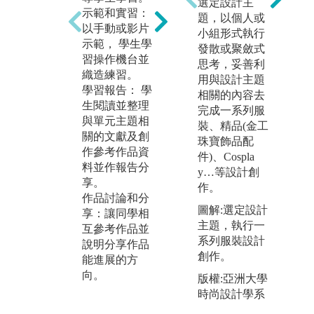
選定設計主
示範和實習：
印
題，以個人或
圖解:蔡禮如梭
以手動或影片
1
小組形式執行
織設計課 梭織
示範， 學生學
裡
發散或聚斂式
創作
習操作機台並
印
思考，妥善利
版權:輔仁大學
織造練習。
外
用與設計主題
織品服裝學系
學習報告： 學
校
相關的內容去
生閱讀並整理
操
完成一系列服
與單元主題相
與
裝、精品(金工
關的文獻及創
2
珠寶飾品配
作參考作品資
種
件)、Cospla
料並作報告分
印
y…等設計創
享。
配
作。
作品討論和分
運
圖解:選定設計
享：讓同學相
品
主題，執行一
互參考作品並
3
系列服裝設計
說明分享作品
觀
創作。
能進展的方
品
向。
了
版權:亞洲大學
生
時尚設計學系