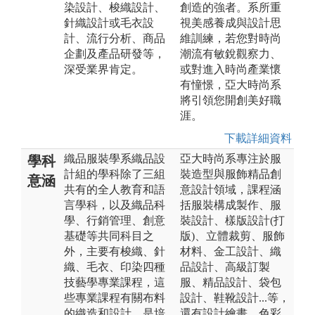
染設計、梭織設計、
創造的強者。系所重
針織設計或毛衣設
視美感養成與設計思
計、流行分析、商品
維訓練，若您對時尚
企劃及產品研發等，
潮流有敏銳觀察力、
深受業界肯定。
或對進入時尚產業懷
有憧憬，亞大時尚系
將引領您開創美好職
涯。
下載詳細資料
織品服裝學系織品設
亞大時尚系專注於服
學科
計組的學科除了三組
裝造型與服飾精品創
意涵
共有的全人教育和語
意設計領域，課程涵
言學科，以及織品科
括服裝構成製作、服
學、行銷管理、創意
裝設計、樣版設計(打
基礎等共同科目之
版)、立體裁剪、服飾
外，主要有梭織、針
材料、金工設計、織
織、毛衣、印染四種
品設計、高級訂製
技藝學專業課程，這
服、精品設計、袋包
些專業課程有關布料
設計、鞋靴設計...等，
的織造和設計，是培
還有設計繪畫、色彩