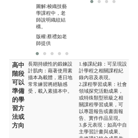
圖
圖解:梭織技藝
師
學課程中，老
師說明織紋結
構。
版權:蔡禮如老
師提供
長期持續性的鍛鍊設
1.修課紀錄：可呈現設
高中
計肌肉：藉著使用素
計學程之相關課程紀
階段
描本為載體，逐日地
錄內容及表現。
可以
常常練習將經驗感
2.課程學習成果：社會
準備
受，載入素描本中。
領域探究活動成果，
或特殊類型班級之相
的學
關課程學習成果，可
習方
以專題報告或書面報
法或
告、實作作品呈現。
方向
3.多元表現：如高中自
主學習計畫與成果、