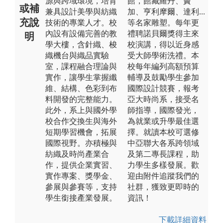
源與跨域環境，培育
館，館藏羅丹、竇
或補
兼具設計美學與紡織
加、亨利摩爾、達利...
充說
技術的專業人才。校
等名家雕塑。每年更
內設有設備完善的教
禮聘諾貝爾獎得主來
明
學大樓，含針織、梭
校演講，得以近身感
織機台與織品實驗
受大師學術洗禮。本
室，課程融合理論與
校每年編列高額預算
實作，讓學生掌握纖
輔導及鼓勵學生參加
維、結構、色彩到布
國際設計競賽，報考
料開發的完整能力。
亞大時尚系，接受名
此外，系上與國外學
師指導，國際發光，
校合作交換生與海外
為就業或升學最佳選
短期學習機會，拓展
擇。就讀本校可選修
國際視野。亦積極與
中亞聯大各系跨領域
紡織及時尚產業合
及第二專長課程，助
作，提供企業實習、
力學生多樣發展。歡
實作專案、獎學金、
迎由附件追蹤我們的
參展與參賽等，支持
社群，獲致更即時的
學生銜接產業發展。
資訊！
下載詳細資料