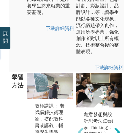
養學生將來就業的重
計劃、彩妝設計、品
要基礎。
牌設計…等，讓學生
能以各種文化現象、
流行議題帶入創作，
下載詳細資料
運用所學專業，強化
展
創作者對以上所有概
開
念、技術整合後的整
體表現。
下載詳細資料
學習
方法
創意表現：不
教師講課： 老
限主題，學生
師講解技術理
創意發想與設
收集資料與材
論，搭配教科
計思考法(Desi
料後，以自由
書或講義，輔
gn Thinking)：
技法表現。
導學生學習。