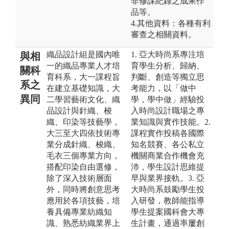
非修課紀錄之成果作
品等。
4.其他資料：各種有利
審查之相關資料。
織品設計組是國內唯
1. 亞大時尚系專注培
與相
一的織品專業人才培
育學生分析、歸納、
關科
育科系，大一課程旨
判斷、創造等獨立思
系之
在建立基礎知識，大
考能力，以「做中
異同
二學習藝術文化、織
學，學中做」經驗投
品設計與針織、梭
入時尚設計職場之專
織、印染等技藝學，
業知識與實作技能。2.
大三至大四依技術專
課程實作投稿各國際
業分成針織、梭織、
知名競賽、各公私立
毛衣三個專業方向，
機關商業合作機會充
搭配印染自由選修，
沛，學生設計思維提
除了深入技術層面
早與業界接軌。3. 亞
外，同時將創意思考
大時尚系鼓勵學生投
應用於各項技藝，培
入研發，教師能指導
養具備專業紡織知
學生提案國科會大專
識、熟悉紡織業界上
生計畫，通過率屢創