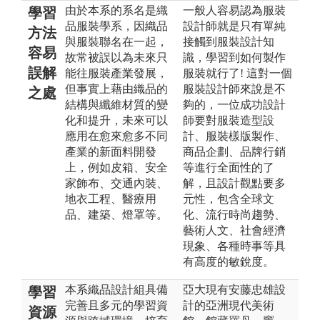
由於本系的系名是織
一般人容易認為服裝
學習
品服裝學系，因織品
設計師就是只有單純
方法
與服裝聯名在一起，
接觸到服裝設計知
容易
故常被誤以為未來只
識，學習到如何製作
誤解
能往服裝產業發展，
服裝就行了! 這對一個
但事實上藉由織品的
服裝設計師來說是不
之處
結構與纖維材質的變
夠的，一位成功設計
化和提升，未來可以
師要對服裝造型設
應用在愈來愈多不同
計、服裝樣版製作、
產業的新面料開發
商品企劃、品牌行銷
上，例如皮箱、安全
等進行全面性的了
家飾布、交通內裝、
解，且設計觀點要多
地衣工程、醫療用
元性，包含全球文
品、建築、燈罩等。
化、流行時尚趨勢、
藝術人文、社會經濟
現象、各種時事等具
有高度的敏銳度。
本系織品設計組具備
亞大現有安藤忠雄設
學習
完善且多元的學習資
計的亞洲現代美術
資源