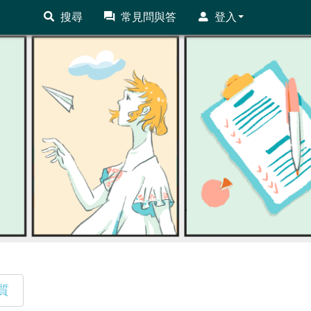
搜尋
常見問與答
登入
質