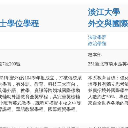
淡江大學
士學位學程
外交與國際
法政
學群
政治
學類
校本部
7段200號
251新北市淡水區英
簡稱:寰外)於104學年度成立，打破傳統系
本系教育目標：強
合學習，有外語、教育、科技三大面向，
培養具有獨立思考
具備外語、教學、資訊等跨領域國際移動
並廣招境外國際學
技輔助外語教育全英學程，具完善英檢輔
人數約占50%，專
採小班菁英式教學，課程可搭配本校之中等
來自全世界各地的
育課程、華語教學學程、國際經貿學程、