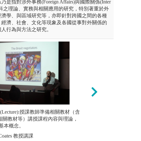
對涉外事務(Foreign Affairs)與國際關係(Inter
ations)學科之理論、實務與相關應用的研究，特別著重於外
經濟學、與區域研究等，亦即針對跨國之間的各種
、經濟、社會、文化等現象及各國從事對外關係的
個人行為與方法之研究。
課堂教師善於規劃小組簡報及
(Lecture):授課教師準備相關教材（含
設計思考與服務學
◆討論(Disc
生解決問題及合作能力。同學
音相關教材等）講授課程內容與理論，
技能、社會技能的
n)、或是辯
最後學習成果。此學習法能增
基本概念。
知識結構，具備社
指定同學
瞭解與信任，學會處理人際關
力，以達更深更遠
方式強化
 Coates 教授講課
策略，學會有效地表達自己意
將討論結