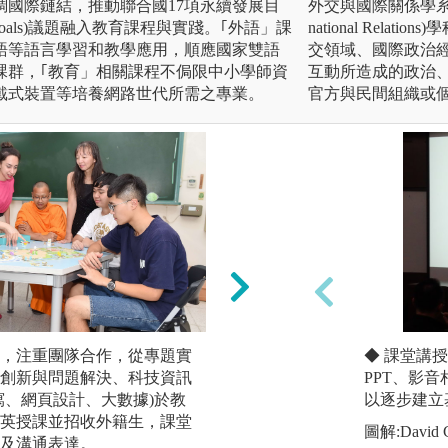
調國際鏈結，推動聯合國17項永續發展目
外交與國際關係學系乃是指
opment Goals)議題融入教育課程與實踐。｢外語」課
national Rel
語等語言學習和教學應用，順應國家雙語
交領域、國際政治
課群，｢教育」相關課程不侷限中小學師資
互動所造成的政治
戴式裝置等培養網路世代所需之專業。
官方與民間組織或
，注重團隊合作，從專題實
小組合作及討論：
◆ 課堂講授
創新與問題解決、科技資訊
敘事練習，培養學
PPT、影
寫、網頁設計、大數據)於教
以合作方式，呈現
以逐步建立
英授課並招收外籍生，課堂
進人與人之間相互
圖解:David
及溝通表達。
係的技能、技巧與