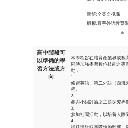
圖解:全英文授課
版權:寰宇外語教育
高中階段可
本學程旨在培育產業界或教
以準備的學
同時加強學習數位技能之專
習方法或方
動：
向
1.
修習英語、第二外語（西班
程。
2.
參與小組討論之主題探究專
3.
參加社團活動，以培養人際
4.
擔任班級或團隊活動幹部，