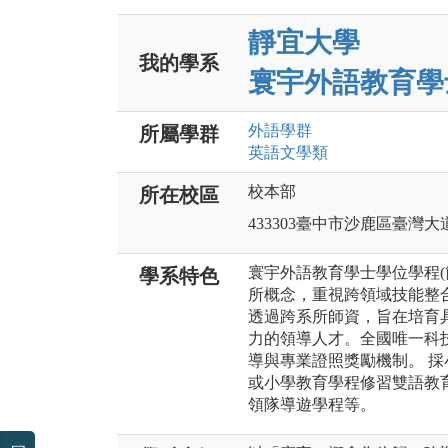
靜宜大學
我的學系
寰宇外語教育學
外語
學群
所屬學群
英語文
學類
校本部
所在校區
433303臺中市沙鹿區臺灣大道
寰宇外語教育學士學位學程(
學系特色
所概念，重視跨領域技能整
透過跨系所師資，旨在培育
力的領導人才。全國唯一科
導與專業證照獎勵機制。 
或小學教育學程修習雙語教
領隊導遊學程等。