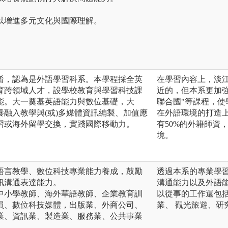
以增進多元文化與國際理解。
淆，認為是外語學習科系。本學程採全英
在學習內容上，淡
育跨領域人才，設學校教育與學習科技課
近的，但本系更加強
能。大一奠基英語能力與數位基礎，大
聯合國"等課程，使
融入教學與(或)多媒體資訊編製、加值應
在外語環境的打造
習或海外留學交換，實踐國際移動力。
有50%的外籍師資
境。
語言教學、數位科技專業能力養成，鼓勵
透過本系的專業學
訊溝通表達能力。
溝通能力以及外語
中小學教師、海外華語教師、企業教育訓
以從事的工作還包
員、數位科技媒體，出版業、外商公司、
業、 觀光旅遊、研
業、資訊業、製造業、服務業、公共事業