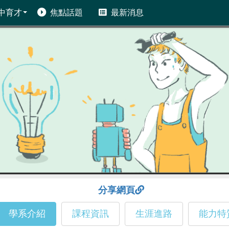
中育才
焦點話題
最新消息
分享網頁
學系介紹
課程資訊
生涯進路
能力特