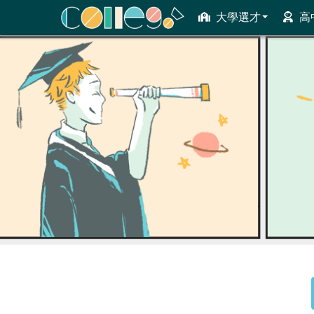
大學選才
高
ColleGo! 大學選才與高中育才輔助系統