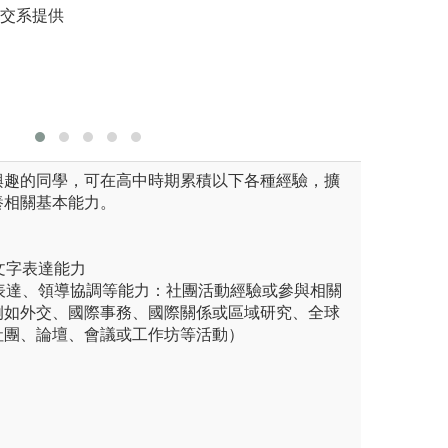
圖解:課堂合作
外交系提供
神。
式，同時
版權:寰宇外語教
與合作
題了解學習的重要性
圖解:分組
學程自有照
版權:淡江
興趣的同學，可在高中時期累積以下各種經驗，擴
養相關基本能力。
及文字表達能力
通表達、領導協調等能力：社團活動經驗或參與相關
例如外交、國際事務、國際關係或區域研究、全球
社團、論壇、會議或工作坊等活動）