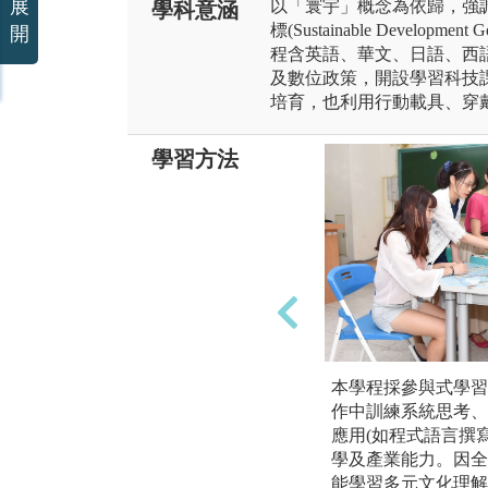
展
以「寰宇」概念為依歸，強
學科意涵
標(Sustainable Devel
開
程含英語、華文、日語、西
及數位政策，開設學習科技
培育，也利用行動載具、穿
學習方法
本學程採參與式學習
作中訓練系統思考、
應用(如程式語言撰
學及產業能力。因全
能學習多元文化理解