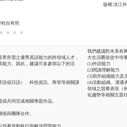
版權:淡江
見，以培養團隊精
圖解:透過反芻問
學程自有照
版權:寰宇外語教育
我們建議對本系有
育界所需之優秀英語能力的跨領域人才，
大生活圈並從中培
業能力。因此，建議可多參與以下的活
(1)外語能力
(2)閱讀理解能力
(3)寫作組織能力
牙語或日語）、科技資訊、商管等相關課
(4)活動組織、溝
領域之競賽表現（
化趨勢等相關主題
題或共同完成相關專題作品。
關係與團隊合作。
以培養規劃執行與解決問題能力。