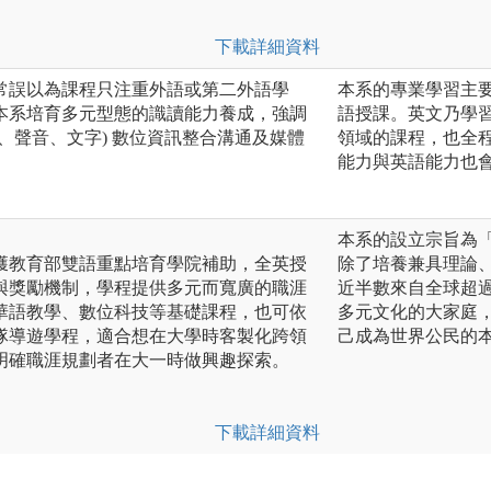
下載詳細資料
常誤以為課程只注重外語或第二外語學
本系的專業學習主
本系培育多元型態的識讀能力養成，強調
語授課。英文乃學
、聲音、文字) 數位資訊整合溝通及媒體
領域的課程，也全
能力與英語能力也
本系的設立宗旨為
獲教育部雙語重點培育學院補助，全英授
除了培養兼具理論
與獎勵機制，學程提供多元而寬廣的職涯
近半數來自全球超過
華語教學、數位科技等基礎課程，也可依
多元文化的大家庭
隊導遊學程，適合想在大學時客製化跨領
己成為世界公民的
明確職涯規劃者在大一時做興趣探索。
下載詳細資料