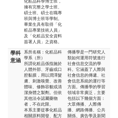
化粧品科學博士班，
擁有完整之學士班、
碩士班、碩士在職專
班與博士班等學制。
畢業生具有取得「化
粧品專業技術人員」
及「化粧品安全資料
簽署人員」之資格。
系所名稱：化粧品科
傳播學是一門研究人
學科
學系（所）
類如何運用符號進行
意涵
所謂化粧品係指施於
社會信息交流的學
人體外部、牙齒或口
科。它涵蓋了人際與
腔黏膜，用以潤澤髮
社會信息的傳遞、社
膚、刺激嗅覺、改善
會信息系統的運行等
體味、修飾容貌或清
方面。傳播學的學習
潔身體之製劑。但依
領域非常廣泛，主要
其他法令認屬藥物
包括以下幾個方面：
者，不在此限。
大眾傳播、人際傳
本系主要從事化粧品
播、網路傳播、公共
相關原料開發、配方
關係、廣告學及新聞