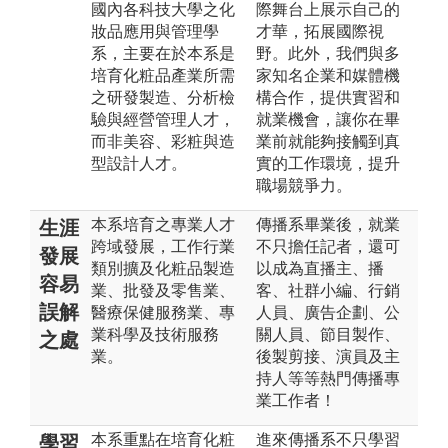
國內各科技大學之化
際舞台上展示自己的
妝品應用與管理學
才華，拓展國際視
系，主要在於本系是
野。此外，我們與多
培育化粧品產業所需
家知名企業和媒體機
之研發製造、分析檢
構合作，提供實習和
驗與經營管理人才，
就業機會，讓你在畢
而非美容、彩粧與造
業前就能夠接觸到真
型設計人才。
實的工作環境，提升
職場競爭力。
本系培育之專業人才
傳播系畢業後，就業
生涯
跨域發展，工作行業
不只擔任記者，還可
發展
類別擴及化粧品製造
以成為直播主、播
容易
業、批發及零售業、
客、社群小編、行銷
誤解
醫療保健服務業、專
人員、廣告企劃、公
業科學及技術服務
關人員、節目製作、
之處
業。
後製剪接、演員及主
持人等等熱門傳播專
業工作者！
本系重點在培育化粧
進來傳播系不只學習
學習