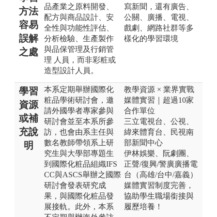
品產業之原料開發、
寫新聞，還有廣告、
方法
配方與商品設計、安
公關、廣播、電視、
容易
全性與功能性評估、
戲劇、網路社群等多
誤解
分析檢驗、生產製作
樣化的學習環境
與品保管理及行銷管
之處
理 人員，而非彩粧或
造型設計人員。
本系定期舉辦國際化
教學資源 × 業界實戰
學習
粧品學術研討會，邀
媒體實習｜超過10家
資源
請外國學者專家參與
合作單位
或補
研討會並至本系所參
三立電視台、公視、
充說
訪，也會由系主任與
緯來體育台、民視南
數名教師帶領系上研
部新聞中心
明
究生與大學部專題生
伊林娛樂、阮劇團、
到國際化粧品組織IFS
正聲/復興/警廣廣播電
CC與ASCS舉辦之國際
台（高雄/台中/嘉義）
研討會發表研究成
媒體實習制度完善，
果，與國際化粧品發
協助學生職場銜接與
展接軌。此外，本系
履歷培養！