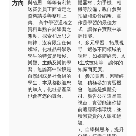
方向
與省思....等等有利於
體器材，如手機、相
送審委員正面肯定之
機等設備，親自參與
資料請妥善整理上
拍攝和影音編輯。實
傳。 高中學習過程之
作是學習的最佳方
資料重點在於學習之
式，讓你在實踐中掌
態度、探索和反思之
握技能。
精神，沒有限定任何
3、多元學習，拓展視
領域。化粧品科學系
野：選修不同領域的
學生的特質是積極、
課程，如媒體經營、A
樂觀、主動及樂於學
I生成技術等，讓你的
習，無論高中階段是
知識面更廣。
自然組或是社會組的
4、參加實習，累積經
學生，本系都歡迎您
驗：積極參加實習機
的加入，化粧品產業
會，無論是媒體公
也會有您的舞台。
司、廣告公司還是電
視台，實習能讓你提
前適應職場環境，並
積累寶貴的人脈和經
驗。
5、自學與思考，提升