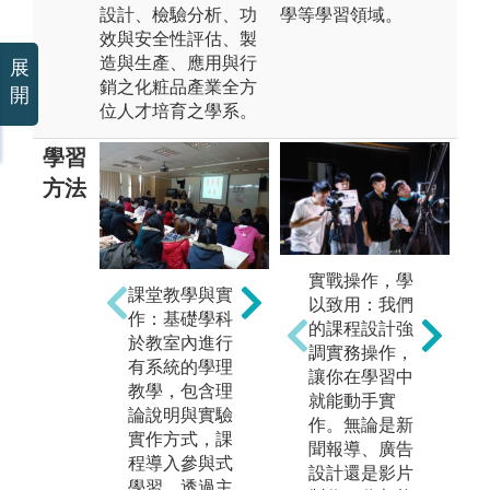
設計、檢驗分析、功
學等學習領域。
效與安全性評估、製
造與生產、應用與行
展
銷之化粧品產業全方
開
位人才培育之學系。
學習
方法
企
專業競賽 ：學
實戰操作，學
學
課堂教學與實
生應用學校所
以致用：我們
師
作：基礎學科
學專業參與本
的課程設計強
化
於教室內進行
系所舉辦的化
調實務操作，
參
有系統的學理
粧品調製、調
讓你在學習中
教學，包含理
香與商品設計
就能動手實
論說明與實驗
等化粧品相關
作。無論是新
實作方式，課
競賽。
聞報導、廣告
程導入參與式
設計還是影片
學習，透過主