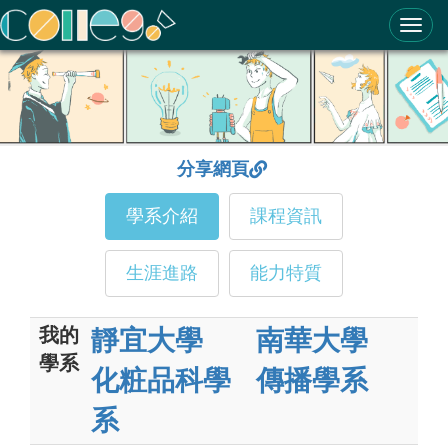
ColleGo! 大學選才與高中育才輔助系統
分享網頁
學系介紹
課程資訊
生涯進路
能力特質
我的
靜宜大學
南華大學
學系
化粧品科學
傳播學系
系