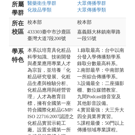
醫藥衛生
學群
大眾傳播
學群
所屬
化妝品
學類
大眾傳播
學類
學群
校本部
校本部
所在
校區
433303臺中市沙鹿區
嘉義縣大林鎮南華路
臺灣大道7段200號
一段55號
本系以培育具化粧品
1.錄取最高：台中以南
學系
科學知識、技術開發
分發入學傳播類學系
特色
與產業應用專業人才
錄取分數最高科系。
為宗旨，並培養「化
2.南部最早：中南部第
粧品研究發展、化粧
一所綜合傳播學系。
品生產與檢驗分析、
3.設備最全：二座攝影
化粧品應用與經營管
棚、數位媒體教室、
理」人才為教育目
九間Podcast錄音室及
標，擁有全國第一座
其他影音設備。
符合國際化粧品GMP/
4.實習最強：大三升大
ISO 22716:2007認證之
四全員業界實習。
化粧品實習示範工
5.課程最優：50門以上
廠。設置全國第一所
傳播領域專業課程。