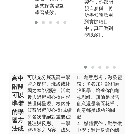
製作，你都能
題式探索增益
親自參與，將
學習成效。
所學知識應用
到實際項目
中，真正做到
學以致用。
可以充分展現高中學
1、創意思考，激發靈
高中
習之歷程、班級或社
感：多參加討論和頭
階段
團之幹部經驗、活動
腦風暴，培養你的創
可以
參與過程和心得內容
意思維。無論是廣告
準備
整理與呈現、校內外
創意還是新聞報導，
競賽過程與心得(成績
創意都是成功的關
的學
與名次非絕對重要)之
鍵。
習方
整理與反思、自主學
2、媒體實作，動手做
法或
習檔案之內容、成果
中學：利用身邊的媒