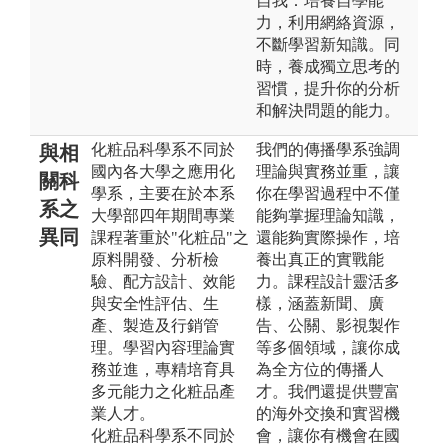
自我：培養自學能
力，利用網絡資源，
不斷學習新知識。同
時，養成獨立思考的
習慣，提升你的分析
和解決問題的能力。
化粧品科學系不同於
我們的傳播學系強調
與相
國內各大學之應用化
理論與實務並重，讓
關科
學系，主要在於本系
你在學習過程中不僅
系之
大學部四年期間專業
能夠掌握理論知識，
異同
課程著重於"化粧品"之
還能夠實際操作，培
原料開發、分析檢
養出真正的實戰能
驗、配方設計、效能
力。課程設計靈活多
與安全性評估、生
樣，涵蓋新聞、廣
產、製造及行銷管
告、公關、影視製作
理。學習內容理論實
等多個領域，讓你成
務並進，專精培育具
為全方位的傳播人
多元能力之化粧品產
才。我們還提供豐富
業人才。
的海外交換和實習機
化粧品科學系不同於
會，讓你有機會在國