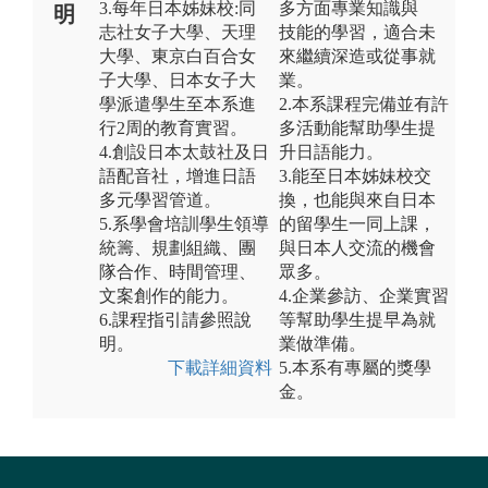
3.每年日本姊妹校:同
多方面專業知識與
明
志社女子大學、天理
技能的學習，適合未
大學、東京白百合女
來繼續深造或從事就
子大學、日本女子大
業。
學派遣學生至本系進
2.本系課程完備並有許
行2周的教育實習。
多活動能幫助學生提
4.創設日本太鼓社及日
升日語能力。
語配音社，增進日語
3.能至日本姊妹校交
多元學習管道。
換，也能與來自日本
5.系學會培訓學生領導
的留學生一同上課，
統籌、規劃組織、團
與日本人交流的機會
隊合作、時間管理、
眾多。
文案創作的能力。
4.企業參訪、企業實習
6.課程指引請參照說
等幫助學生提早為就
明。
業做準備。
下載詳細資料
5.本系有專屬的獎學
金。