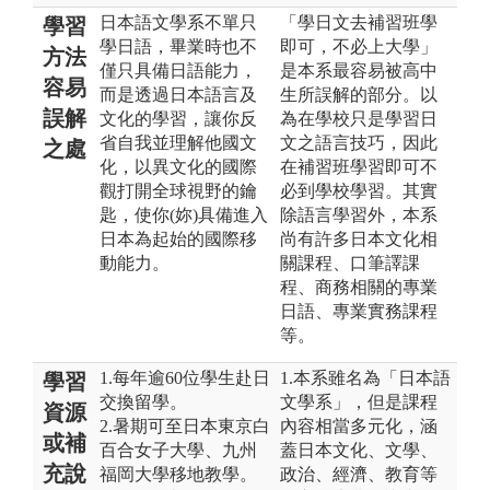
日本語文學系不單只
「學日文去補習班學
學習
學日語，畢業時也不
即可，不必上大學」
方法
僅只具備日語能力，
是本系最容易被高中
容易
而是透過日本語言及
生所誤解的部分。以
誤解
文化的學習，讓你反
為在學校只是學習日
省自我並理解他國文
文之語言技巧，因此
之處
化，以異文化的國際
在補習班學習即可不
觀打開全球視野的鑰
必到學校學習。其實
匙，使你(妳)具備進入
除語言學習外，本系
日本為起始的國際移
尚有許多日本文化相
動能力。
關課程、口筆譯課
程、商務相關的專業
日語、專業實務課程
等。
1.每年逾60位學生赴日
1.本系雖名為「日本語
學習
交換留學。
文學系」，但是課程
資源
2.暑期可至日本東京白
內容相當多元化，涵
或補
百合女子大學、九州
蓋日本文化、文學、
充說
福岡大學移地教學。
政治、經濟、教育等