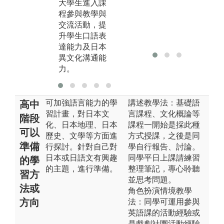
大學生進入課
程參與教學與
交流活動，提
升學生口語表
達能力及日本
異文化溝通能
力。
可加強語言能力的學
講述教學法：基礎語
高中
習計畫，對日本文
言課程、文化概論等
階段
化、日本地理、日本
課程一開始是採此種
可以
歷史、文學等方面進
方式授課，之後是同
準備
行探討。針對自己對
學自行報告、討論。
日本或日語文有興趣
同學平日上課請練習
的學
的主題，進行準備。
整理筆記，專心聆聽
習方
並思考問題。
法或
角色扮演情境教學
方向
法：同學可運用參與
英語課的活動經驗或
是戲劇社團活動經驗