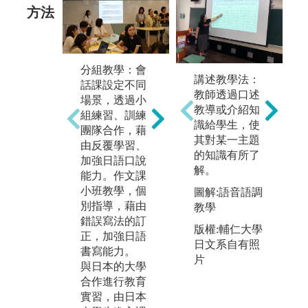
方法
分組教學：會
日本文化體
講述教學法：
短
話課設定不同
驗：藉由日本
教師透過口述
習
場景，透過小
茶道、日本太
教導或介紹知
假
組練習、訓練
鼓、日本動
識給學生，使
本
團隊合作，藉
漫、日本花
其對某一主題
透
由反覆學習、
道、日語卡
的知識有所了
學
加強日語口說
拉、日本和服
解。
生
能力。作文課
等活動，體驗
受
小班教學，個
學習日本文
圖解:語音語調
激
別指導，藉由
化。
教學
能
錯誤寫法的訂
版權:輔仁大學
機
正，加強日語
日文系自有照
書寫能力。
片
與日本的大學
合作進行教育
實習，由日本