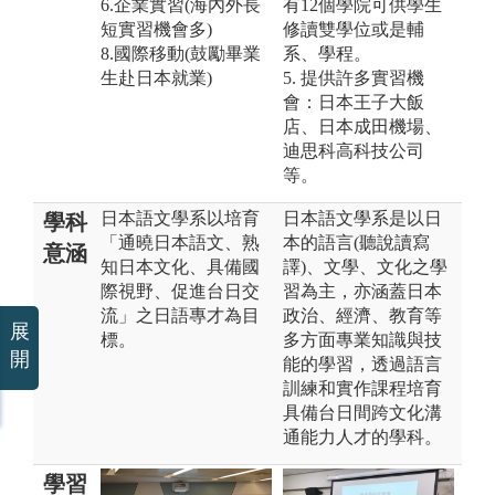
6.企業實習(海內外長
有12個學院可供學生
短實習機會多)
修讀雙學位或是輔
8.國際移動(鼓勵畢業
系、學程。
生赴日本就業)
5. 提供許多實習機
會：日本王子大飯
店、日本成田機場、
迪思科高科技公司
等。
日本語文學系以培育
日本語文學系是以日
學科
「通曉日本語文、熟
本的語言(聽說讀寫
意涵
知日本文化、具備國
譯)、文學、文化之學
際視野、促進台日交
習為主，亦涵蓋日本
流」之日語專才為目
政治、經濟、教育等
展
標。
多方面專業知識與技
開
能的學習，透過語言
訓練和實作課程培育
具備台日間跨文化溝
通能力人才的學科。
學習