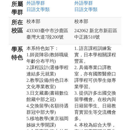
外語
學群
外語
學群
所屬
日語文
學類
日語文
學類
學群
校本部
校本部
所在
校區
433303臺中市沙鹿區
242062 新北市新莊區
臺灣大道7段200號
中正路510號
本系特色如下：
1. 語言課程訓練紮
學系
1.師資陣容(教師職級
實，日本學相關課程
特色
年齡分布平均)
豐富。
2.課程設計(選修學程
2. 具備專業口譯教
連結多元就業)
室，亦有國際醫療口
2.教學設備(特色日本
譯學程可供學生做專
文化專業教室)
業學習。
3.日文藏書(書籍數位
3. 提供許多出國交換
館藏中部之冠)
留學機會。在校內與
4.交換留學(名額待遇
日籍留學生、日籍教
群冠中部大學)
育實習生等交流機會
5.移地教學(東京福岡
多。
姊妹大學開課)
4. 本校為綜合大學，