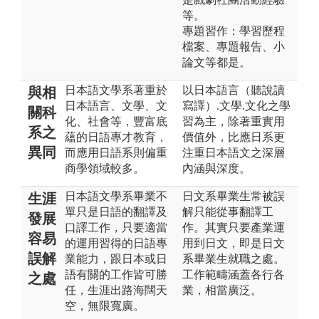
等。
專題習作：學習歷程
檔案、專題報告、小
論文等都是。
日本語文學系著重於
以日本語言（聽說讀
與相
日本語言、文學、文
寫譯）.文學.文化之學
關科
化、社會等，豐富底
習為主，除著重實用
系之
蘊的日語專才教育，
價值外，比應日系更
異同
而應用日語系則偏重
注重日本語文之深層
商學領域較多。
內涵與深度。
日本語文學系畢業不
日文系畢業生常被誤
生涯
單只是日語的翻譯及
解只能從事翻譯工
發展
口譯工作，只要適當
作。其實只要產業運
容易
的運用習得的日語專
用到日文，即是日文
誤解
業能力，跟日本或日
系畢業生就職之處。
語有關的工作皆可勝
工作範疇涵蓋各行各
之處
任，生涯出路海闊天
業，相當廣泛。
空，無限寬廣。