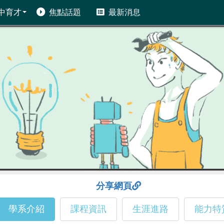
中育才
焦點話題
最新消息
分享網頁
學系介紹
課程資訊
生涯進路
能力特