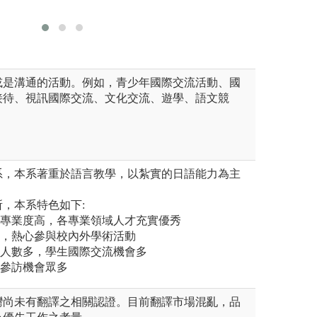
版權:東吳
或是溝通的活動。例如，青少年國際交流活動、國
接待、視訊國際交流、文化交流、遊學、語文競
。
系，本系著重於語言教學，以紮實的日語能力為主
，本系特色如下:
師專業度高，各專業領域人才充實優秀
生，熱心參與校內外學術活動
數人數多，學生國際交流機會多
、參訪機會眾多
灣尚未有翻譯之相關認證。目前翻譯市場混亂，品