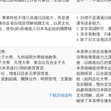
本或日語有關的工作皆可勝任，生涯出路
質不一，不適合列
，畢業時也不僅只具備日語能力，而是透
1. 目標不是通過
讓你反省自我並理解他國文化，以異文化
通等諸多能力。
，使你(妳)具備進入日本為起始的國際移
2. 並非背誦即可
3. 並非靠動漫、
4. 除了日文這個
留學。
本系學士班在培養
女子大學、九州福岡大學移地教學。
項學術專業能力之
女子大學、天理大學、東京白百合女子大
會，以精進自己的
至本系進行2周的教育實習。
本系積極提供學生
音社，增進日語多元學習管道。
短期研習，以全面
、規劃組織、團隊合作、時間管理、文案創
校（如同志社大學
良好關係，雙向交
由參與接待日本師
下載詳細資料
文化理解。此外，
確保了本系學生擁