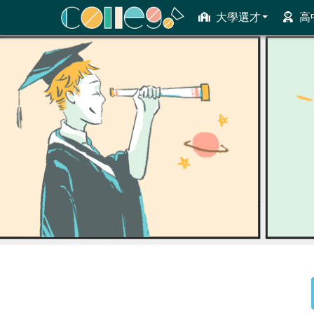
大學選才
高
ColleGo! 大學選才與高中育才輔助系統