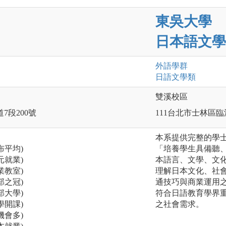
東吳大學
日本語文學
外語
學群
日語文
學類
雙溪校區
7段200號
111台北市士林區臨
本系提供完整的學
布平均)
「培養學生具備聽
元就業)
本語言、文學、文
業教室)
理解日本文化、社
部之冠)
通技巧與商業運用
部大學)
符合日語教育學界
學開課)
之社會需求。
機會多)