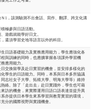
為優先工作之考量。
日檢Ｎ1，該測驗測不出會話、寫作、翻譯、跨文化溝
，要積極參與日語活動。
日劇、遊戲就能學好日文。
語言，還須學習史地等語言以外的科目。
學生日語基礎能力及實務應用能力，學生應強化各
課程與訓練的同時，也應擴掌握各項課外學習機
實務應用能力。
赴日交換留學及赴日實習的機會，並安排多樣化的
強化學生的日語能力。同時，本系與日本多所協議
、同志社女子大學、拓殖大學、明海大學等）維持
流熱絡。除了「走出去」赴日實踐外，學生也可藉
生來訪的機會，來實際運用日語口語表達並提升異
本系亦提供日本學生來系學習與教育實習的環境，
有充分的國際視野與實踐機會。