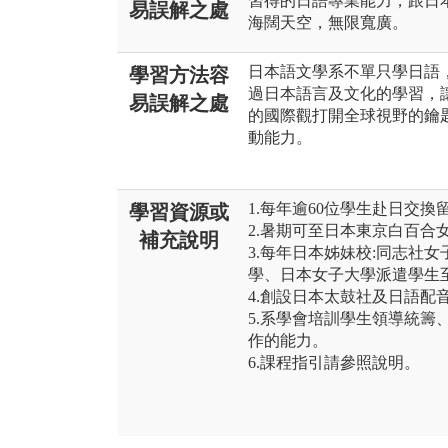
習得的日語專業能力，跟日
易誤解之處
海闊天空，無限寬廣。
日本語文學系不單只學日語
學習方法容
過日本語言及文化的學習，
易誤解之處
的國際觀打開全球視野的鑰匙
動能力。
1.每年逾60位學生赴日交換
學習資源或
2.暑期可至日本東京白百合
補充說明
3.每年日本姊妹校:同志社
學、日本女子大學派遣學生
4.創設日本太鼓社及日語配
5.系學會培訓學生領導統籌
作的能力。
6.課程指引請參照說明。