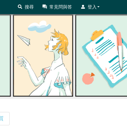
搜尋
常見問與答
登入
質