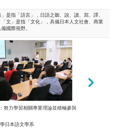
語」是指「語言」，日語之聽、說、讀、寫、譯、
；「文」是指「文化」，具備日本人文社會、商業
具備國際視野。
由日本茶道、日本太鼓、日本
日語卡拉、日本和服等活動，
：努力學習相關專業理論並積極參與
短期移地學習：利
分享在舞
。
課，透過移地教學
論、聽力、
同文化刺激，增進
活動(如卡
大學日本語文學系
年交流、