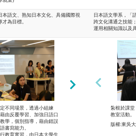
本就業)
日本語文、熟知日本文化、具備國際視
日本語文學系，「
專才為目標。
跨文化溝通之技能
運用相關知識以及
日本文化體驗：藉
動漫、日本花道、
定不同場景，透過小組練
紮根於課堂
體驗學習日本文化
藉由反覆學習、加強日語口
教室活動。
教學，個別指導，藉由錯誤
版權:東吳
語書寫能力。
行教育實習，由日本大學生