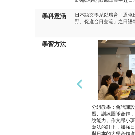
8.國際移動(鼓勵畢業生赴日
日本語文學系以培育「通曉
學科意涵
野、促進台日交流」之日語
學習方法
分組教學：會話課設
習、訓練團隊合作，
說能力。作文課小班
寫法的訂正，加強日
與日本的大學合作進