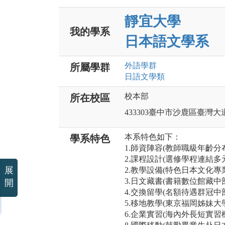
靜宜大學
我的學系
日本語文學系
外語
學群
所屬學群
日語文
學類
校本部
所在校區
433303臺中市沙鹿區臺灣大道
本系特色如下：
學系特色
1.師資陣容(教師職級年齡分
2.課程設計(選修學程連結多
展
2.教學設備(特色日本文化專
3.日文藏書(書籍數位館藏中
開
4.交換留學(名額待遇群冠中
5.移地教學(東京福岡姊妹大
6.企業實習(海內外長短實習