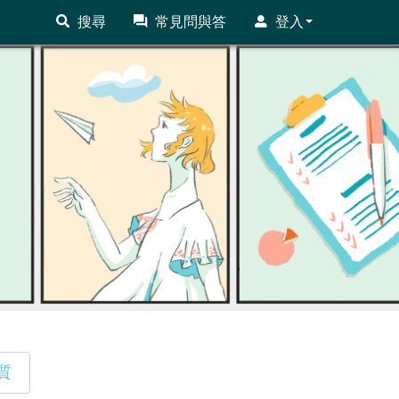
搜尋
常見問與答
登入
質