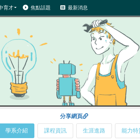
中育才
焦點話題
最新消息
分享網頁
學系介紹
課程資訊
生涯進路
能力特