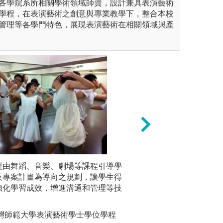
各學院系所相關學術領域師資，設計兼具表演藝術
學程，在表演藝術之創意與專業教學下，整合本校
管理等各學門特色，展現表演藝術在相關領域與產
經由舞蹈、音樂、劇場等課程引導學
理論課程：
及專案計畫為導向之規劃，讓學生得
戲劇史、舞
強化學習成效，增進溝通和管理等技
等，深入淺
版權:國立
台灣師範大學表演藝術學士學位學程