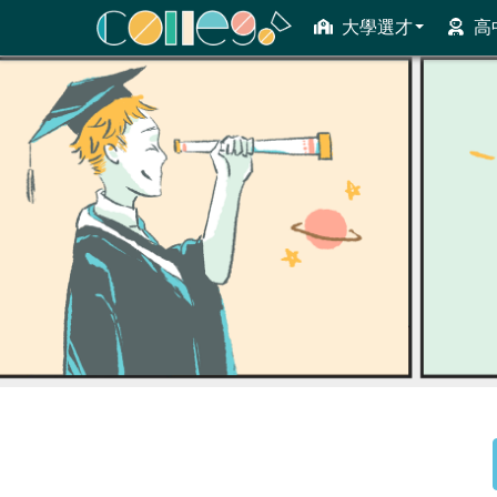
大學選才
高
ColleGo! 大學選才與高中育才輔助系統