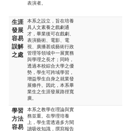
表演者。
本系之設立，旨在培養
生涯
具人文素養之戲劇通
發展
才，畢業後可在戲劇、
容易
表演藝術、電影、電
誤解
視、廣播甚或藝術行政
管理等領域中一展實務
之處
與學理之長才；同時，
透過本校綜合大學之優
勢，學生可跨域學習，
增益學生自身之就業發
展條件。因此，本系畢
業生之生涯發展路徑寬
廣。
本系之教學在理論與實
學習
務並重。在學理培養
方法
上，學生需透過多方閱
容易
讀吸收知識，撰寫報告