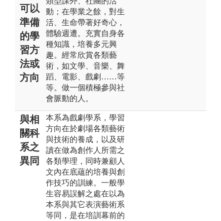
類型課外、社團的活
可以
動；在學業之餘，對生
準備
活、生命帶著好奇心，
體驗週遭。充實自身各
的學
種知識，培養多元興
習方
趣。經常欣賞各類藝
法或
術，如文學、音樂、舞
方向
蹈、電影、戲劇……等
等。做一個積極參與社
會脈動的人。
本系為戲劇學系，學習
與相
方向在於劇場各類藝術
關科
與技術的養成，以及研
系之
讀在做為創作人所需之
異同
各類學理，同時兼顧人
文內在底蘊的培養與創
作技巧的訓練。一般學
生容易誤解之處在以為
本系與其它表演藝術系
等同，是在培訓幕前的