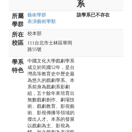
系
藝術
學群
該學系已不存在
所屬
表演藝術
學類
學群
校本部
所在
校區
111台北市士林區華岡
路55號
中國文化大學戲劇學系
學系
成立於民國52年，是台
特色
灣高等教育史中歷史最
為悠久的戲劇學系。本
系前身為戲劇系影劇
組，五十餘年來培育出
無數戲劇創作、劇場技
術、戲劇教育、影視藝
術、影視傳播等領域的
傑出人才。本系的發展
以戲劇為主、影視為