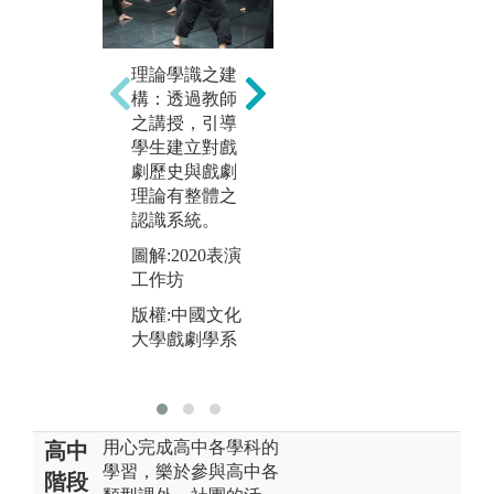
實務演練：透
劇
理論學識之建
過實作課程，
過
構：透過教師
培養學生表
出
之講授，引導
演、導演、舞
所
學生建立對戲
台技術、燈
圖
劇歷史與戲劇
光、音效、服
年
理論有整體之
裝、化妝等等
《
認識系統。
之技術能力。
版
圖解:2020表演
圖解:《夏雪冬
大
工作坊
雷-淡水河殉情
記》裝台
版權:中國文化
大學戲劇學系
版權:中國文化
大學戲劇學系
用心完成高中各學科的
高中
學習，樂於參與高中各
階段