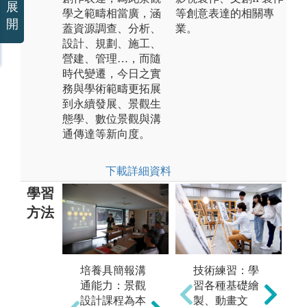
展
學之範疇相當廣，涵
等創意表達的相關專
開
蓋資源調查、分析、
業。
設計、規劃、施工、
營建、管理…，而隨
時代變遷，今日之實
務與學術範疇更拓展
到永續發展、景觀生
態學、數位景觀與溝
通傳達等新向度。
下載詳細資料
學習
方法
專
培養具簡報溝
技術練習：學
重視田野教學
力
通能力：景觀
習各種基礎繪
實地觀察：透
具
設計課程為本
製、動畫文
過環境與田野
S