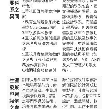
系與相關學系相較下
屬視覺傳達類，這一
關科
特色：
類型的學系包含：圖
系之
1.重視田野教學實地觀
文傳播藝術學系、資
異同
察
訊傳播學系、視覺傳
2.務實生態規劃系統教
達設計學系、商業設
學之Core Course 執行
計學系等。但數位媒
3.重視參與式教學
體設計著重在影像動
4.重視前瞻政策與議題
態的呈現以及故事的
之思考與解決方法訓
完整性，並以電腦軟
練
硬體科技技術創造嶄
5.重視具實務經驗教師
新的突破與革新（如
之參與（設計課與實
虛擬投影、VR、AR以
務操作實習課）
及人工智慧(AI)等技
6.強調社會服務參與
術）。
訓練大學生具BLA基
數位媒體設計常被誤
生涯
本職場專業能力，綜
解僅限於設計師或動
發展
合自然資源、生態環
畫製作，其實該領域
容易
境與景觀規劃、設計
出路多元，包括UI/UX
誤解
之專門學識與技術，
設計、遊戲開發、數
培養景觀專業設計基
位行銷。工作不僅限
之處