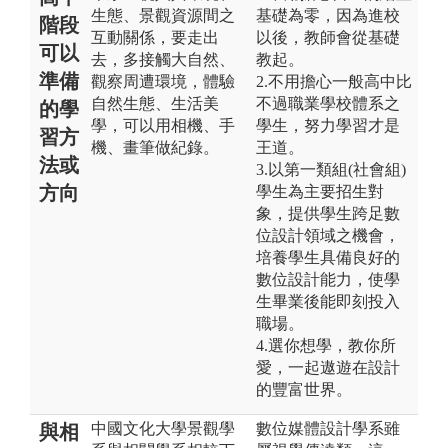
生態、景觀資源間之
基礎為零，因為進校
階段
互動關係，要走出
以後，教師會從基礎
可以
去，多接觸大自然、
教起。
準備
觀察周遭環境，體驗
2.不用擔心一般高中比
自然生態、生活美
不過職業學校體系之
的學
學，可以用相機、手
學生，努力學習才是
習方
機、畫筆做紀錄。
王道。
法或
3.以第一類組(社會組)
方向
學生為主要招生對
象，提供學生跨足數
位設計領域之機會，
培養學生具備良好的
數位設計能力，使學
生畢業後能即刻投入
職場。
4.選你想學，教你所
愛，一起遨遊在設計
的豐富世界。
中國文化大學景觀學
數位媒體設計學系雖
與相