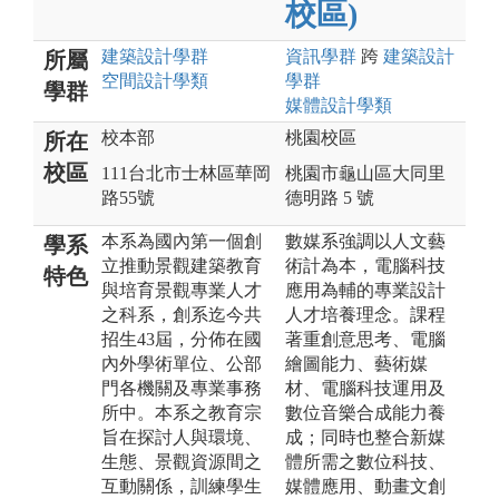
校區)
建築設計
學群
資訊
學群
跨
建築設計
所屬
空間設計
學類
學群
學群
媒體設計
學類
校本部
桃園校區
所在
校區
111台北市士林區華岡
桃園市龜山區大同里
路55號
德明路 5 號
本系為國內第一個創
數媒系強調以人文藝
學系
立推動景觀建築教育
術計為本，電腦科技
特色
與培育景觀專業人才
應用為輔的專業設計
之科系，創系迄今共
人才培養理念。課程
招生43屆，分佈在國
著重創意思考、電腦
內外學術單位、公部
繪圖能力、藝術媒
門各機關及專業事務
材、電腦科技運用及
所中。本系之教育宗
數位音樂合成能力養
旨在探討人與環境、
成；同時也整合新媒
生態、景觀資源間之
體所需之數位科技、
互動關係，訓練學生
媒體應用、動畫文創