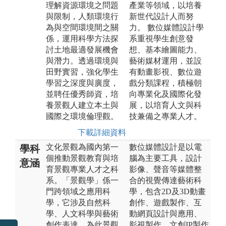
理解資源環境之問題
產業等領域，以培養
與限制，人類環境行
新世代設計人而努
為與空間環境間之關
力。 數位媒體設計學
係，運用科學方法探
系重視學生創意發
討土地最適發展機會
想、基本繪圖能力、
與潛力。透過環境與
藝術媒材運用，並設
田野實習，強化學生
有動畫影視、數位遊
學習之深度與廣度，
戲分類課程，積極朝
並聘任優秀師資，培
向專業化及國際化發
養景觀人建立本土與
展，以培育人文與科
國際之環境倫理觀。
技兼備之專業人才。
下載詳細資料
文化景觀為國內第一
數位媒體設計是以電
學科
個推動景觀教育與培
腦為主要工具，設計
意涵
育景觀專業人才之科
影像、聲音等媒體整
系。「景觀學」係一
合的視覺傳達藝術科
門跨領域之應用科
學，包含2D及3D動畫
學，它涉及自然科
創作、遊戲製作、互
學、人文科學與藝術
動網頁設計與應用、
創作表達，為此景觀
影視製作、文創IP製作