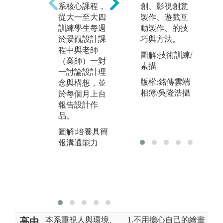
系核心課程，
創、影視創意
實習，強化學
ax
從大一至大四
製作、遊戲互
生學習之深度
D、
訓練學生每週
動製作、的技
與廣度，並結
p、
於景觀設計課
巧與方法。
合優秀師資研
n、
程中與老師
究為基礎，培
等
圖解:技術訓練/
（業師）一對
養景觀人建立
力
素描
一討論設計理
本土與國際之
圖
版權:銘傳雲端
念與構想，並
環境倫理觀。
業
相簿/吳隆浩攝
於每個月上台
圖解:重視田野
報告設計作
教學實地觀察
品。
圖解:培養具簡
報溝通能力
本系重視人與環境、
1.不用擔心自己的繪畫
高中