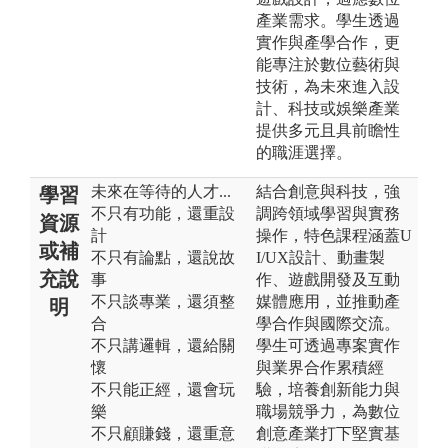
產業需求。學生透過
實作與產學合作，更
能專注於數位藝術與
技術，為未來進入設
計、科技或娛樂產業
提供多元且具前瞻性
的職涯選擇。
未來在等待的人才...
結合創意與科技，強
學習
不只有功能，還重設
調跨領域學習與實務
資源
計
操作，特色課程涵蓋U
或補
不只有論點，還說故
I/UX設計、動畫製
充說
事
作、遊戲開發及互動
不只談專業，還須整
媒體應用，並推動產
明
合
學合作與國際交流。
不只講邏輯，還給關
學生可透過專案實作
懷
與業界合作累積經
不只能正經，還會玩
驗，培養創新能力與
樂
職場競爭力，為數位
不只顧賺錢，還重意
創意產業打下堅實基