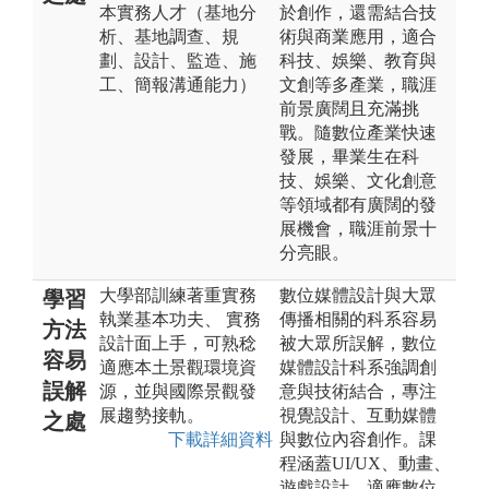
本實務人才（基地分
於創作，還需結合技
析、基地調查、規
術與商業應用，適合
劃、設計、監造、施
科技、娛樂、教育與
工、簡報溝通能力）
文創等多產業，職涯
前景廣闊且充滿挑
戰。隨數位產業快速
發展，畢業生在科
技、娛樂、文化創意
等領域都有廣闊的發
展機會，職涯前景十
分亮眼。
大學部訓練著重實務
數位媒體設計與大眾
學習
執業基本功夫、 實務
傳播相關的科系容易
方法
設計面上手，可熟稔
被大眾所誤解，數位
容易
適應本土景觀環境資
媒體設計科系強調創
誤解
源，並與國際景觀發
意與技術結合，專注
展趨勢接軌。
視覺設計、互動媒體
之處
下載詳細資料
與數位內容創作。課
程涵蓋UI/UX、動畫、
遊戲設計，適應數位