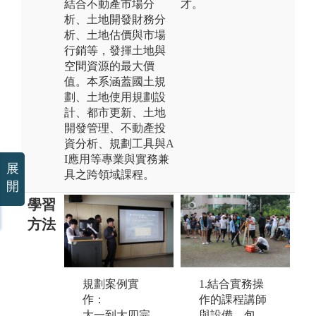
結合不動產市場分
才。
析、土地開發財務分
析、土地估價與市場
行銷等，發揮土地與
空間資源的最大價
值。本系涵蓋國土規
劃、土地使用規劃設
計、都市更新、土地
開發管理、不動產投
資分析、規劃工具與A
I應用等專業與實務兼
展
具之跨領域課程。
開
學習
方法
規劃案例實
資訊軟體操
1.結合實務操
海
作：
作：
作的課程講師
學
大一到大四完
都市規劃與設
與設備，包