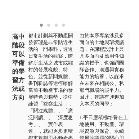
累
規
驗
都市計劃與不動產開
由於本系專業涉及多
高中
發管理是非常貼近生
面向的土地與環境議
階段
活的一門學科，透過
題，在課程設計上兼
可以
日常生活的觀察，瞭
具多面向及應用性知
準備
解所生活之城市或鄉
識的授予，也強調團
村的發展樣貌、特
隊合作、溝通與實務
的學
色。並從新聞媒體、
能力的培養，以謀求
習方
書刊雜誌等途徑瞭解
在未來在相關公、私
法或
當前不動產市場的發
部門職場的競爭力。
方向
展特色與趨勢，從中
因此，建議有興趣加
練習「觀察生活 」、
入本系的同學：
「關注媒體」、「廣
泛閱讀」、「深度思
1.平日應積極培養在土
考」、「實作表
地使用、不動產、環
達」，就能逐步累積
境資源與保育、永續
都市規劃與不動產專
發展等議題的關心與