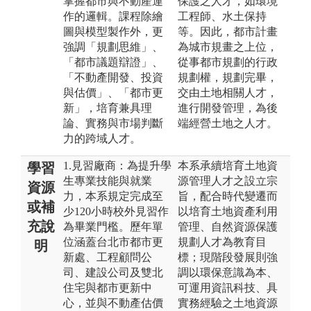
掌握都市與不動產運
保護之人才，如環境
作的邏輯。課程除繪
工程師、水土保持
圖與模型製作外，更
等。因此，都市計畫
強調「規劃思維」、
為城市規畫之上位，
「都市議題辯證」、
從事都市規劃的行政
「不動產開發、投資
規劃權，規劃完畢，
與估價」、「都市更
交由土地相關人才，
新」，培育兼具理
進行開發管理，為後
論、實務與市場判斷
端經營土地之人才。
力的跨域人才。
1.見習廠商：為提升學
本系承續培育土地資
學習
生專業技能與就業
源管理人才之設立宗
資源
力，本系規定完成至
旨，配合時代變遷而
或補
少120小時校外見習作
以培育土地資產利用
充說
為畢業門檻。歷年單
管理、自然資源保護
位涵蓋台北市都市更
規劃人才為教育目
明
新處、工程顧問公
標；現階段發展則強
司、建設公司及雙北
調以環保意識為本、
住宅與都市更新中
可運用資訊科技、具
心，並與不動產估價
實務經驗之土地資源