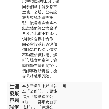
I 與智慧治理工具，帶
同學們動手解決都市
土地、交通、公共設
施與環境永續等挑
戰；後者則與全國不
動產估價師公會全聯
會及台北市不動產估
價師公會攜手合作，
由公會指派的資深估
價師親自授課，傳授
不動產估價技術、解
析市場實務案例，協
助同學在學期間於估
價師事務所實習，搶
先累積職場經驗。
本系畢業生不只可以
無
生涯
進「公部門」，更能
發展
進入「規劃顧問公
容易
司」、「都市更新事
誤解
務所」、「建設公