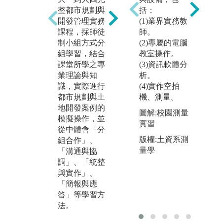
1
學
整都市規劃與
計過程中需借
括：
將
開發管理實務
重相關資訊軟
(1)業界實務教
國
課程，採師徒
體的輔助，例
師。
1
義
制小組方式分
如地理資訊系
(2)專屬的電腦
尼
組學習，結合
統（GIS）、
教室操作。
大
課堂所學之專
電腦繪圖（Aut
(3)資訊軟體分
的
業理論與知
oCAD、Sketch
析。
作
識，實際進行
up等）、虛擬
(4)實作空拍
系
都市規劃與土
實境（VR）、
機、測量。
拓
地開發案例的
AI、影像拍攝
圖解:校園測量
與
模擬操作，並
與編輯等，透
實習
能
從中體會「分
過「軟體操
著
版權:土資系測
組合作」、
作」、「創新
化
量學
「溝通與協
模擬」、「案
「
調」、「統整
例呈現」等學
作
與實作」、
習方法，將數
體
「簡報與應
位技能有效應
通
答」等學習方
用於都市規劃
讓
法。
與設計實務。
內