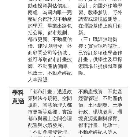
動產投資與估價組」
設計，如國外移地學
兩組，為國內唯一完
習、教學參訪、野外
整結合都計與不動產
調查或環境監測等，
的學系。畢業出路包
在理論基礎上應用創
括公職、都市規劃、
新。
都市更新、不動產估
（三）職涯無縫銜
價、建設與開發、外
接：實習課程設計，
商顧問公司等領域，
已簽訂多項產學合作
並可考取都市計畫技
計畫，供學生及早探
師、不動產估價師、
索職場並提供就業保
地政士、不動產經紀
障。
人等證照。
「都市計畫」透過政
不動產投資、不動產
學科
策與法令規範、空間
經營管理、不動產估
意涵
規劃、智慧治理與都
價、土地開發、土地
市更新等途徑，實踐
行政、環境教育、環
都市與國土空間合理
境資源規劃與保育、
配置與永續發展。
都市計畫、地政士、
「不動產開發管理」
不動產經紀人等人