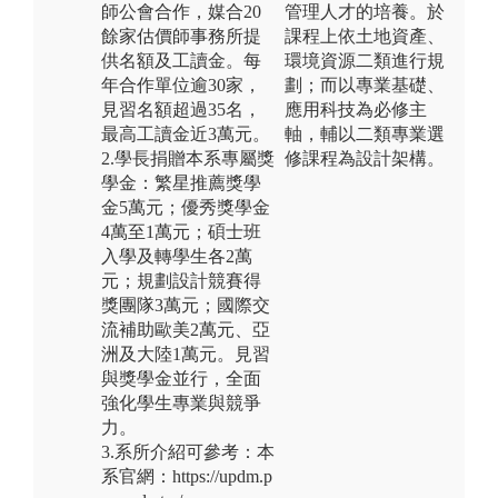
師公會合作，媒合20
管理人才的培養。於
餘家估價師事務所提
課程上依土地資產、
供名額及工讀金。每
環境資源二類進行規
年合作單位逾30家，
劃；而以專業基礎、
見習名額超過35名，
應用科技為必修主
最高工讀金近3萬元。
軸，輔以二類專業選
2.學長捐贈本系專屬獎
修課程為設計架構。
學金：繁星推薦獎學
金5萬元；優秀獎學金
4萬至1萬元；碩士班
入學及轉學生各2萬
元；規劃設計競賽得
獎團隊3萬元；國際交
流補助歐美2萬元、亞
洲及大陸1萬元。見習
與獎學金並行，全面
強化學生專業與競爭
力。
3.系所介紹可參考：本
系官網：https://updm.p