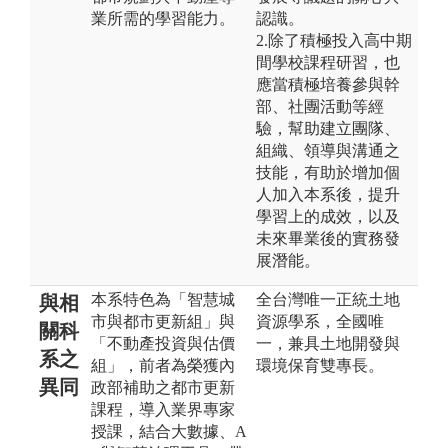
業所需的學習能力。
認識。
2.除了積極投入高中期
間學校課程研習，也
應當積極培養參與幹
部、社團活動等經
驗，幫助建立團隊、
組織、領導與溝通之
技能，有助於增加個
人加入本系後，提升
學習上的成效，以及
未來畢業後的實務發
展潛能。
本系特色為「智慧城
全台灣唯一正統土地
與相
市與都市更新組」與
資源學系，全國唯
關科
「不動產投資與估價
一，兼具土地開發與
系之
組」，前者為榮獲內
環境保育雙專長。
異同
政部補助之都市更新
課程，導入業界專家
授課，結合大數據、A