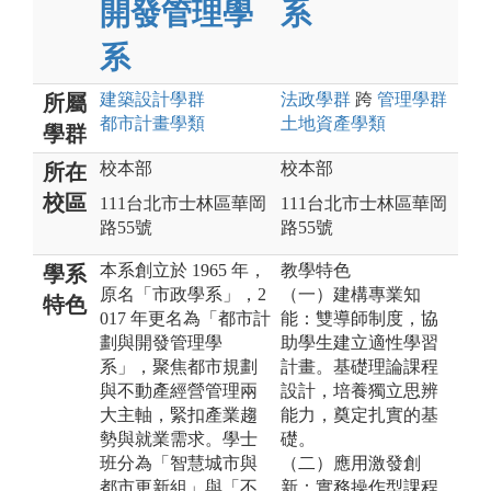
開發管理學
系
系
建築設計
學群
法政
學群
跨
管理
學群
所屬
都市計畫
學類
土地資產
學類
學群
校本部
校本部
所在
校區
111台北市士林區華岡
111台北市士林區華岡
路55號
路55號
本系創立於 1965 年，
教學特色
學系
原名「市政學系」，2
（一）建構專業知
特色
017 年更名為「都市計
能：雙導師制度，協
劃與開發管理學
助學生建立適性學習
系」，聚焦都市規劃
計畫。基礎理論課程
與不動產經營管理兩
設計，培養獨立思辨
大主軸，緊扣產業趨
能力，奠定扎實的基
勢與就業需求。學士
礎。
班分為「智慧城市與
（二）應用激發創
都市更新組」與「不
新：實務操作型課程