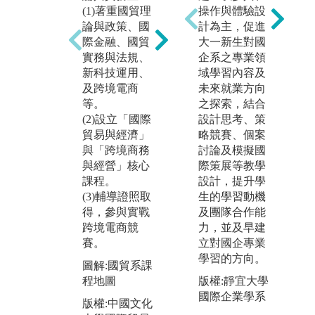
為了培育學生
操作與體驗設
(1)著重國貿理
國際宏觀視
三
計為主，促進
論與政策、國
野，不定期辦
實
大一新生對國
際金融、國貿
理海外移地教
為
企系之專業領
實務與法規、
學活動。歷年
差
域學習內容及
新科技運用、
來舉辦過美
合
未來就業方向
及跨境電商
國、英國、中
貿
之探索，結合
等。
國大陸等學習
家
設計思考、策
(2)設立「國際
交流；透過實
規
略競賽、個案
貿易與經濟」
地參訪與觀摩
子
討論及模擬國
與「跨境商務
教學，瞭解當
經
際策展等教學
與經營」核心
地企業的營運
銷
設計，提升學
課程。
模式、體驗跨
學
生的學習動機
(3)輔導證照取
國文化。影音
薪
及團隊合作能
得，參與實戰
分享：國貿系
幫
力，並及早建
跨境電商競
學生參與 【20
後
立對國企專業
賽。
24 臺青文旅創
業
學習的方向。
業就業輔導研
圖解:國貿系課
亦
學活動】http
版權:靜宜大學
程地圖
小
s://reurl.cc/Nl8z
國際企業學系
場
版權:中國文化
Km