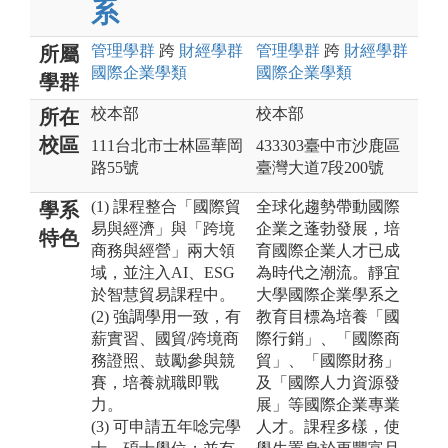
系
管理
學群
跨
財經
學群
管理
學群
跨
財經
學群
所屬
國際企業
學類
國際企業
學類
學群
校本部
校本部
所在
校區
111台北市士林區華岡
433303臺中市沙鹿區
路55號
臺灣大道7段200號
(1) 課程整合「國際貿
全球化趨勢帶動國際
學系
易與經濟」與「跨境
企業之蓬勃發展，培
特色
商務與經營」兩大領
育國際企業人才已成
域，並注入AI、ESG
為時代之潮流。靜宜
於智慧貿易課程中。
大學國際企業學系之
(2) 強調學用一致，有
教育目標為培養「國
薪實習、國貿/跨境商
際行銷」、「國際商
務證照、鼓勵參與競
貿」、「國際財務」
賽，培養就職即戰
及「國際人力資源發
力。
展」等國際企業專業
(3) 可申請五年唸完學
人才。課程多樣，使