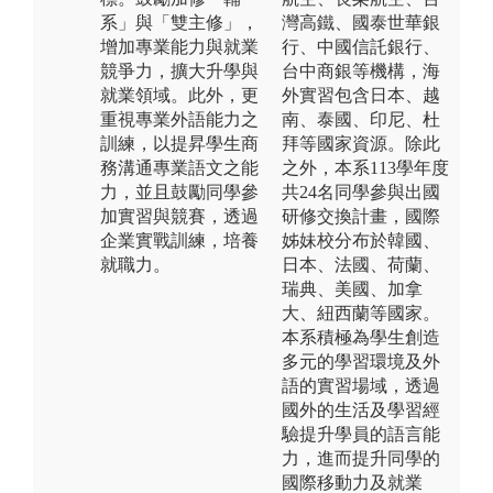
系」與「雙主修」，
灣高鐵、國泰世華銀
增加專業能力與就業
行、中國信託銀行、
競爭力，擴大升學與
台中商銀等機構，海
就業領域。此外，更
外實習包含日本、越
重視專業外語能力之
南、泰國、印尼、杜
訓練，以提昇學生商
拜等國家資源。除此
務溝通專業語文之能
之外，本系113學年度
力，並且鼓勵同學參
共24名同學參與出國
加實習與競賽，透過
研修交換計畫，國際
企業實戰訓練，培養
姊妹校分布於韓國、
就職力。
日本、法國、荷蘭、
瑞典、美國、加拿
大、紐西蘭等國家。
本系積極為學生創造
多元的學習環境及外
語的實習場域，透過
國外的生活及學習經
驗提升學員的語言能
力，進而提升同學的
國際移動力及就業