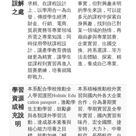
誤解
求精。在課程設計
事實，但對興趣未明
上，以學用合一為出
的學生來說，可以從
之處
發，傳授學生經濟、
多元的課程中探索自
財金、行銷、電商、
身興趣，找到自己對
貿易實務等專業領域
某一領域的熱情，再
所需之專業知識；同
藉由參與專業競賽、
時採用帶狀課程設
企業實習、出國交
計，讓產學教育價值
換、跨系選課…等方
鏈更為精實，讓學生
法去體驗、探索、精
從課程到實習再進入
進，養成自己專業。
競賽磨練，培養就職
即戰力。
本系配合學校推動全
本系積極推動校外實
學習
人學習護照Holistic Edu
習與國內外各大企業
資源
cation passport，激勵學
合作，分為暑期實
或補
生主動學習，鼓勵參
習、學期實習及全學
充說
與各類課外學習活
年實習，國內實習有
動，達成基本素養與
味丹、宏全國際、捷
明
核心能力培養之目
安特、大力卜、中華
標。鼓勵加修「輔
航空、長榮航空、台