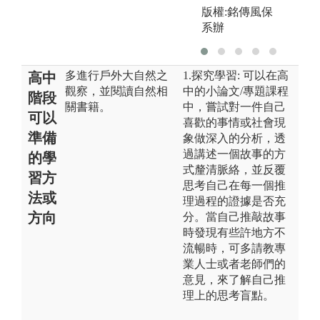
版權:銘傳風保
系辦
多進行戶外大自然之
1.探究學習: 可以在高
高中
觀察，並閱讀自然相
中的小論文/專題課程
階段
關書籍。
中，嘗試對一件自己
可以
喜歡的事情或社會現
準備
象做深入的分析，透
過講述一個故事的方
的學
式釐清脈絡，並反覆
習方
思考自己在每一個推
法或
理過程的證據是否充
方向
分。當自己推敲故事
時發現有些許地方不
流暢時，可多請教專
業人士或者老師們的
意見，來了解自己推
理上的思考盲點。