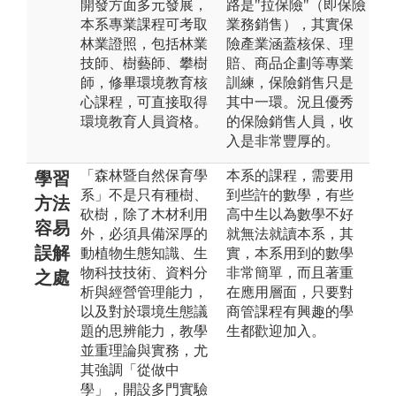
開發方面多元發展，
路是"拉保險"（即保險
本系專業課程可考取
業務銷售），其實保
林業證照，包括林業
險產業涵蓋核保、理
技師、樹藝師、攀樹
賠、商品企劃等專業
師，修畢環境教育核
訓練，保險銷售只是
心課程，可直接取得
其中一環。況且優秀
環境教育人員資格。
的保險銷售人員，收
入是非常豐厚的。
「森林暨自然保育學
本系的課程，需要用
學習
系」不是只有種樹、
到些許的數學，有些
方法
砍樹，除了木材利用
高中生以為數學不好
容易
外，必須具備深厚的
就無法就讀本系，其
誤解
動植物生態知識、生
實，本系用到的數學
物科技技術、資料分
非常簡單，而且著重
之處
析與經營管理能力，
在應用層面，只要對
以及對於環境生態議
商管課程有興趣的學
題的思辨能力，教學
生都歡迎加入。
並重理論與實務，尤
其強調「從做中
學」，開設多門實驗