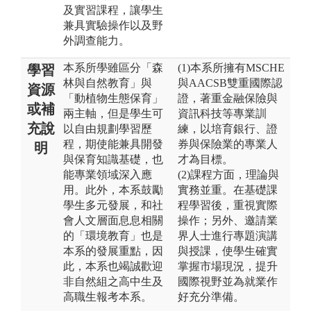
及實習課程，讓學生
兼具實驗操作以及野
外調查能力。
本系所學雖區分「森
(1)本系所擁有MSCHE
學習
林與自然教育」與
與AACSB雙重國際認
資源
「動植物生態保育」
證，著重金融保險與
或補
兩主軸，但是學生可
資訊科技等專業訓
充說
以自由規劃學習歷
練，以培育銀行、證
程，期使能兼具開發
券與保險業的專業人
明
與保育知識基礎，也
才為目標。
能專業領域深入應
(2)課程方面，理論與
用。此外，本系鼓勵
實務並重。在基礎課
學生多元發展，和社
程學習後，重視實際
會人文層面息息相關
操作；另外、邀請業
的「環境教育」也是
界人士進行專題演講
本系的發展重點，因
與授課，使學生確實
此，本系也竭誠歡迎
掌握市場現況，提升
非自然組之高中生及
國際視野並為就業作
高職生報考本系。
好充分準備。