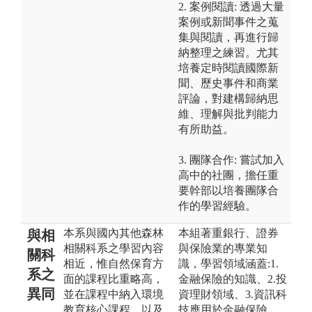
2. 案例閱讀: 透過大量
案例或新聞事件之蒐
集與閱讀，再進行歸
納整理之練習。尤其
培養定時閱讀國際新
聞、歷史事件和商業
評論，對建構歸納思
維、理解與批判能力
有所助益。
3. 團隊合作: 嘗試加入
高中的社團，擔任重
要幹部以培養團隊合
作的學習經驗。
本系與國內其他森林
本組著重銀行、證券
與相
相關科系之學習內容
與保險業的專業知
關科
相近，惟自然保育方
識，學習領域涵蓋:1.
系之
面的課程比重略高，
金融保險的知識、2.投
異同
並在課程中納入環境
資理財領域、3.資訊科
教育核心課程，以及
技應用於金融保險