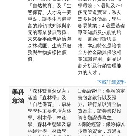
「自然教育」及「生
學環境；3.暑期及7+1
態保育」人才為主要
多元管道實習，系友
重點，讓學生具備豐
眾多且評價高，學生
富的跨領域知識與多
容易就業；4.著重基礎
元的專業發展選擇，
專業知識及技能的培
未來從事綠色經濟與
養，兼顧理論與實
森林碳匯、生態系服
務。本組特色是培養
務與生物多樣性價
全方位金融與保險相
值。
關知識運用、商品規
劃分析及行銷管理能
力的人才 。
下載詳細資料
「森林暨自然保育」
1.金融管理：金融的定
學科
涵蓋「森林學」及
義包含銀行以及證
意涵
「自然保育」，森林
券。銀行業以資金借
學學科主要包括育林
貸為主，證券業以投
學、樹木學、林產
資各類證券為主。
學、森林生態學及森
2.保險經營：保險係以
林經營學、林政學
少量的資金，透過互