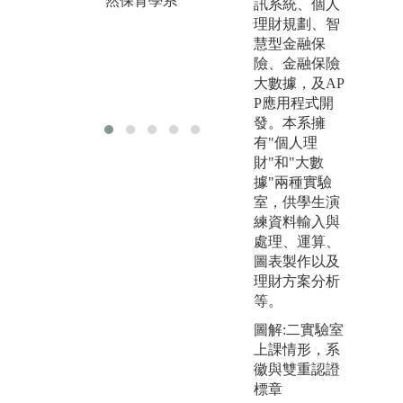
然保育學系
訊系統、個人
版
技、育林、測
理財規劃、智
大
量實做
慧型金融保
然
版權:中國文化
險、金融保險
大學森林暨自
大數據，及AP
然保育學系
P應用程式開
發。本系擁
有"個人理
財"和"大數
據"兩種實驗
室，供學生演
練資料輸入與
處理、運算、
圖表製作以及
理財方案分析
等。
圖解:二實驗室
上課情形，系
徽與雙重認證
標章