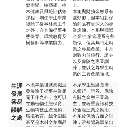
攀樹學、樹藝學、樹
上。
木健康及風險評估等
本組與財務金融系有
課程，期使學生畢業
些類似，但本組對保
後除了從事林業工作
險商品有更深入的專
之外，亦具備從事生
業訓練。本系與國際
態保育、環境教育及
企業/企業管理系有些
樹藝師等專業能力。
類似，但其無特定就
業之專屬產業。本系
則致力於銀行、證券
以及保險之專業訓
練，並以之為學生就
業的主要產業領域。
本系畢業後就業職涯
本系學生出路寬廣，
生涯
發展除了從事林業相
以銀行、證券、保險
發展
關工作之外，也可以
有關之金融三業為
容易
在動植物生態保育、
主，並著重資訊科技
誤解
生物科技生產技術、
於金融三業之應用。
環境教育、綠化樹藝
本系於保險方面之訓
之處
甚至是木材文創商品
練，常被認為畢業出