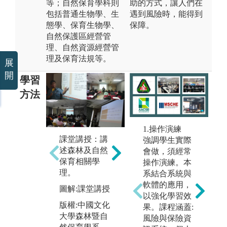
等；自然保育學科則
助的方式，讓人們在
包括普通生物學、生
遇到風險時，能得到
態學、保育生物學、
保障。
自然保護區經營管
理、自然資源經營管
理及保育法規等。
展
開
學習
方法
1.操作演練
課堂講授：講
實驗、實做：
強調學生實際
數
述森林及自然
透過實際實驗
素
會做，須經常
用
保育相關學
操作，學習生
操作演練。本
科
理。
物科技實驗、
系結合系統與
料
育林、測計、
軟體的應用，
圖解:課堂講授
圖
生態調查等技
以強化學習效
訊
版權:中國文化
術。
果。課程涵蓋:
析
大學森林暨自
風險與保險資
圖解:生物科