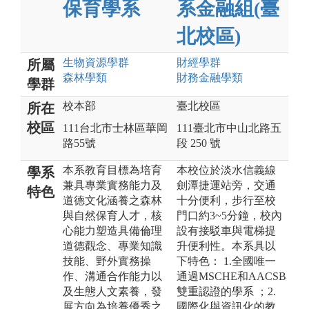
保育學系
系金融組(臺
北校區)
生物資源
學群
財經
學群
所屬
森林
學類
財務金融
學類
學群
校本部
臺北校區
所在
校區
111台北市士林區華岡
111臺北市中山北路五
路55號
段 250 號
本系教育目標為培育
本校位於淡水信義線
學系
兼具專業實務能力及
劍潭捷運站旁，交通
特色
道德文化涵養之森林
十分便利，步行至校
與自然保育人才，核
門口約3~5分鐘，校內
心能力塑造具備倫理
設有接駁車與電梯提
道德觀念、專業知識
升便利性。本系具以
技能、野外實務操
下特色： 1.全國唯一
作、溝通合作能力以
通過MSCHE和AACSB
及生態人文素養，發
雙重認證的學系 ；2.
展方向為培養優秀之
國際化與資訊化的教