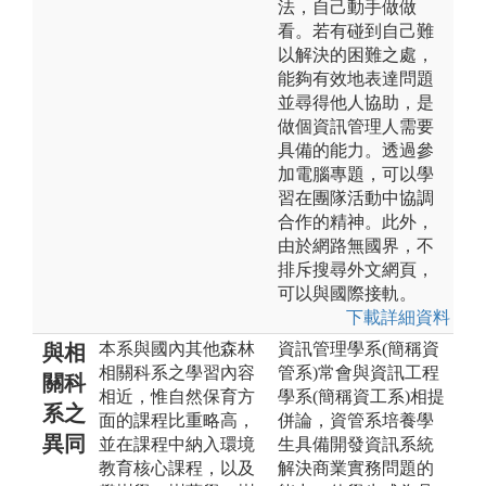
法，自己動手做做
看。若有碰到自己難
以解決的困難之處，
能夠有效地表達問題
並尋得他人協助，是
做個資訊管理人需要
具備的能力。透過參
加電腦專題，可以學
習在團隊活動中協調
合作的精神。此外，
由於網路無國界，不
排斥搜尋外文網頁，
可以與國際接軌。
下載詳細資料
本系與國內其他森林
資訊管理學系(簡稱資
與相
相關科系之學習內容
管系)常會與資訊工程
關科
相近，惟自然保育方
學系(簡稱資工系)相提
系之
面的課程比重略高，
併論，資管系培養學
異同
並在課程中納入環境
生具備開發資訊系統
教育核心課程，以及
解決商業實務問題的