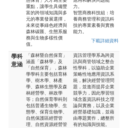
態保育」人才為主要
應用和解決問題能
重點，讓學生具備豐
力。
富的跨領域知識與多
智慧商務科技組：培
元的專業發展選擇，
養商務管理和資訊科
未來從事綠色經濟與
技的專業素養與實務
森林碳匯、生態系服
能力。
務與生物多樣性價
下載詳細資料
值。
「森林暨自然保育」
資訊管理學系為跨資
學科
涵蓋「森林學」及
訊與商管領域之整合
意涵
「自然保育」，森林
性學科，以協助企業
學學科主要包括育林
策略性地應用資訊系
學、樹木學、林產
統，解決經營管理問
學、森林生態學及森
題，並進而提昇企業
林經營學、林政學
競爭力，因此學習領
等；自然保育學科則
域含蓋資訊科技之理
包括普通生物學、生
論與實務，以及企業
態學、保育生物學、
經營基礎知識，並藉
自然保護區經營管
由專題實作，總整所
理、自然資源經營管
有的知識與技能。