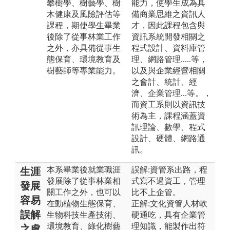
攀樹學、樹藝學、樹
能力，使學生成為具
木健康及風險評估等
備商業思維之資訊人
課程，期使學生畢業
才，因此課程包含與
後除了從事林業工作
資訊系統開發相關之
之外，亦具備從事生
程式設計、資料庫管
態保育、環境教育及
理、網路管理.....等，
樹藝師等專業能力。
以及與企業經營相關
之會計、統計、經
濟、企業管理...等。，
而資工系則以資訊技
術為主，課程涵蓋資
訊理論、數學、程式
設計、硬體、網路通
訊。
本系畢業後就業職涯
誤解:資管系出路，程
生涯
發展除了從事林業相
式寫不過資工，管理
發展
關工作之外，也可以
比不上企管。
容易
在動植物生態保育、
正解:文化資管人材軟
誤解
生物科技生產技術、
硬通吃，具有企業管
環境教育、綠化樹藝
理知識，能製作出符
之處