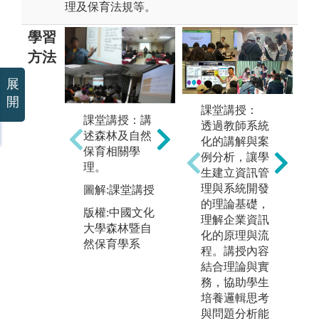
理及保育法規等。
學習
方法
展
開
課堂講授：
課堂講授：講
實驗、實做：
透過教師系統
數
述森林及自然
透過實際實驗
化的講解與案
用
保育相關學
操作，學習生
例分析，讓學
科
理。
物科技實驗、
生建立資訊管
料
育林、測計、
理與系統開發
圖解:課堂講授
圖
生態調查等技
的理論基礎，
訊
版權:中國文化
術。
理解企業資訊
析
大學森林暨自
化的原理與流
圖解:生物科
然保育學系
版
程。講授內容
技、育林、測
大
結合理論與實
量實做
然
務，協助學生
版權:中國文化
培養邏輯思考
大學森林暨自
與問題分析能