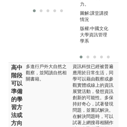
然保育學系
力。
圖解:課堂講授
情況
版權:中國文化
大學資訊管理
學系
多進行戶外大自然之
資訊科技已經被普遍
高中
觀察，並閱讀自然相
應用於日常生活，同
階段
關書籍。
學可以藉由觀察或參
可以
觀實體或線上的資訊
準備
展覽活動，發想資訊
創新的可能性。多保
的學
持好奇心，試著發現
習方
問題，並嘗試解決。
法或
在解決問題時，可以
方向
試著上網搜尋相關作