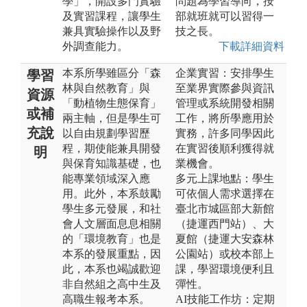
學」，開設多門實驗
問題為學習導向，按
及實習課程，讓學生
部就班就可以習得一
兼具實驗操作以及野
技之長。
外調查能力。
下載詳細資料
本系所學雖區分「森
企業實習：安排學生
學習
林與自然教育」與
至業界實際參與資訊
資源
「動植物生態保育」
管理或系統開發相關
或補
兩主軸，但是學生可
工作，將所學應用於
充說
以自由規劃學習歷
實務，許多同學因此
程，期使能兼具開發
在實習後順利獲得就
明
與保育知識基礎，也
業機會。
能專業領域深入應
多元上課地點：學生
用。此外，本系鼓勵
可依個人需求選擇在
學生多元發展，和社
臺北市城區部大新館
會人文層面息息相關
（捷運西門站）、大
的「環境教育」也是
夏館（捷運大安森林
本系的發展重點，因
公園站）或校本部上
此，本系也竭誠歡迎
課，學習環境便利且
非自然組之高中生及
彈性。
高職生報考本系。
AI技能工作坊：定期