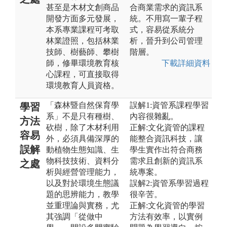
甚至是木材文創商品
合商業需求的資訊系
開發方面多元發展，
統。不用寫一輩子程
本系專業課程可考取
式，容易從系統分
林業證照，包括林業
析，晉升到公司管理
技師、樹藝師、攀樹
階層。
師，修畢環境教育核
下載詳細資料
心課程，可直接取得
環境教育人員資格。
「森林暨自然保育學
誤解1:資管系課程學習
學習
系」不是只有種樹、
內容很雜亂。
方法
砍樹，除了木材利用
正解:文化資管的課程
容易
外，必須具備深厚的
能整合資訊科技，讓
誤解
動植物生態知識、生
學生實作出符合商務
物科技技術、資料分
需求且創新的資訊系
之處
析與經營管理能力，
統專案。
以及對於環境生態議
誤解2:資管系學習過程
題的思辨能力，教學
很辛苦。
並重理論與實務，尤
正解:文化資管的學習
其強調「從做中
方法有效率，以實例