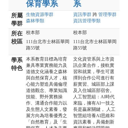
保育學系
系
生物資源
學群
資訊
學群
跨
管理
學群
所屬
森林
學類
資訊管理
學類
學群
校本部
校本部
所在
校區
111台北市士林區華岡
111台北市士林區華岡
路55號
路55號
本系教育目標為培育
文化資管系與上市資
學系
兼具專業實務能力及
訊企業合作，接軌實
特色
道德文化涵養之森林
習和就業，學生可選
與自然保育人才，核
擇到合作公司進行有
心能力塑造具備倫理
薪實習、城區部上課
道德觀念、專業知識
及入住城區部宿舍。
技能、野外實務操
人工智慧組：AI時代
作、溝通合作能力以
來臨，擁有AI一技之
及生態人文素養，發
長是贏家關鍵， 人工
展方向為培養優秀之
智慧組培養AI思維和
「自然教育」及「生
資訊素養，具備創新