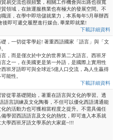
洲貿易交流也很頻繁，相關工作機會與出路也很寬
經貿領域，在旅運服務業也有極大的發展空間。不
的職涯，在學中即培儲就業力，本系每年5月舉辦西
會後即可遞交履歷進行媒合, 畢業即就業!
下載詳細資料
礎，一切從零學起! 著重西語國家「語言」與「文
學。
語言，而是僅次於中文的世界第二大語言。西班牙
語言之一，在美國更是第一外語，是國際上實用性
會西班牙語即可與全球近5億人口交流，為人生贏得
多可能性。
下載詳細資料
習皆從零基礎開始，著重在語言與文化的學習。透
西語語言訓練及文化陶養，不但可以優化西語溝通能
文化的活動力也可獲相當程度之提升。不需具備任
具備學習西語語言及文化的熱忱，即可進入本系就
大學西班牙語文學系的大家庭~!!!