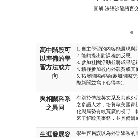
圖解:法語沙龍語言
1. 自主學習的內容能展現
高中階段可
2. 能夠提出對課程的反思。
以準備的學
3. 參加社團活動並將成果記
習方法或方
4. 積極參加校內外競賽或其
向
5. 拓展國際經驗(參加國
際新聞並寫下心得等)。
有別於傳統英文系及其他外語
與相關科系
之多語人才，培養歐美國家
之異同
化與局勢有較寬廣的視野，
來了解歐美事務，並具備溝
學生容易誤以為外語學系的
生涯發展容