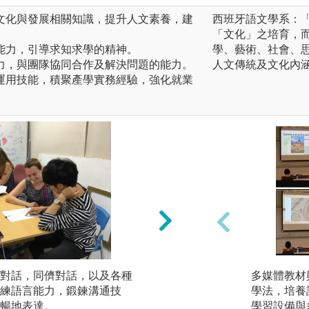
、文化與發展相關知識，提升人文素養，建
西班牙語文學系：
「文化」之培育，
通能力，引導求知求學的精神。
學、藝術、社會、
斷力，與團隊協同合作及解決問題的能力。
人文傳統及文化內
技運用技能，積聚產學實務經驗，強化就業
對話，同儕對話，以及各種
閱讀分析：透過短
多媒體教材
練語言能力，鍛鍊溝通技
閱讀能力，一方面
學法，培養
暢地表達。
文本長度。隨著內
學習設備與