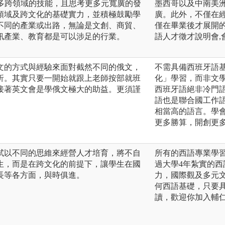
更多跨領域的技能，且思考更多元寬廣的發
墨西哥以及中南美
領域及跨文化的基礎實力，並積極鼓勵學
廣。此外，不僅在
不同的產業或出路，無論是文創、商貿、
僅在畢業後才展開
訊產業、教育都是可以涉足的行業。
語人才徵才說明會,
文的方式與經驗來面對截然不同的俄文，
不需具備西班牙語基
折。其實只要一開始就跟上老師按部就班
化」學習，而非文
接著英文會是學俄文極大的助益。更須謹
西班牙語絕非冷門
語也是聯合國工作
相當高的語言。學
更多勝算，開創更
試以不同的思維來經營人才培育，將不自
所有的西語專業學
生，而是在跨文化的前提下，讓學生在國
過大學4年紮實的
長等各方面，與時俱進。
力，國際觀及多元
何西語基礎，只要
讀，歡迎你加入輔仁