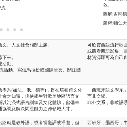
國家社會的知識，
效。
交流
力。
圖解:吉軻
圖解:文學欣賞及分
版權:輔仁
與語文、人文社會相關主題。
可欣賞西語流行歌曲
或觀看西語影集、
錄下來。
材資源即可為自己
他活動。
際交流活動、寫信馬拉松或國際筆友、關注國
學系(如法、俄、德等)，旨在培養跨文化
「西班牙語文學系
社會之知識，俾使學生對歐美地區語言文
而非文學。
輔以沉浸式語言訓練及文化體驗，儲備未
非外文系，非歐語
通協調及解決問題能力之跨領域人才。
出路就是教外語，或者當翻譯或導遊，但
西班牙，墨西哥，