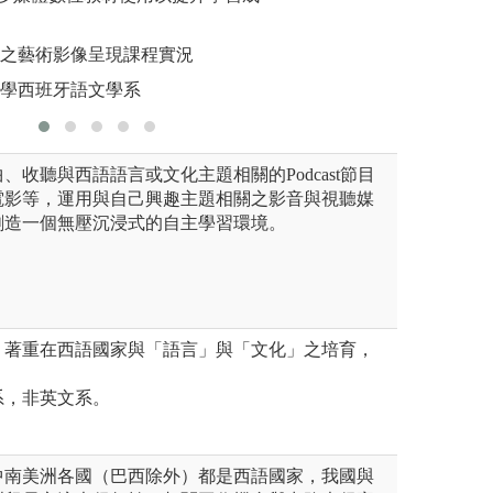
圖解:口譯
以及對文學文化的分析理解能
圖解:小組專題報
版權:輔仁
德之藝術影像呈現課程實況
析
大學西班牙語文學系
、收聽與西語語言或文化主題相關的Podcast節目
電影等，運用與自己興趣主題相關之影音與視聽媒
創造一個無壓沉浸式的自主學習環境。
」著重在西語國家與「語言」與「文化」之培育，
系，非英文系。
中南美洲各國（巴西除外）都是西語國家，我國與