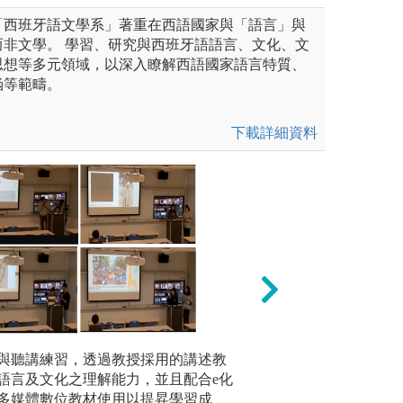
「西班牙語文學系」著重在西語國家與「語言」與
而非文學。 學習、研究與西班牙語語言、文化、文
思想等多元領域，以深入瞭解西語國家語言特質、
涵等範疇。
下載詳細資料
文的閱讀，一方面訓練語言及
與聽講練習，透過教授採用的講述教
小組協作&專題報
口說能力
吸收知識內涵，然後逐步加長
語言及文化之理解能力，並且配合e化
論、對話練習，或
專業口譯
容逐步深化，慢慢建立對歐美
多媒體數位教材使用以提昇學習成
及探討，並進行專