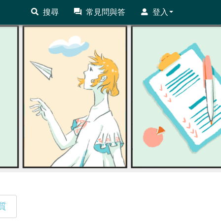
搜尋
常見問與答
登入
質