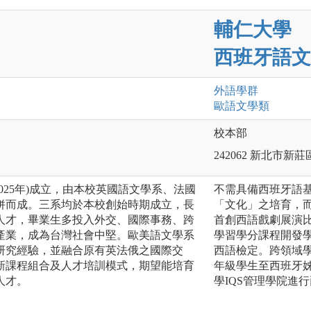
輔仁大學
西班牙語文
外語
學群
歐語文
學類
校本部
242062 新北市新
2025年)成立，由本校英國語文學系、法國
不需具備西班牙語基
併而成。三系均於本校創始時期成立，長
「文化」之培育，
人才，畢業生多投入外交、國際事務、跨
首創西語戲劇展演
產業，成為台灣社會中堅。歐美語文學系
學習學分課程開發
研究經驗，並融合原有英法俄之國際交
西語檢定。跨領域學
新課程組合及人才培訓模式，期望能培育
年級學生至西班牙
人才。
學IQS管理學院進