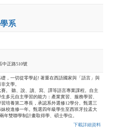
學系
莊區中正路510號
礎，一切從零學起! 著重在西語國家與「語言」與
而非文學。
比賽。 聽、說、讀、寫、譯等語言專業課程。自主
學生多元自主學習的能力：產業實習、服務學習、
習培養第二專長，承認系外選修12學分。甄選三
姊妹校進修一年。甄選四年級學生至西班牙拉孟大
行兩年雙聯學制計畫取得學、碩士學位。
下載詳細資料