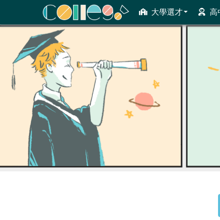
大學選才
高
ColleGo! 大學選才與高中育才輔助系統