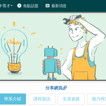
中育才
焦點話題
最新消息
分享網頁
學系介紹
課程資訊
生涯進路
能力特