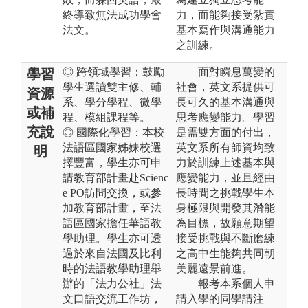
終導致無法成功學會
力，而能夠接受紮實
法文。
基本寫作與溝通能力
之訓練。
◎ 跨領域學習：鼓勵
面對瞬息萬變的
學習
學生選讀雙主修、輔
社會，英文系提供可
資源
系、學分學程、微學
長可久的基本溝通與
或補
程、模組課程等。
思考應變能力。學習
充說
◎ 國際化學習：本校
是需雙方面的付出，
法語區國家姊妹校選
英文系所有師資均致
明
擇豐富，學生亦可申
力於訓練上述基本與
請教育部計畫赴Scienc
應變能力，並且經由
e PO訪問交換，或參
長時間之挑戰學生本
加教育部計畫，至法
身極限與開發其潛能
語區國家擔任華語教
為目標，故願意期望
學助理。學生亦可透
接受挑戰與不斷磨練
過於來自法國及比利
之高中生能夠共同朝
時的法語教學助理舉
美麗遠景前進。
辦的「法力公社」法
報考本系個人申
文口語交流工作坊，
請入學的同學請注