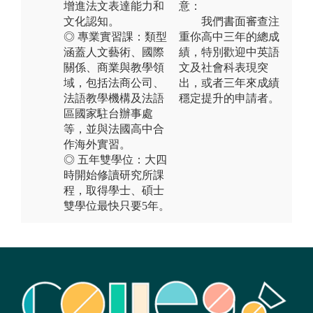
增進法文表達能力和
意：
文化認知。
我們書面審查注
◎ 專業實習課：類型
重你高中三年的總成
涵蓋人文藝術、國際
績，特別歡迎中英語
關係、商業與教學領
文及社會科表現突
域，包括法商公司、
出，或者三年來成績
法語教學機構及法語
穩定提升的申請者。
區國家駐台辦事處
等，並與法國高中合
作海外實習。
◎ 五年雙學位：大四
時開始修讀研究所課
程，取得學⼠、碩⼠
雙學位最快只要5年。