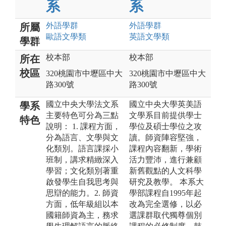
系
系
外語
學群
外語
學群
所屬
歐語文
學類
英語文
學類
學群
校本部
校本部
所在
校區
320桃園市中壢區中大
320桃園市中壢區中大
路300號
路300號
國立中央大學法文系
國立中央大學英美語
學系
主要特色可分為三點
文學系目前提供學士
特色
說明： 1. 課程方面，
學位及碩士學位之攻
分為語言、文學與文
讀。師資陣容堅強，
化類別。語言課採小
課程內容翻新，學術
班制，講求精緻深入
活力豐沛，進行兼顧
學習；文化類別著重
新舊觀點的人文科學
啟發學生自我思考與
研究及教學。 本系大
思辯的能力。2. 師資
學部課程自1995年起
方面，低年級組以本
改為完全選修，以必
國籍師資為主，務求
選課群取代獨尊個別