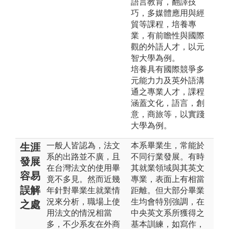
語言教育，翻譯技
巧，多媒體應用與經
貿等課程，培養專
業，有前瞻性與國際
觀的外語人才，以元
智大學為例。
培養具有國際競爭多
元能力力及英外語溝
通之專業人才，課程
涵蓋文化，語言，創
意，商旅等，以實踐
大學為例。
一般人皆認為，法文
本系畢業生，常能於
生涯
系的出路並不廣，且
不同行業發展。有時
發展
在台灣法文的使用畢
其就業領域與其英文
容易
竟不多見。然而近幾
專業，表面上有相當
誤解
年針對畢業生就業情
距離。但大部分畢業
況來分析，職場上使
生均會特別強調，在
之處
用法文的情況相當
中央英文系所獲得之
多，不少系友在外商
基本訓練，如寫作，