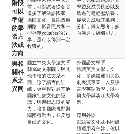
同學在來報名中大之
中，完整清楚論述其
階段
前，可以試著從各管
學習及成長軌跡以及
可以
道多了解法語國家、
透過何種經歷培養，
準備
地區文化。長期透過
促成與成就其批判，
網路、影音照片和一
分析，獨立思考，多
的學
些外籍youtuber的分
向溝通，組織能力。
習方
享，是可以得到一定
法或
收獲的。
方向
國立中央大學法文系
外國語文學系
與相
隸屬於文學院，與其
強調英美文學，文
關科
他學校的法文系不
化，多媒體運用與戲
系之
同。除了語言的訓
劇表演專業，以及語
異同
練，更重視對於其他
言學英語教學，以中
國家社會文化的認
興大學與淡江大學為
識，與邏輯思辯的能
例。
力，培養國際視野與
國際移動力，並反思
應用外語
自己的文化。
以語言文化及不同媒
體運用為主幹，佐以