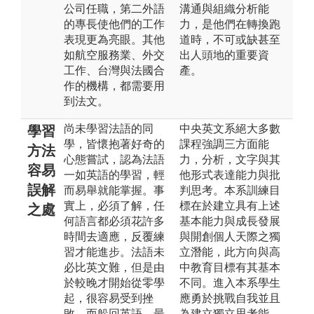
公司任職，第二外語
溝通與組織分析能
的專長使他們的工作
力，是他們在轉換跑
表現更為亮眼。其他
道時，不可或缺甚至
如航空服務業、外交
出人頭地的重要資
工作、台灣與法國合
產。
作的機構，都需要用
到法文。
尚未學習法語的同
中央英文系絕大多數
學習
學，皆懷抱著好奇的
課程強調三方面能
方法
心態嘗試，認為法語
力，分析，文字與其
容易
一如英語的學習，輕
他形式表達能力與批
誤解
而易舉就能掌握。事
判思考。本系訓練目
實上，必須了解，任
標在於建立具有上述
之處
何語言都必須花許多
基本能力與成長發展
時間去適應，反覆練
與開創個人天際之獨
習才能進步。法語未
立潛能，此方向與高
必比英文難，但是由
中教育目標有其基本
於較晚才開始從零學
不同。進入本系學生
起，很容易受到挫
應勇於挑戰自我並且
敗，而躲回英語，最
為建立獨立思考能