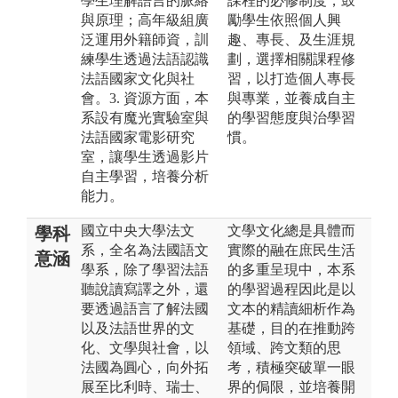
學生理解語言的脈絡
課程的必修制度，鼓
與原理；高年級組廣
勵學生依照個人興
泛運用外籍師資，訓
趣、專長、及生涯規
練學生透過法語認識
劃，選擇相關課程修
法語國家文化與社
習，以打造個人專長
會。3. 資源方面，本
與專業，並養成自主
系設有魔光實驗室與
的學習態度與治學習
法語國家電影研究
慣。
室，讓學生透過影片
自主學習，培養分析
能力。
國立中央大學法文
文學文化總是具體而
學科
系，全名為法國語文
實際的融在庶民生活
意涵
學系，除了學習法語
的多重呈現中，本系
聽說讀寫譯之外，還
的學習過程因此是以
要透過語言了解法國
文本的精讀細析作為
以及法語世界的文
基礎，目的在推動跨
化、文學與社會，以
領域、跨文類的思
法國為圓心，向外拓
考，積極突破單一眼
展至比利時、瑞士、
界的侷限，並培養開