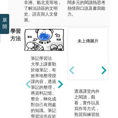
非洲、魁北克等地，
闊多元的閱讀熱思考
了解法語區的文明
熱情與口說及書寫能
史、語言與人文發
力。
展
展。
開
學習
方法
未上傳圖片
筆記學習法
影音學習法
自
大學上課要勤
語言的學習不
在
於做筆記，有
能只是紙上作
過
效率地整理授
業，必須要能
要
課內容，透過
夠透過相關的
習
筆記的整理，
影音資料，訓
學
透過課堂內外
將資料記憶、
練自我的聽力
趣
之閱讀，觀
整合，轉化成
與反應力。影
目
看，實作以及
對自己有用處
音資料中的情
自
寫作等方式，
的知識。筆記
境設定也有助
於
熟習與練習批
學習法也在於
於記憶與理
的