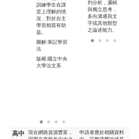
判分析，邏輯
訓練學生在課
解。
自
與獨立思考，
堂上理解的情
用
圖解:影音學習
多向溝通與文
況，對於自主
音
法
字或其他類型
學習相當有助
索
之論述能力。
版權:國立中央
益。
圖
大學法文系
圖解:筆記學習
法
法
版
版權:國立中央
大
大學法文系
現在網路資源豐富，
申請者應於相關資料
高中