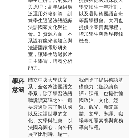
學生理解語言的脈絡
提供與德國姐妹校大
與原理；高年級組廣
學交換生一年計劃，
泛運用外籍師資，訓
以及暑期德國語言班
練學生透過法語認識
等留學機會。大四也
法語國家文化與社
提供企業實習課程，
會。3. 資源方面，本
增加學生與業界接觸
系設有魔光實驗室與
機會。
法語國家電影研究
室，讓學生透過影片
自主學習，培養分析
能力。
國立中央大學法文
我們除了提供德語基
學科
系，全名為法國語文
礎能力（聽說讀寫
意涵
學系，除了學習法語
譯）課程，也提供德
聽說讀寫譯之外，還
國政治、文化、經
要透過語言了解法國
貿、觀光、新聞媒
以及法語世界的文
體、文學、翻譯、職
化、文學與社會，以
場等相關素養與實務
法國為圓心，向外拓
導向課程。
展至比利時、瑞士、