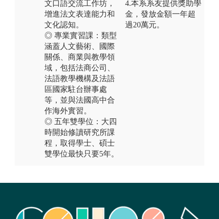
文口語交流工作坊，
4.本系系友提供獎助學
增進法文表達能力和
金，發放金額一年超
文化認知。
過20萬元。
◎ 專業實習課：類型
涵蓋人文藝術、國際
關係、商業與教學領
域，包括法商公司、
法語教學機構及法語
區國家駐台辦事處
等，並與法國高中合
作海外實習。
◎ 五年雙學位：大四
時開始修讀研究所課
程，取得學⼠、碩⼠
雙學位最快只要5年。