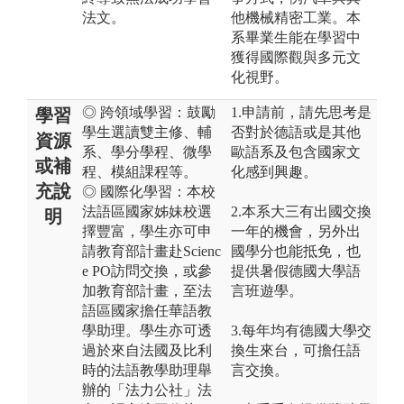
法文。
他機械精密工業。本
系畢業生能在學習中
獲得國際觀與多元文
化視野。
◎ 跨領域學習：鼓勵
1.申請前，請先思考是
學習
學生選讀雙主修、輔
否對於德語或是其他
資源
系、學分學程、微學
歐語系及包含國家文
或補
程、模組課程等。
化感到興趣。
充說
◎ 國際化學習：本校
法語區國家姊妹校選
2.本系大三有出國交換
明
擇豐富，學生亦可申
一年的機會，另外出
請教育部計畫赴Scienc
國學分也能抵免，也
e PO訪問交換，或參
提供暑假德國大學語
加教育部計畫，至法
言班遊學。
語區國家擔任華語教
學助理。學生亦可透
3.每年均有德國大學交
過於來自法國及比利
換生來台，可擔任語
時的法語教學助理舉
言交換。
辦的「法力公社」法