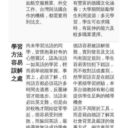
如航空服務業、外交
有豐富的德國文化涵
工作、台灣與法國合
養；大學期間鼓勵學
作的機構，都需要用
生利用資源：多元學
到法文。
習，學生可在求職
時，有延伸的能力及
較多職業選擇。
尚未學習法語的同
德語容易被誤解很
學習
學，皆懷抱著好奇的
難，實則發音及文法
方法
心態嘗試，認為法語
均有固定規則，學生
容易
一如英語的學習，輕
容易害怕犯下錯誤，
誤解
而易舉就能掌握。事
而不敢對話或書寫，
實上，必須了解，任
然學習語言是在錯誤
之處
何語言都必須花許多
中累積學習經驗，本
時間去適應，反覆練
系台德教師有耐心能
習才能進步。法語未
提供學生足夠的輔導
必比英文難，但是由
機會
於較晚才開始從零學
語言不局限於工具，
起，很容易受到挫
而是藉由德語了解其
敗，而躲回英語，最
社會背景及嚴謹的做
終導致無法成功學會
事方式，例汽車與其