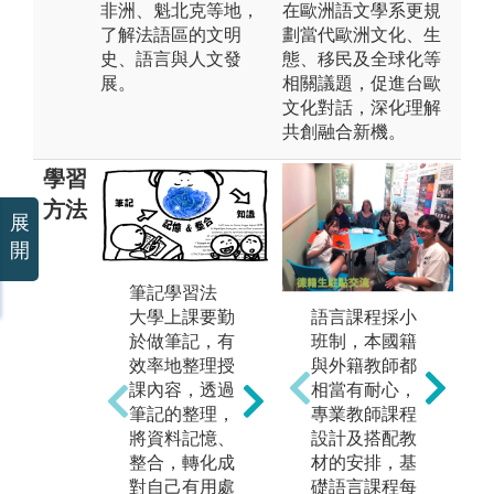
非洲、魁北克等地，
在歐洲語文學系更規
了解法語區的文明
劃當代歐洲文化、生
史、語言與人文發
態、移民及全球化等
展。
相關議題，促進台歐
文化對話，深化理解
共創融合新機。
學習
方法
展
開
筆記學習法
影音學習法
自
大學上課要勤
語言的學習不
在
語言課程採小
於做筆記，有
能只是紙上作
過
班制，本國籍
效率地整理授
業，必須要能
要
與外籍教師都
課內容，透過
夠透過相關的
習
相當有耐心，
筆記的整理，
影音資料，訓
學
專業教師課程
將資料記憶、
練自我的聽力
趣
設計及搭配教
整合，轉化成
與反應力。影
目
材的安排，基
對自己有用處
音資料中的情
自
礎語言課程每