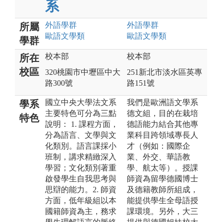
系
外語
學群
外語
學群
所屬
歐語文
學類
歐語文
學類
學群
校本部
校本部
所在
校區
320桃園市中壢區中大
251新北市淡水區英專
路300號
路151號
國立中央大學法文系
我們是歐洲語文學系
學系
主要特色可分為三點
德文組，目的在栽培
特色
說明： 1. 課程方面，
德語能力結合其他專
分為語言、文學與文
業科目跨領域專長人
化類別。語言課採小
才（例如：國際企
班制，講求精緻深入
業、外交、華語教
學習；文化類別著重
學、航太等）。授課
啟發學生自我思考與
師資為留學德國博士
思辯的能力。2. 師資
及德籍教師所組成，
方面，低年級組以本
能提供學生全母語授
國籍師資為主，務求
課環境。另外，大三