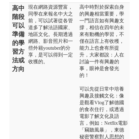
現在網路資源豐富，
高中時對於探索自身
高中
同學在來報名中大之
的興趣相當重要，學
階段
前，可以試著從各管
一門語言如有興趣支
可以
道多了解法語國家、
撐，相信在四年的未
準備
地區文化。長期透過
來有動機的學習，不
網路、影音照片和一
僅在語言上有收穫，
的學
些外籍youtuber的分
能力上也會有所提
習方
享，是可以得到一定
升，大家都說：人在
法或
收獲的。
討論一件有興趣的
方向
事，眼神是會發光
的！
可以先從日常中培養
興趣及接觸文化：像
是觀看Vlog了解德國
的食衣住行，或透過
電影了解文化及語
言，例如：Netflix電影
「竊聽風暴」，東德
秘密警察對人思想的