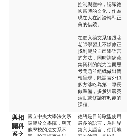
控制與壓榨，認識德
國當時的文化，作為
現在人在討論轉型正
義的借鏡。
在進入德文系後跟著
老師學習上不斷修正
找到屬於自己學語言
的方法，同時訓練蒐
集資料的能力進而思
考問題並組織做出簡
報呈現，除語言外也
多方涉略為第二專長
做準備，多參與競賽
活動或修讀有興趣的
課程。
國立中央大學法文系
德語是目前歐盟使用
與相
隸屬於文學院，與其
最多的語言，為世界
關科
他學校的法文系不
第六大語言，使用地
系之