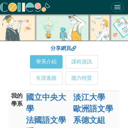
ColleGo! 大學選才與高中育才輔助系統
分享網頁
學系介紹
課程資訊
生涯進路
能力特質
我的
國立中央大
淡江大學
學系
學
歐洲語文學
法國語文學
系德文組