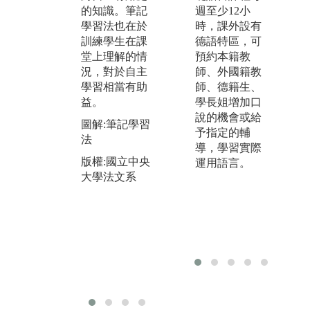
的知識。筆記
境設定也有助
於
週至少12小
學習法也在於
於記憶與理
的
時，課外設有
訓練學生在課
解。
自
德語特區，可
堂上理解的情
用
預約本籍教
圖解:影音學習
況，對於自主
音
師、外國籍教
法
學習相當有助
索
師、德籍生、
版權:國立中央
益。
學長姐增加口
圖
大學法文系
說的機會或給
圖解:筆記學習
法
予指定的輔
法
版
導，學習實際
版權:國立中央
大
運用語言。
大學法文系