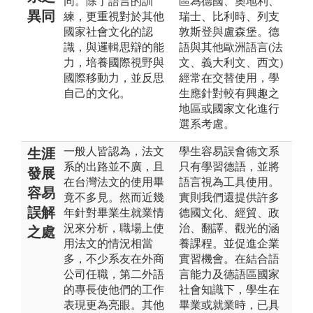
同。除了語言的訓
區為德國、奧地利、
異同
練，更重視對於其他
瑞士、比利時、列支
國家社會文化的認
敦斯登與盧森堡。德
識，與邏輯思辯的能
語與其他歐洲語言(法
力，培養國際視野與
文、義大利文、西文)
國際移動力，並反思
經常在交替使用，學
自己的文化。
生應針對較有興趣之
地區或國家文化進行
選系考慮。
一般人皆認為，法文
學生容易誤會德文系
生涯
系的出路並不廣，且
只有學習德語，並將
發展
在台灣法文的使用畢
語言視為工具使用。
容易
竟不多見。然而近幾
實則我們還提供許多
誤解
年針對畢業生就業情
德國文化、經貿、政
況來分析，職場上使
治、翻譯、觀光的涵
之處
用法文的情況相當
養課程。並促進企業
多，不少系友在外商
實習機會。在結合語
公司任職，第二外語
言能力及德語區國家
的專長使他們的工作
社會知識下，學生在
表現更為亮眼。其他
畢業或就業時，已具