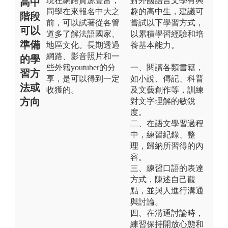
現在網路資源豐富，
對外國語言文學有興
高中
同學在來報名中大之
趣的高中生，建議可
階段
前，可以試著從各管
嘗試以下學習方式，
可以
道多了解法語國家、
以累積學習經驗和培
準備
地區文化。長期透過
養基本能力。
網路、影音照片和一
的學
些外籍youtuber的分
一、閱讀各類書籍，
習方
享，是可以得到一定
如小說、傳記、科普
法或
收獲的。
及文藝創作等，訓練
方向
對文字理解的敏銳
度。
二、在語文學習過程
中，練習紀錄、整
理，歸納所習得的內
容。
三、練習口語的表達
方式，陳述自己觀
點，並與人進行溝通
與討論。
四、在溝通討論時，
練習保持開放心態和