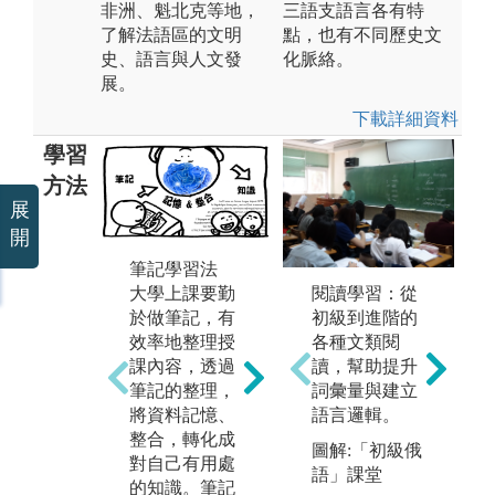
非洲、魁北克等地，
三語支語言各有特
了解法語區的文明
點，也有不同歷史文
史、語言與人文發
化脈絡。
展。
下載詳細資料
學習
方法
展
開
筆記學習法
影音學習法
自
閱讀學習：從
大學上課要勤
語言的學習不
在
初級到進階的
於做筆記，有
能只是紙上作
過
各種文類閱
效率地整理授
業，必須要能
要
讀，幫助提升
課內容，透過
夠透過相關的
習
詞彙量與建立
筆記的整理，
影音資料，訓
學
語言邏輯。
將資料記憶、
練自我的聽力
趣
整合，轉化成
與反應力。影
目
圖解:「初級俄
對自己有用處
音資料中的情
自
語」課堂
的知識。筆記
境設定也有助
於