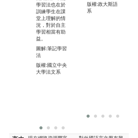
版權:政大斯語
學習法也在於
於記憶與理
的
系
訓練學生在課
解。
自
堂上理解的情
用
圖解:影音學習
況，對於自主
音
法
學習相當有助
索
版權:國立中央
益。
圖
大學法文系
圖解:筆記學習
法
法
版
版權:國立中央
大
大學法文系