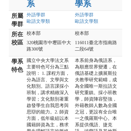
系
學系
外語
學群
外語
學群
所屬
歐語文
學類
歐語文
學類
學群
校本部
校本部
所在
校區
320桃園市中壢區中大
116011臺北市指南路
路300號
二段64號
國立中央大學法文系
本系前身為俄語系，
學系
主要特色可分為三點
為順應世界變遷，在
特色
說明： 1. 課程方面，
俄語基礎上擴展斯拉
分為語言、文學與文
夫教學研究範疇，成
化類別。語言課採小
為全國唯一斯拉語文
班制，講求精緻深入
研究重鎮。採小班教
學習；文化類別著重
學，師資陣容堅強，
啟發學生自我思考與
外籍教師人數為全國
思辯的能力。2. 師資
之冠，更設有全台唯
方面，低年級組以本
一之俄羅斯中心。本
國籍師資為主，務求
系提供俄語、捷克