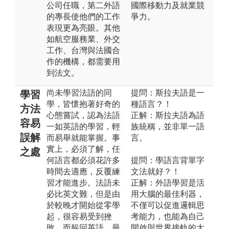
公司任職，第二外語
國際移動力及就業競
的專長使他們的工作
爭力。
表現更為亮眼。其他
如航空服務業、外交
工作、台灣與法國合
作的機構，都需要用
到法文。
尚未學習法語的同
提問：斯拉夫語是一
學習
學，皆懷抱著好奇的
種語言？！
方法
心態嘗試，認為法語
正解：斯拉夫語為語
容易
一如英語的學習，輕
族統稱，並非單一語
誤解
而易舉就能掌握。事
言。
實上，必須了解，任
之處
何語言都必須花許多
提問：學語言背單字
時間去適應，反覆練
文法就好？！
習才能進步。法語未
正解：外語學習是活
必比英文難，但是由
用大腦的最佳利器，
於較晚才開始從零學
不僅可以促進邏輯思
起，很容易受到挫
考能力，也能為自己
敗，而躲回英語，最
開啟與世界接軌的大