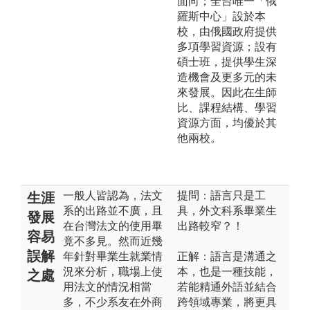
面向；全台唯一「俄
羅斯中心」設於本
校，由俄國政府提供
多項學習資源；設有
碩士班，提供學生深
造機會及更多元的未
來發展。因此在生師
比、課程結構、學習
資源方面，均優於其
他兩校。
一般人皆認為，法文
提問：語言只是工
生涯
系的出路並不廣，且
具，外文科系畢業生
發展
在台灣法文的使用畢
出路較窄？！
容易
竟不多見。然而近幾
誤解
年針對畢業生就業情
正解：語言是溝通之
況來分析，職場上使
本，也是一種技能，
之處
用法文的情況相當
若能精通外語並結合
多，不少系友在外商
跨領域專業，將更具