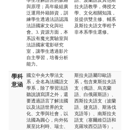
學生理解語言的脈絡
語、波蘭語及其他斯
與原理；高年級組廣
拉夫語教學，傳授文
泛運用外籍師資，訓
學、文化相關知識，
練學生透過法語認識
並提供雙主修、輔系
法語國家文化與社
及斯拉夫語文學程予
會。3. 資源方面，本
非本系學生選修。
系設有魔光實驗室與
法語國家電影研究
室，讓學生透過影片
自主學習，培養分析
能力。
國立中央大學法文
斯拉夫語屬印歐語
學科
系，全名為法國語文
系，包含東斯拉夫語
意涵
學系，除了學習法語
支（俄語、烏克蘭
聽說讀寫譯之外，還
語、白俄羅斯語）、
要透過語言了解法國
西斯拉夫語支（波蘭
以及法語世界的文
語、捷克語、斯洛伐
化、文學與社會，以
克語等）、南斯拉夫
法國為圓心，向外拓
語支（塞爾維亞語和
展至比利時、瑞士、
克羅埃西亞語等）。