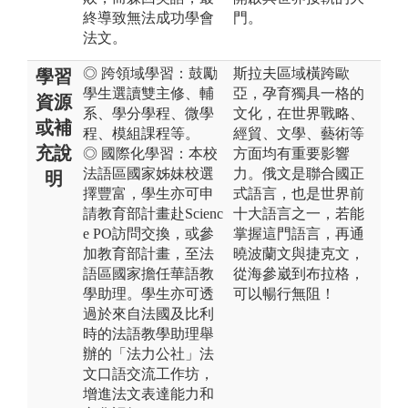
終導致無法成功學會
門。
法文。
◎ 跨領域學習：鼓勵
斯拉夫區域橫跨歐
學習
學生選讀雙主修、輔
亞，孕育獨具一格的
資源
系、學分學程、微學
文化，在世界戰略、
或補
程、模組課程等。
經貿、文學、藝術等
充說
◎ 國際化學習：本校
方面均有重要影響
法語區國家姊妹校選
力。俄文是聯合國正
明
擇豐富，學生亦可申
式語言，也是世界前
請教育部計畫赴Scienc
十大語言之一，若能
e PO訪問交換，或參
掌握這門語言，再通
加教育部計畫，至法
曉波蘭文與捷克文，
語區國家擔任華語教
從海參崴到布拉格，
學助理。學生亦可透
可以暢行無阻！
過於來自法國及比利
時的法語教學助理舉
辦的「法力公社」法
文口語交流工作坊，
增進法文表達能力和