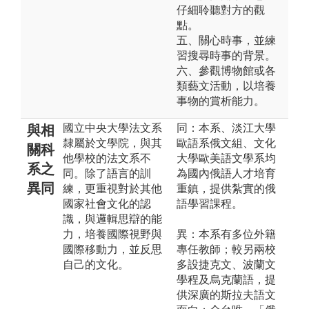
仔細聆聽對方的觀
點。
五、關心時事，並練
習搜尋時事的背景。
六、參觀博物館或各
類藝文活動，以培養
事物的賞析能力。
國立中央大學法文系
同：本系、淡江大學
與相
隸屬於文學院，與其
歐語系俄文組、文化
關科
他學校的法文系不
大學歐美語文學系均
系之
同。除了語言的訓
為國內俄語人才培育
異同
練，更重視對於其他
重鎮，提供紮實的俄
國家社會文化的認
語學習課程。
識，與邏輯思辯的能
力，培養國際視野與
異：本系有多位外籍
國際移動力，並反思
專任教師；較另兩校
自己的文化。
多設捷克文、波蘭文
學程及烏克蘭語，提
供深廣的斯拉夫語文