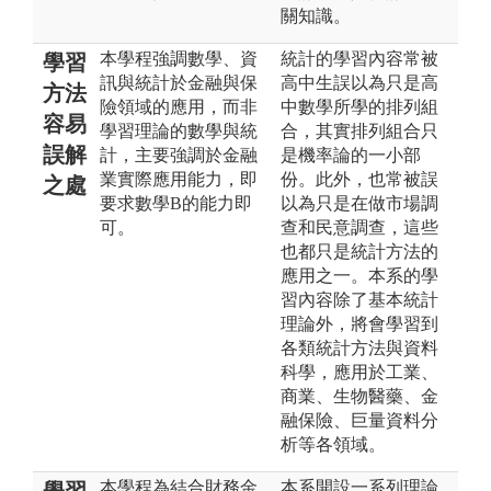
關知識。
本學程強調數學、資
統計的學習內容常被
學習
訊與統計於金融與保
高中生誤以為只是高
方法
險領域的應用，而非
中數學所學的排列組
容易
學習理論的數學與統
合，其實排列組合只
誤解
計，主要強調於金融
是機率論的一小部
業實際應用能力，即
份。此外，也常被誤
之處
要求數學B的能力即
以為只是在做市場調
可。
查和民意調查，這些
也都只是統計方法的
應用之一。本系的學
習內容除了基本統計
理論外，將會學習到
各類統計方法與資料
科學，應用於工業、
商業、生物醫藥、金
融保險、巨量資料分
析等各領域。
本學程為結合財務金
本系開設一系列理論
學習