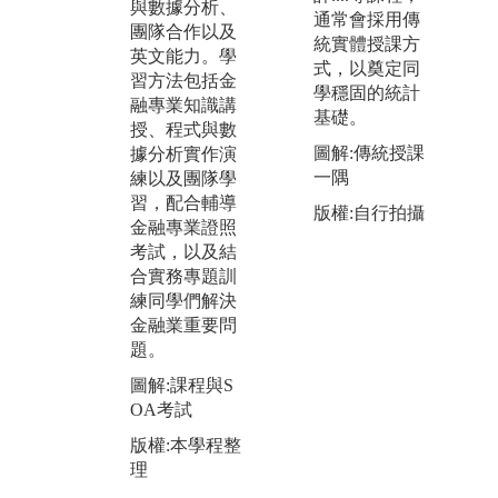
與數據分析、
金
通常會採用傳
學模式，鍛鍊
團隊合作以及
決
統實體授課方
學生「不只知
英文能力。學
機
式，以奠定同
道，更能做
習方法包括金
理
學穩固的統計
到」的就業競
融專業知識講
圖
基礎。
爭力
授、程式與數
業
課程設計著重
圖解:傳統授課
據分析實作演
建構金融專業
版
一隅
練以及團隊學
知識，且強調
理
習，配合輔導
版權:自行拍攝
資訊科技、實
金融專業證照
務應用、與金
考試，以及結
融大數據之跨
合實務專題訓
領域整合訓
練同學們解決
練。
金融業重要問
題。
圖解:本學程課
程設計與規劃
圖解:課程與S
OA考試
版權:本學程整
理
版權:本學程整
理