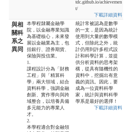
tdc.github.io/achievemen
t/
下載詳細資料
本學程隸屬金融學
統計常被認為是數學
與相
院，以金融專業知識
的一支，是因為統計
關科
為基礎核心，未來發
使用到大量的數學模
系之
展以金融業為主，包
式，但除此之外，統
異同
括銀行、證券期貨、
計仍用到許多程式設
保險與投信業。
計和科學計算，並提
1.
供分析資料的思考架
課程設計分為「財務
構，從具有隨機性的
工程」與「精算科
資料中，挖掘出有意
學」兩大領域，結合
義的資訊。因此，要
資料科學，強調金融
成為一位資料科學
創新、實作導向與跨
家，統計與資料科學
域整合，以培養具備
學系是最好的選擇！
多元能力的專業人
下載詳細資料
才。
2.
本學程適合對金融領