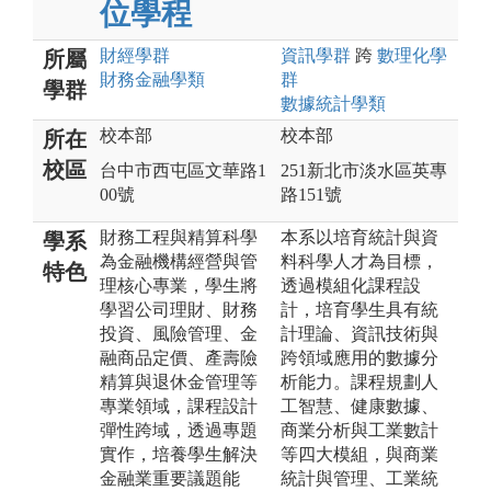
位學程
財經
學群
資訊
學群
跨
數理化
學
所屬
財務金融
學類
群
學群
數據統計
學類
校本部
校本部
所在
校區
台中市西屯區文華路1
251新北市淡水區英專
00號
路151號
財務工程與精算科學
本系以培育統計與資
學系
為金融機構經營與管
料科學人才為目標，
特色
理核心專業，學生將
透過模組化課程設
學習公司理財、財務
計，培育學生具有統
投資、風險管理、金
計理論、資訊技術與
融商品定價、產壽險
跨領域應用的數據分
精算與退休金管理等
析能力。課程規劃人
專業領域，課程設計
工智慧、健康數據、
彈性跨域，透過專題
商業分析與工業數計
實作，培養學生解決
等四大模組，與商業
金融業重要議題能
統計與管理、工業統