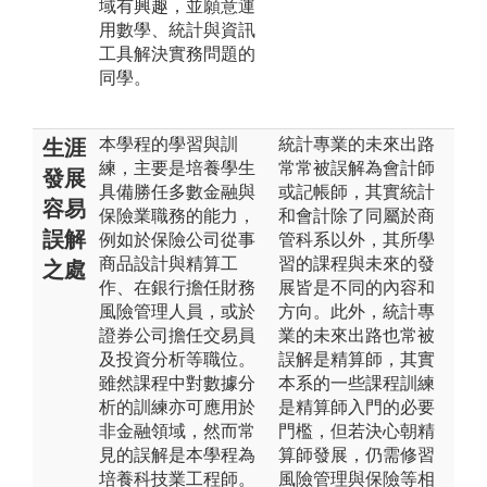
域有興趣，並願意運
用數學、統計與資訊
工具解決實務問題的
同學。
本學程的學習與訓
統計專業的未來出路
生涯
練，主要是培養學生
常常被誤解為會計師
發展
具備勝任多數金融與
或記帳師，其實統計
容易
保險業職務的能力，
和會計除了同屬於商
誤解
例如於保險公司從事
管科系以外，其所學
商品設計與精算工
習的課程與未來的發
之處
作、在銀行擔任財務
展皆是不同的內容和
風險管理人員，或於
方向。此外，統計專
證券公司擔任交易員
業的未來出路也常被
及投資分析等職位。
誤解是精算師，其實
雖然課程中對數據分
本系的一些課程訓練
析的訓練亦可應用於
是精算師入門的必要
非金融領域，然而常
門檻，但若決心朝精
見的誤解是本學程為
算師發展，仍需修習
培養科技業工程師。
風險管理與保險等相