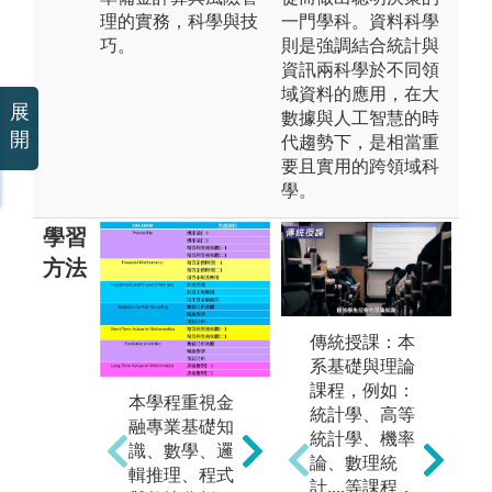
理的實務，科學與技
一門學科。資料科學
巧。
則是強調結合統計與
資訊兩科學於不同領
域資料的應用，在大
展
數據與人工智慧的時
開
代趨勢下，是相當重
要且實用的跨領域科
學。
學習
方法
傳統授課：本
系基礎與理論
課程，例如：
本學程重視金
統計學、高等
融專業基礎知
本
統計學、機率
識、數學、邏
習
論、數理統
課程設計與規
輯推理、程式
學
計....等課程，
劃導入CDIO教