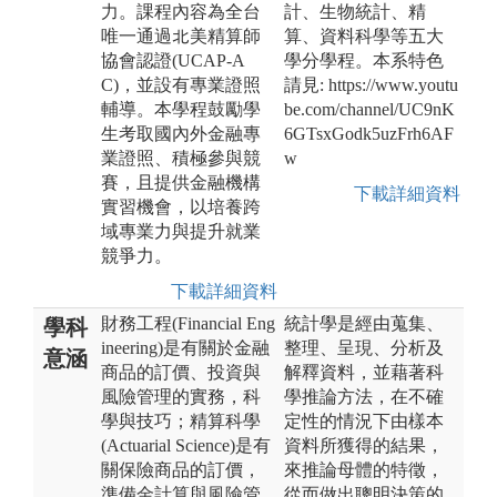
力。課程內容為全台
計、生物統計、精
唯一通過北美精算師
算、資料科學等五大
協會認證(UCAP-A
學分學程。本系特色
C)，並設有專業證照
請見: https://www.youtu
輔導。本學程鼓勵學
be.com/channel/UC9nK
生考取國內外金融專
6GTsxGodk5uzFrh6AF
業證照、積極參與競
w
賽，且提供金融機構
下載詳細資料
實習機會，以培養跨
域專業力與提升就業
競爭力。
下載詳細資料
財務工程(Financial Eng
統計學是經由蒐集、
學科
ineering)是有關於金融
整理、呈現、分析及
意涵
商品的訂價、投資與
解釋資料，並藉著科
風險管理的實務，科
學推論方法，在不確
學與技巧；精算科學
定性的情況下由樣本
(Actuarial Science)是有
資料所獲得的結果，
關保險商品的訂價，
來推論母體的特徵，
準備金計算與風險管
從而做出聰明決策的