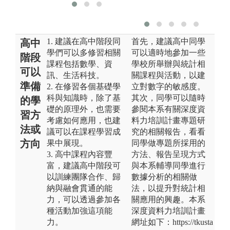
1. 建議在高中階段同
首先，建議高中同學
高中
學們可以多修習相關
可以適時地參加一些
階段
課程包括數學、資
學校所舉辦與統計相
可以
訊、生活科技。
關課程與活動，以建
準備
2. 在修習各個基礎學
立對數字的敏感度。
科與知識時，除了基
其次，同學可以隨時
的學
礎的原理外，也需要
參閱本系有關深度資
習方
考慮如何應用，也建
料力培訓計畫專題研
法或
議可以在課程學習成
究的相關報告，看看
方向
果中展現。
同學做專題所採用的
3. 高中課程內容豐
方法、報告呈現方式
富，建議高中階段可
與本系輔導同學進行
以訓練團隊合作、歸
數據分析的相關做
納與融會貫通的能
法，以提升對統計相
力，可以透過參加各
關應用的興趣。本系
種活動加強這項能
深度資料力培訓計畫
力。
網址如下：https://tkusta