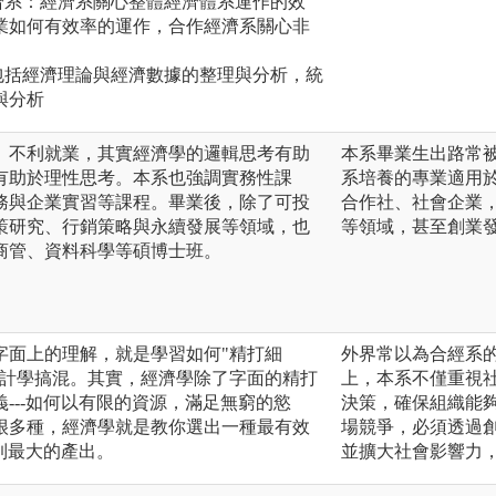
濟系：經濟系關心整體經濟體系運作的效
業如何有效率的運作，合作經濟系關心非
包括經濟理論與經濟數據的整理與分析，統
與分析
、不利就業，其實經濟學的邏輯思考有助
本系畢業生出路常
有助於理性思考。本系也強調實務性課
系培養的專業適用
務與企業實習等課程。畢業後，除了可投
合作社、社會企業
策研究、行銷策略與永續發展等領域，也
等領域，甚至創業
商管、資料科學等碩博士班。
字面上的理解，就是學習如何"精打細
外界常以為合經系
會計學搞混。其實，經濟學除了字面的精打
上，本系不僅重視
---如何以有限的資源，滿足無窮的慾
決策，確保組織能
很多種，經濟學就是教你選出一種最有效
場競爭，必須透過
得到最大的產出。
並擴大社會影響力