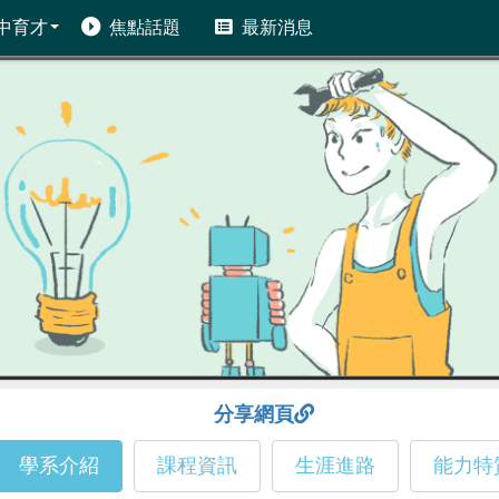
中育才
焦點話題
最新消息
分享網頁
學系介紹
課程資訊
生涯進路
能力特