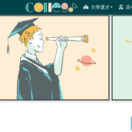
大學選才
高
ColleGo! 大學選才與高中育才輔助系統