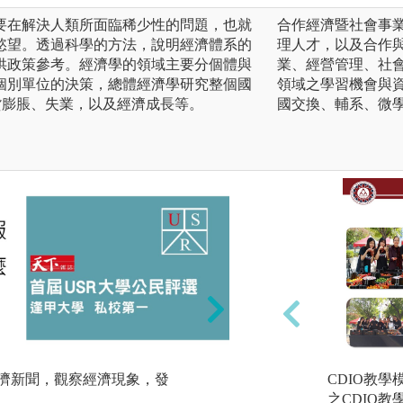
要在解決人類所面臨稀少性的問題，也就
合作經濟暨社會事
慾望。透過科學的方法，說明經濟體系的
理人才，以及合作
供政策參考。經濟學的領域主要分個體與
業、經營管理、社
個別單位的決策，總體經濟學研究整個國
領域之學習機會與
貨膨脹、失業，以及經濟成長等。
國交換、輔系、微
經濟新聞，觀察經濟現象，發
2.邏輯思考：
CDIO教
a.演繹法：由普遍
之CDIO