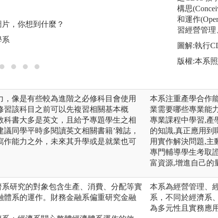
b.歸納法：觀察現
構思(Concei
和運作(Op
圖片，你想到什麼？
習經營管理
圖解:雞生蛋或蛋
學系
圖解:執行C
版權:逢甲大學經濟
版權:本系
力，像是有些較為進階之必修科目會使用
本系注重產學合作
修習該科目之前可以先複習相關基本概
業需要哪些專業能力
教科書大多是英文，且給予專題學生之相
專業課程中學習,產
建議同學平時多閱讀英文相關書籍’雜誌，
的知識,真正應用到
寫作能力之外，未來其升學或是就業也可
用實作解決問題,主
專門輔導學生考取證
富資源,增進自己的
濟系研究的對象包含生產、消費、分配等實
本系為經營管理、
融體系的運作。財務金融系偏重研究金融
系，不同於經濟系
為多元性且實務應