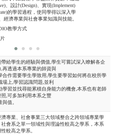
象，據以找出普遍規律
ve)、設計(Design)、實現(Implement)
政府決策參考、運
導同學製
erate)的學習過程，使同學得以深入學
專題，並
圖解:GDP的組成
、經濟專業與社會事業知識與技能。
生雞之因果關係
圖解:畢業
版權:逢甲大學經
DIO教學方式
學系
版權:本系
照片
能帶給學生的經驗與價值,學生可嘗試深入瞭解各企
,再透過本系專業的師資與
學合作需要學生學致用,學生要學習如何將在校所學
職場上,學習認識問題,並利
動學習並找尋能累積自身能力的機會,本系也有老師
照,可多加利用本系之豐
量與值。
經濟專業、社會事業三大領域整合之跨領域專業學
、社會系之單一領域性與理論性較高之學系，本系
用性較高之學系。