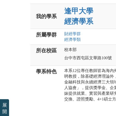
逢甲大學
我的學系
經濟學系
財經
學群
所屬學群
經濟
學類
校本部
所在校區
台中市西屯區文華路100號
本系12位專任教師皆為海內
學系特色
聘教授，除基礎經濟理論外
金融科技與永續經濟三大領
人協會」，提供獎學金、企
妹提供就業、實習與產業研
交換、證照獎勵、4+1碩士
展
開