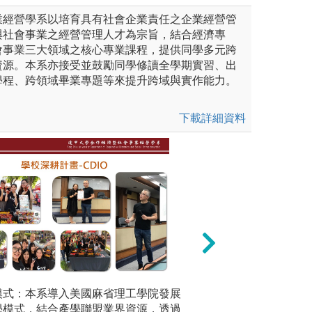
業經營學系以培育具有社會企業責任之企業經營管
與社會事業之經營管理人才為宗旨，結合經濟專
會事業三大領域之核心專業課程，提供同學多元跨
資源。本系亦接受並鼓勵同學修讀全學期實習、出
學程、跨領域畢業專題等來提升跨域與實作能力。
下載詳細資料
學模式：本系導入美國麻省理工學院發展
3.數量分析：收
專題報告製
規則得具體結論
教學模式，結合產學聯盟業界資源，透過
體跑出結果，分析
導向教學