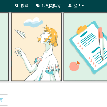
搜尋
常見問與答
登入
質