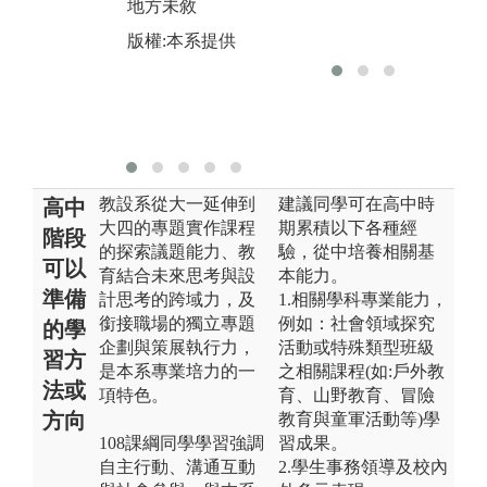
地方未敘
施
I
版權:本系提供
圖
習
版
教設系從大一延伸到
建議同學可在高中時
高中
大四的專題實作課程
期累積以下各種經
階段
的探索議題能力、教
驗，從中培養相關基
可以
育結合未來思考與設
本能力。
準備
計思考的跨域力，及
1.相關學科專業能力，
銜接職場的獨立專題
例如：社會領域探究
的學
企劃與策展執行力，
活動或特殊類型班級
習方
是本系專業培力的一
之相關課程(如:戶外教
法或
項特色。
育、山野教育、冒險
方向
教育與童軍活動等)學
108課綱同學學習強調
習成果。
自主行動、溝通互動
2.學生事務領導及校內