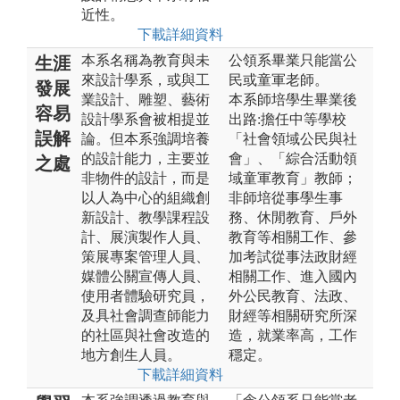
近性。
下載詳細資料
本系名稱為教育與未
公領系畢業只能當公
生涯
來設計學系，或與工
民或童軍老師。
發展
業設計、雕塑、藝術
本系師培學生畢業後
容易
設計學系會被相提並
出路:擔任中等學校
誤解
論。但本系強調培養
「社會領域公民與社
的設計能力，主要並
會」、「綜合活動領
之處
非物件的設計，而是
域童軍教育」教師；
以人為中心的組織創
非師培從事學生事
新設計、教學課程設
務、休閒教育、戶外
計、展演製作人員、
教育等相關工作、參
策展專案管理人員、
加考試從事法政財經
媒體公關宣傳人員、
相關工作、進入國內
使用者體驗研究員，
外公民教育、法政、
及具社會調查師能力
財經等相關研究所深
的社區與社會改造的
造，就業率高，工作
地方創生人員。
穩定。
下載詳細資料