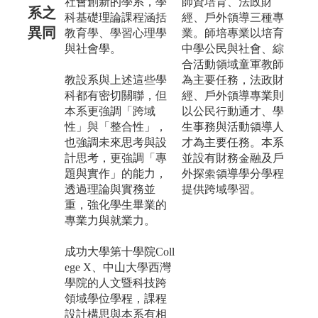
社會創新的學系，學
師資培育、法政財
系之
科基礎理論課程涵括
經、戶外領導三種專
異同
教育學、學習心理學
業。師培專業以培育
與社會學。
中學公民與社會、綜
合活動領域童軍教師
教設系與上述這些學
為主要任務，法政財
科都有密切關聯，但
經、戶外領導專業則
本系更強調「跨域
以公民行動通才、學
性」與「整合性」，
生事務與活動領導人
也強調未來思考與設
才為主要任務。本系
計思考，更強調「專
並設有財務金融及戶
題與實作」的能力，
外探索領導學分學程
透過理論與實務並
提供跨域學習。
重，強化學生畢業的
專業力與就業力。
成功大學第十學院Coll
ege X、中山大學西灣
學院的人文暨科技跨
領域學位學程，課程
設計構思與本系有相