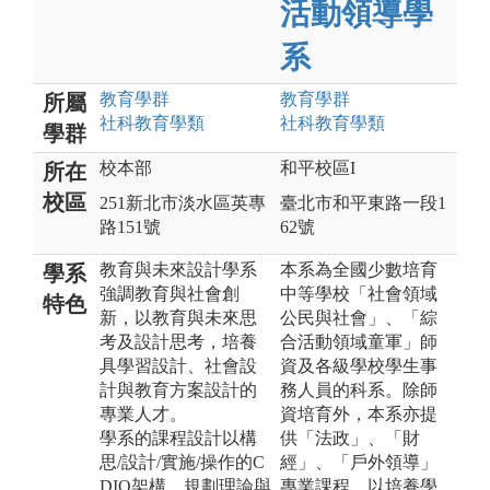
活動領導學
系
教育
學群
教育
學群
所屬
社科教育
學類
社科教育
學類
學群
校本部
和平校區I
所在
校區
251新北市淡水區英專
臺北市和平東路一段1
路151號
62號
教育與未來設計學系
本系為全國少數培育
學系
強調教育與社會創
中等學校「社會領域
特色
新，以教育與未來思
公民與社會」、「綜
考及設計思考，培養
合活動領域童軍」師
具學習設計、社會設
資及各級學校學生事
計與教育方案設計的
務人員的科系。除師
專業人才。
資培育外，本系亦提
學系的課程設計以構
供「法政」、「財
思/設計/實施/操作的C
經」、「戶外領導」
DIO架構，規劃理論與
專業課程，以培養學