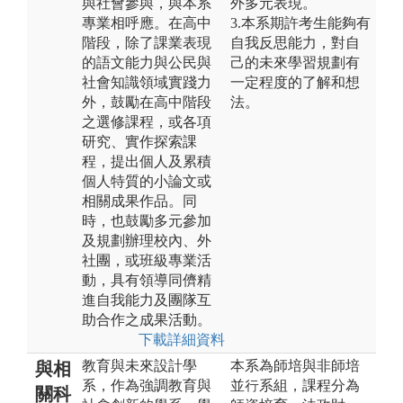
與社會參與，與本系
外多元表現。
專業相呼應。在高中
3.本系期許考生能夠有
階段，除了課業表現
自我反思能力，對自
的語文能力與公民與
己的未來學習規劃有
社會知識領域實踐力
一定程度的了解和想
外，鼓勵在高中階段
法。
之選修課程，或各項
研究、實作探索課
程，提出個人及累積
個人特質的小論文或
相關成果作品。同
時，也鼓勵多元參加
及規劃辦理校內、外
社團，或班級專業活
動，具有領導同儕精
進自我能力及團隊互
助合作之成果活動。
下載詳細資料
教育與未來設計學
本系為師培與非師培
與相
系，作為強調教育與
並行系組，課程分為
關科