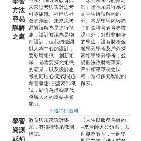
本系強調透過教育與
「念公領系只能當老
學習
未來思考與設計思考
師」是本系最容易被
方法
引導組織、社區與社
高中生所誤解的部
容易
會的創新。未來思考
分。本系學習內容除
誤解
易被誤解為是進行預
了師資培育教育專業
測，設計被認為是物
課程外，針對非師培
之處
件設計，但我們強調
的學生，設有財務金
以人為中心的設計，
融學分學程及戶外探
要影響組織、創新組
索領導學分學程，並
織，都需要探究組織
規劃法政財經專業、
的願景，以及設計思
戶外領導專長之課
考的同理心/定義問題/
程，進行多元智能的
創意發想/原型製作/測
探索。
試，結合為培養當代
跨域人才的重要專業
能力。
下載詳細資料
教育與未來設計學
【人生以服務為目的 !
學習
系，有獨特學系識別
─來台師大公領系，以
資源
標誌。
世界為教室，一起學
或補
習民主的「僕人式領