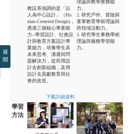
理論與教學實務能
教設系強調的是「以
力。
人為中心設計」（Hu
2. 研究戶外、冒險與
man-Centered Design)，
童軍教育學術理論與
透過三個核心專業能
跨領域活動力。
力--學習設計、社會設
3. 研究學生事務學術
計與教育方案設計專
理論與服務學習能
業能力，培養學生具
力。
展
未來思考、溝通與問
開
題解決力，從而用設
計去創新組織，及用
設計去貢獻教育與社
會的改造。
下載詳細資料
學習
方法