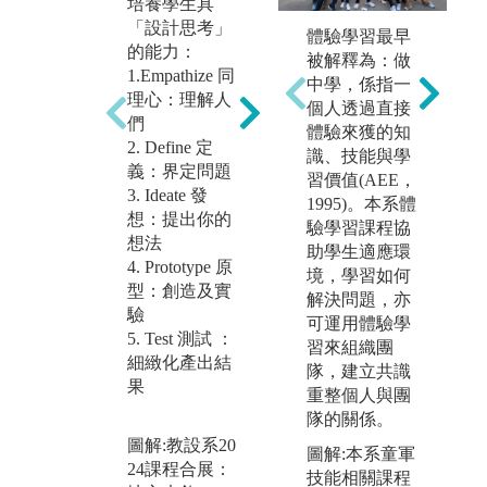
培養學生具
培養學生具
透
「設計思考」
體驗學習最早
「未來思考」
程
的能力：
被解釋為：做
的能力：未來
課
1.Empathize 同
中學，係指一
思考是嘗試創
「
理心：理解人
個人透過直接
造新的、多樣
計
們
體驗來獲的知
化的未來想
設
2. Define 定
識、技能與學
像，有遠見式
育
義：界定問題
習價值(AEE，
地去探索可能
三
3. Ideate 發
1995)。本系體
會發生的未來
程
想：提出你的
驗學習課程協
情節的方法
程
想法
助學生適應環
礎
4. Prototype 原
境，學習如何
訓
型：創造及實
解決問題，亦
步
驗
可運用體驗學
合
5. Test 測試 ：
圖解:教設系的
習來組織團
析
細緻化產出結
產學研究機構
隊，建立共識
社
果
合作運用未來
重整個人與團
力
思考
隊的關係。
配
圖解:教設系20
版權:本系提供
讓
圖解:本系童軍
24課程合展：
思
技能相關課程