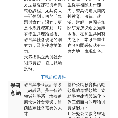
方法基礎課程與專業
生從事相關工作能
核心課程。尤其從大
力，並具備進入國內
一延伸到大四的「專
外教育、法律、政
題與實作」課程，更
治、財經、休閒等相
是本系課程亮點。培
關研究所深造之知識
養學生具理論涵養、
素養。在師生共同努
教育與社會現場的洞
力之下，本系畢業生
察力，及實作專業能
在各相關崗位佔有一
力。
席之地，表現出色。
大四提供企業與社會
組織實習，協助職場
接軌。
下載詳細資料
教育與未來設計學系
基於公民教育與活動
學科
（教設系）是一個跨
領導的專業領域，協
意涵
領域的學系，培養適
助學生建構與深化下
應快速社會變邊，當
列三個面向的理論與
前國家社會需要的人
實務能力：
才。
1. 研究公民教育學術