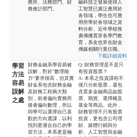
務所、法務部門、財
融科技之發展使得人
務會計部門。
工智慧已廣泛應用於
各領域，學生也可應
用所學於各領域之資
料分析。近年學校推
廣傳播貫穿各學門教
育，系友也常在財金
傳媒相關行業任職。
下載詳細資料
財務金融系學容易被
Q: 財務管理是不是只
學習
誤解，對於"數理能
有投資股票？
方法
力"要求很高，但其實
A: 本系之投資課程不
容易
財金系包含財務金融
僅只分析股票，還包
誤解
及財務工程兩大類
含眾多金融商品如股
別，前者偏向實務而
票、期貨、選擇權及
之處
後者偏向數理，所以
基金等商品。此外，
同學可以選擇自己喜
財務管理不只有股票
歡的方向選課，以利
投資，更包含公司理
找到更適合自己的學
財、媒體行銷與分
習方法，本系更是極
析、人工智慧與金融