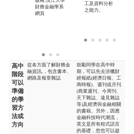
版權:淡江大學
師
工及資料分析
財務金融學系
圖解:模擬交易
之能力。
版
網頁
競賽獲獎同學
財
合影
拍
版權:淡江大學
財務金融學系
拍攝
從各方面了解財務金
鼓勵同學在高中時
高中
融資訊,，包含書本、
期，可以先去涉獵財
階段
網路及報章雜誌
經報紙(經濟日報、工
可以
商時報)、週刊或月刊
準備
(商業週刊、今周刊、
天下雜誌、遠見雜誌
的學
等)及經濟與金融相關
習方
的書籍。另外，因應
法或
金融科技時代潮流，
方向
英文是所有程式語言
的基礎，您也可以趁