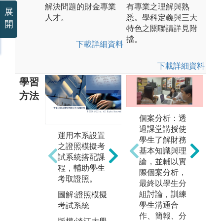
解決問題的財金專業
有專業之理解與熟
展
人才。
悉。學科定義與三大
開
特色之關聯請詳見附
擋。
下載詳細資料
下載詳細資料
學習
方法
個案分析：透
過課堂講授使
運用本系設置
學生了解財務
於課堂中操作
開
之證照模擬考
基本知識與理
模擬交易平
融
試系統搭配課
論，並輔以實
台，落實金融
職
程，輔助學生
際個案分析，
交易實務運
實
考取證照。
最終以學生分
作，並舉辦相
業
組討論，訓練
圖解:證照模擬
關競賽，幫助
力
學生溝通合
考試系統
學生學以致
圖
作、簡報、分
用。