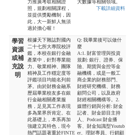
力推廣考取相關證
大數據等相關領域。
照，規劃相關課程，
下載詳細資料
並提供獎勵機制，因
此，大一新鮮人無須
過於擔心喔！
根據天下雜誌對國內
Q: 我畢業後可以做什
學習
二十七所大專院校評
麼
資源
鑑，本校在銀行金融
A:1. 財富管理與投資
或補
產業中，針對專業能
規劃: 銀行、證券、保
充說
力、敬業精神、團隊
險、期貨與金控等金
精神及工作穩定度等
融機構，或是一般工
明
評鑑項目均能名列前
商企業的財務部門、
茅。由於財務金融系
財經研究機構、財務
歷屆畢業校友多在銀
顧問公司，以及政府
行金融相關產業服
財經相關機構等。2.
務，足見其工作表現
媒體行銷與分析: 財金
多為業界所肯定。在
記者、財金節目主持
此基礎上，本系再加
人、Podcast 財金播
強建立其特色，現今
客、財金知識型Youtub
熱門話題著重於FINTE
er、理財專員、行銷顧