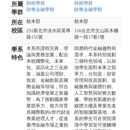
財經
學群
財經
學群
所屬
財務金融
學類
財務金融
學類
學群
校本部
校本部
所在
校區
251新北市淡水區英專
116台北市文山區木柵
路151號
路一段17巷1號
本系所課程完善，理
因應時代金融趨勢與
學系
論與實務並重，配合
需求，本系特別規劃
特色
本校國際化、未來
三個特色領域，以加
化、資訊化之三化政
強學生面對未來之競
策，涵蓋公司理財、
爭力，分別是：財富
投資、金融創新及國
管理與投資規劃、金
際金融等領域，符合
融服務與媒體行銷、
知識經濟發展之新趨
人工智慧與財務大數
勢，為了推動國家專
據。學校有新建的全
業競爭力，致力培育
媒體大樓及專業先進
具國際觀的e世代財金
的智能攝製基地，本
專業經理人才，促進
系的學生可在管院環
臺灣金融市場之蓬勃
境中學習並可接觸傳