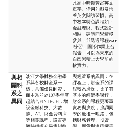
此高中時期豐富英文
單字、活用句型及培
養英文閱讀習慣。高
中校本特色課程如：
金融理財、程式設計
相關，建議同學積極
參與，並透過課程exce
l練習、團隊作業上台
報告，可以為未來的
自己累積上大學前的
軟實力。
淡江大學財務金融學
與經濟系的異同：在
與相
系與各校財金系一
課程上，財金系的課
關科
樣，具備優良師資，
程較為廣泛，除了有
系之
而本系並於107學年度
基本的經濟學課程，
異同
起結合FINTECH，增
財金系的課程更著重
設金融科技、大數
實務與廣度，強調同
據、AI、財金資料庫
學的最後一哩路，包
等相關課程，設置專
括財務管理、投資
屬時模擬交易電腦教
學、期貨與選擇權等