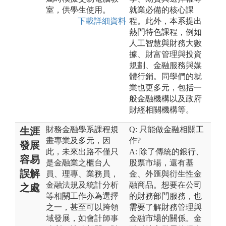
室，供學生使用。
就業必備的核心課
下載詳細資料
程。此外，本系提出
熱門特色課程，例如
人工智慧與財務大數
據、財富管理與投資
規劃、金融服務與媒
體行銷。同學們的就
業也更多元，包括一
般金融機構以及政府
財經相關機構等。
財務金融學系課程規
Q: 只能做金融相關工
生涯
畫專業及多元，因
作?
發展
此，未來出路不僅只
A: 除了傳統的銀行、
容易
是金融業之櫃台人
股票市場，還有基
誤解
員、理專、業務員，
金、外匯與衍生性金
金融法規及統計分析
融商品。想要在公司
之處
等相關工作亦為選擇
的財務部門服務，也
之一，甚至可以跨領
需要了解財務管理與
域發展，如會計師事
金融市場的關係。金