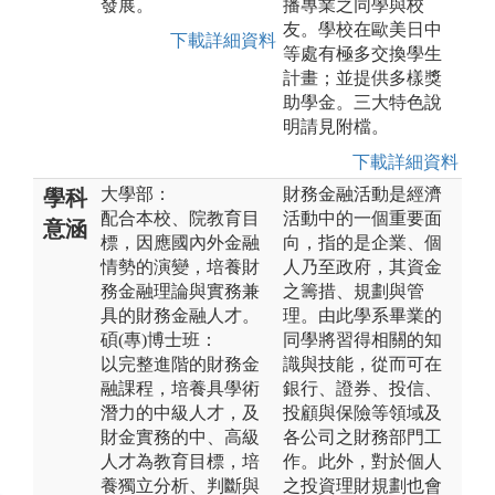
發展。
播專業之同學與校
友。學校在歐美日中
下載詳細資料
等處有極多交換學生
計畫；並提供多樣獎
助學金。三大特色說
明請見附檔。
下載詳細資料
大學部：
財務金融活動是經濟
學科
配合本校、院教育目
活動中的一個重要面
意涵
標，因應國內外金融
向，指的是企業、個
情勢的演變，培養財
人乃至政府，其資金
務金融理論與實務兼
之籌措、規劃與管
具的財務金融人才。
理。由此學系畢業的
碩(專)博士班：
同學將習得相關的知
以完整進階的財務金
識與技能，從而可在
融課程，培養具學術
銀行、證券、投信、
潛力的中級人才，及
投顧與保險等領域及
財金實務的中、高級
各公司之財務部門工
人才為教育目標，培
作。此外，對於個人
養獨立分析、判斷與
之投資理財規劃也會