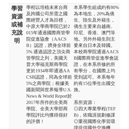
學程以培植未來台商
本系學生組成約有80%
學習
及跨國公司所需之國
為本地生，20%為僑
資源
際經營人才為目標，
生、陸生及外籍生，
或補
中原大學商學院已於2
僑生主要來自越南、
充說
015年通過國際商管學
印尼、香港、澳門等
院促進協會（AACS
地。另外外籍生則主
明
B）認證，躋身全球前
要來自日本及韓國。
5% 通過認證之頂尖商
本校商學院通過AACS
管學院之列，美國天
B國際商管促進學會認
普大學福克斯商學院
證，在本系所修的所
更於1934年即通過AA
有學分，在國際上均
CSB認證，同為全球前
受到認可。本系每年
5%之商學院；根據美
約有15位學生出國交
國新聞與世界報導U.S.
換。
News & World Report於
2017年所作的全美商
系所資源：
學院、全美大學部商
◎四大專業學程(TEF
學院評比均獲得很好
B)，依職涯規劃修課
的評價！
◎重視國際化學習環
境提供國外交換機