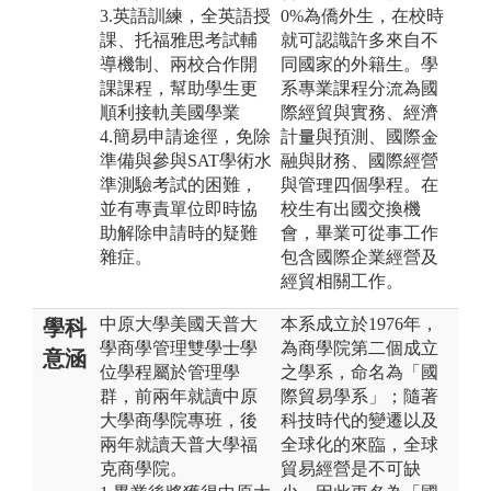
3.英語訓練，全英語授
0%為僑外生，在校時
課、托福雅思考試輔
就可認識許多來自不
導機制、兩校合作開
同國家的外籍生。學
課課程，幫助學生更
系專業課程分流為國
順利接軌美國學業
際經貿與實務、經濟
4.簡易申請途徑，免除
計量與預測、國際金
準備與參與SAT學術水
融與財務、國際經營
準測驗考試的困難，
與管理四個學程。在
並有專責單位即時協
校生有出國交換機
助解除申請時的疑難
會，畢業可從事工作
雜症。
包含國際企業經營及
經貿相關工作。
中原大學美國天普大
本系成立於1976年，
學科
學商學管理雙學士學
為商學院第二個成立
意涵
位學程屬於管理學
之學系，命名為「國
群，前兩年就讀中原
際貿易學系」；隨著
大學商學院專班，後
科技時代的變遷以及
兩年就讀天普大學福
全球化的來臨，全球
克商學院。
貿易經營是不可缺