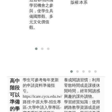
其
創新、迎向創
版權:本系
學習機會之參
總
業」之發展理
與，使學生具
劃
念，藉由本專
備國際觀、多
判
班項目模式交
元文化價值
通
流兩校之創業
觀。
與
教育，延續本
力
校之創業精
神。
學生可參考每年更新
養成閱讀習慣：利用
高中
的申請資料準備指
零散時間或是課後休
階段
引。
閒時間，經常閱讀感
可以
https://icare.cycu.edu.tw/
興趣的課外讀物。
準備
路徑:中原大學-招生專
學習經貿知識：使用
區-大學申請入學專區-
網路教學資源或是經
的學