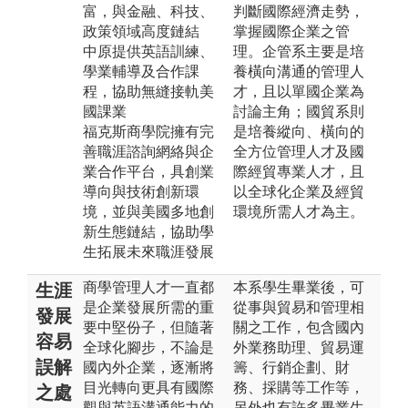
富，與金融、科技、
判斷國際經濟走勢，
政策領域高度鏈結
掌握國際企業之管
中原提供英語訓練、
理。企管系主要是培
學業輔導及合作課
養橫向溝通的管理人
程，協助無縫接軌美
才，且以單國企業為
國課業
討論主角；國貿系則
福克斯商學院擁有完
是培養縱向、橫向的
善職涯諮詢網絡與企
全方位管理人才及國
業合作平台，具創業
際經貿專業人才，且
導向與技術創新環
以全球化企業及經貿
境，並與美國多地創
環境所需人才為主。
新生態鏈結，協助學
生拓展未來職涯發展
商學管理人才一直都
本系學生畢業後，可
生涯
是企業發展所需的重
從事與貿易和管理相
發展
要中堅份子，但隨著
關之工作，包含國內
容易
全球化腳步，不論是
外業務助理、貿易運
誤解
國內外企業，逐漸將
籌、行銷企劃、財
目光轉向更具有國際
務、採購等工作等，
之處
觀與英語溝通能力的
另外也有許多畢業生