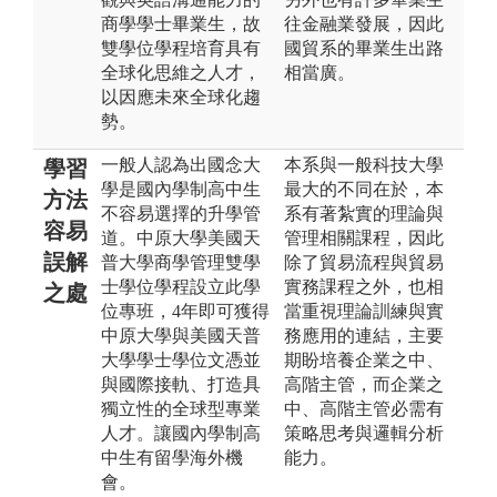
商學學士畢業生，故
往金融業發展，因此
雙學位學程培育具有
國貿系的畢業生出路
全球化思維之人才，
相當廣。
以因應未來全球化趨
勢。
一般人認為出國念大
本系與一般科技大學
學習
學是國內學制高中生
最大的不同在於，本
方法
不容易選擇的升學管
系有著紮實的理論與
容易
道。中原大學美國天
管理相關課程，因此
誤解
普大學商學管理雙學
除了貿易流程與貿易
士學位學程設立此學
實務課程之外，也相
之處
位專班，4年即可獲得
當重視理論訓練與實
中原大學與美國天普
務應用的連結，主要
大學學士學位文憑並
期盼培養企業之中、
與國際接軌、打造具
高階主管，而企業之
獨立性的全球型專業
中、高階主管必需有
人才。讓國內學制高
策略思考與邏輯分析
中生有留學海外機
能力。
會。