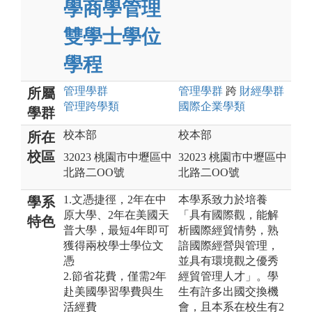
學商學管理
雙學士學位
學程
管理
學群
管理
學群
跨
財經
學群
所屬
管理跨學類
國際企業
學類
學群
校本部
校本部
所在
校區
32023 桃園市中壢區中
32023 桃園市中壢區中
北路二OO號
北路二OO號
1.文憑捷徑，2年在中
本學系致力於培養
學系
原大學、2年在美國天
「具有國際觀，能解
特色
普大學，最短4年即可
析國際經貿情勢，熟
獲得兩校學士學位文
諳國際經營與管理，
憑
並具有環境觀之優秀
2.節省花費，僅需2年
經貿管理人才」。學
赴美國學習學費與生
生有許多出國交換機
活經費
會，且本系在校生有2