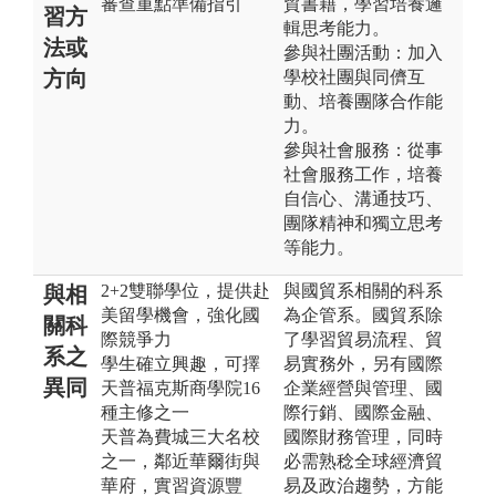
審查重點準備指引
貿書籍，學習培養邏
習方
輯思考能力。
法或
參與社團活動：加入
方向
學校社團與同儕互
動、培養團隊合作能
力。
參與社會服務：從事
社會服務工作，培養
自信心、溝通技巧、
團隊精神和獨立思考
等能力。
2+2雙聯學位，提供赴
與國貿系相關的科系
與相
美留學機會，強化國
為企管系。國貿系除
關科
際競爭力
了學習貿易流程、貿
系之
學生確立興趣，可擇
易實務外，另有國際
異同
天普福克斯商學院16
企業經營與管理、國
種主修之一
際行銷、國際金融、
天普為費城三大名校
國際財務管理，同時
之一，鄰近華爾街與
必需熟稔全球經濟貿
華府，實習資源豐
易及政治趨勢，方能