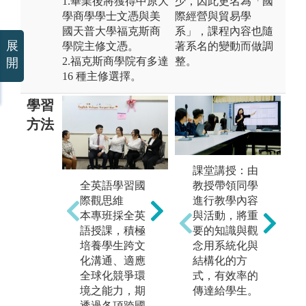
1.畢業後將獲得中原大
少，因此更名為「國
學商學學士文憑與美
際經營與貿易學
國天普大學福克斯商
系」，課程內容也隨
展
學院主修文憑。
著系名的變動而做調
2.福克斯商學院有多達
整。
開
16 種主修選擇。
學習
方法
課堂講授：由
全英語學習國
教授帶領同學
批
創新與創業能
際觀思維
進行教學內容
學
力
本專班採全英
與活動，將重
商
學程積極推動
語授課，積極
要的知識與觀
領
三創（即創
培養學生跨文
念用系統化與
程
意、創新和創
化溝通、適應
結構化的方
更
業）教育及極
全球化競爭環
式，有效率的
識
力營造之「活
境之能力，期
傳達給學生。
之
用創意、激發
透過各項跨國