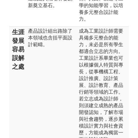
新奠立基石。
學的知能學習，以培
養多元整合設計能
力。
產品設計組出路除了
成為工業設計師需要
生涯
本領域也含括平面設
具備多元整合的能
發展
計範疇。
力，未必是所有學生
容易
都適合立志的方向。
誤解
工業設計系畢業也可
以根據個人特質與專
之處
長，從事機構工程、
設計推廣、設計策
展、設計教育、產品
行銷等領域的工作。
若立志成為設計師，
則須建立成熟的產品
開發認知，了解市場
與社會趨勢，逐步累
積設計實力與社會資
歷，方能成為獨當一