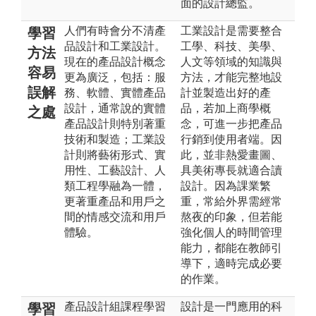
面的設計總監。
人們有時會分不清產
工業設計是需要整合
學習
品設計和工業設計。
工學、科技、美學、
方法
現在的產品設計概念
人文等領域的知識與
容易
更為廣泛，包括：服
方法，才能完整地設
誤解
務、軟體、實體產品
計並製造出好的產
設計，通常說的實體
品，若加上商學概
之處
產品設計則特別著重
念，可進一步把產品
技術和製造；工業設
行銷到使用者端。因
計則將藝術形式、實
此，並非熱愛畫圖、
用性、工藝設計、人
具美術專長就適合讀
類工程學融為一體，
設計。因為課業繁
更著重產品和用戶之
重，常給外界需經常
間的情感交流和用戶
熬夜的印象，但若能
體驗。
強化個人的時間管理
能力，都能在教師引
導下，適時完成必要
的作業。
產品設計組課程學習
設計是一門應用的科
學習