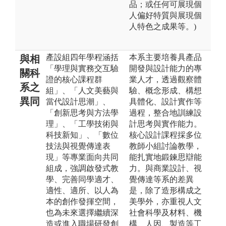
品；或任何可展現個
人偏好特質與展現個
人特色之成果等。)
產設組四年學程涵括
本系主要培養具產品
與相
「學理與實務交互驗
開發與設計能力的專
關科
證的核心課程群
業人才，透過觀察體
系之
組」、「人文美藝與
驗、概念形成、構想
異同
當代設計思潮」、
具體化、設計實作等
「創新思考與方法學
過程，整合地訓練設
理」、「工學技術與
計思考與實作能力。
科技新知」、「數位
核心設計課程採多位
技法與視覺傳達表
教師小組討論教學，
現」等專業面向共同
能扎實地鍛鍊思辯能
組成，強調啟發式教
力。與商業設計、視
學、完善同學適才、
覺傳達等系的差異
適性、適所、以人為
是，除了造形構成之
本的創作發揮空間，
美學外，亦重視人文
也為未來選擇繼續深
社會科學及材料、機
造或進入職場研發創
構、人因、製造等工