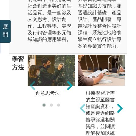
社會創造更美好的生
基礎知識與技能，並
活品質。是一個涉及
透過設計基礎、產品
人文思考、設計創
設計、產品開發、專
作、工程科學、美學
題設計等整合性設計
展
及行銷管理等多元領
課程，系統性地培養
開
域知識的應用學科。
學生獨立執行設計專
案的專業實作能力。
學習
方法
設
根據學習所需
創意思考法
表現技法
的主題至圖書
館查詢資料，
或是透過網路
搜尋篩選相關
資訊，並閱讀
理解後加以統