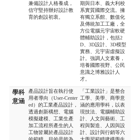
兼備設計人格養成，
期與日本、義大利校
信守堅持辦好設計教
系實質國際交流。擁
育的創設初衷。
有獨立系館、數值化
及傳統加工工廠，全
方位電腦元宇宙軟硬
體輔助設計，包括2
D、3D設計、3D模型
實務、元宇宙虛擬設
計。強調人文素養，
培養國際視野、公民
意識之博雅設計人
才。
產品設計旨在執行使
「工業設計」是整合
學科
用者導向（User-Center
工學、美學、商學意
意涵
ed）的工業產品設計，
涵的應用學科，以表
透過創新構想、電腦
現技法、電腦輔助設
模擬建模、工業生產
計、人文與藝術、工
加工流程所產生的人
程與製造、人因與設
工物皆屬於產品設計
計、設計與行銷等六
的範疇，目的是能為
大學習範疇建構學生