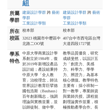
組
建築設計
學群
跨
藝術
建築設計
學群
跨
藝術
所屬
學群
學群
學群
工業設計
學類
工業設計
學類
校本部
校本部
所在
校區
32023 桃園市中壢區中
407台中市西屯區台灣
北路二OO號
大道四段1727號
中原大學商業設計學
教學品質優良，研究
學系
系創立於1984年，復
成績斐然，以設計五
特色
於2019年新增設產品
力「創意力、美感
設計組；產設組秉持
力、科學力、學學
中原大學「全人教
力、辨證力」為基本
育」治校理念，師法
核心價值。教學特色
世界設計教育巨擘德
主要有：採小班制一
國包浩斯（Bauhaus）
對一教學，專業師資
百年創新職志，強調
與業師共授。課程規
理論與實務並重，並
劃理論實作並重，積
以師徒制、做中學、
極推動產學合作。長