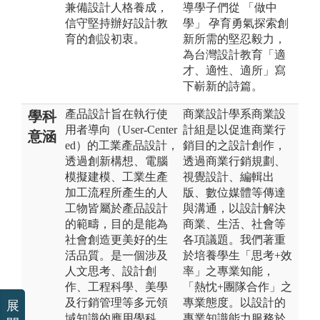
兼備設計人格養成，
導學子們從 「做中
信守堅持辦好設計教
學」 孕育勇氣探索創
育的創設初衷。
新所需的堅忍毅力，
為台灣設計教育「適
才、適性、適所」寫
下嶄新的詩篇。
產品設計旨在執行使
商業設計學系商業設
學科
用者導向（User-Center
計組是以促進商業行
意涵
ed）的工業產品設計，
銷目的之設計創作，
透過創新構想、電腦
透過商業行銷規劃、
模擬建模、工業生產
視覺設計、編輯出
加工流程所產生的人
版、數位媒體等傳達
工物皆屬於產品設計
與溝通，以設計解決
的範疇，目的是能為
商業、生活、社會等
社會創造更美好的生
各項議題。我們著重
活品質。是一個涉及
於培養學生「思考+效
人文思考、設計創
率」之專業知能，
作、工程科學、美學
「熱忱+團隊合作」之
及行銷管理等多元領
專業態度。以設計的
展
域知識的應用學科。
專業知識能力服務於