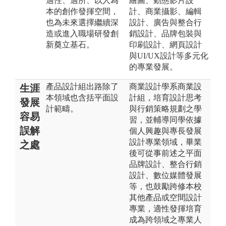
適性、適所、以人為
繪圖、動態影片設
本的創作發揮空間，
計、商業攝影、編輯
也為未來選擇繼續深
設計、廣告與整合行
造或進入職場研發創
銷設計、品牌包裝與
新奠立基石。
印刷設計、網頁設計
與UI/UX設計等多元化
的專業發展。
產品設計組出路除了
商業設計學系商業設
生涯
本領域也含括平面設
計組，培育設計思考
發展
計範疇。
與行銷策略規劃之學
容易
習，並輔導同學依據
誤解
個人興趣與專長發展
設計專業領域，畢業
之處
後可從事前述之平面
品牌設計、整合行銷
設計、數位媒體發展
等，也鼓勵跨修本校
其他產品或空間設計
專業，適性發揮培育
成為跨領域之專業人