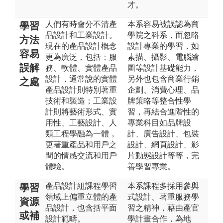
才。
人們有時會分不清產
本系容易被誤認為商
學習
品設計和工業設計。
學院之科系，而忽略
方法
現在的產品設計概念
設計專業的學習，如
容易
更為廣泛，包括：服
素描、攝影、電腦繪
誤解
務、軟體、實體產品
圖等設計基礎能力，
設計，通常說的實體
另外也包含商業行銷
之處
產品設計則特別著重
企劃、消費心理、品
技術和製造；工業設
牌策略等整合性學
計則將藝術形式、實
習，再結合進階性的
用性、工藝設計、人
專業科目如品牌設
類工程學融為一體，
計、廣告設計、包裝
更著重產品和用戶之
設計、網頁設計、影
間的情感交流和用戶
片動態設計等等，完
體驗。
善學習專業。
產品設計組課程學習
本系課程多採用參與
學習
領域上偏重立體的產
式設計、著重服務學
資源
品設計，也含括平面
習之精神，藉由產官
或補
設計範疇。
學計畫合作，為地