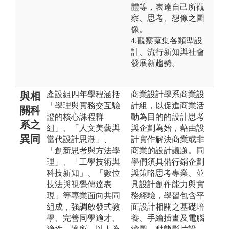
體等，表達自己所觀
察、思考、想像之圖
像。
4.觀察蒐集各類型設
計、流行新知與社會
發展新趨勢。
產設組四年學程涵括
商業設計學系商業設
與相
「學理與實務交互驗
計組，以促進商業活
關科
證的核心課程群
動為目的的設計思考
系之
組」、「人文美藝與
與企劃為始，藉由設
異同
當代設計思潮」、
計實作解決商業或非
「創新思考與方法學
商業的設計議題。同
理」、「工學技術與
學們須具備行銷企劃
科技新知」、「數位
與策略思考專業、並
技法與視覺傳達表
具設計創作能力與實
現」等專業面向共同
務經驗，學習包含平
組成，強調啟發式教
面設計相關之基礎培
學、完善同學適才、
養、手繪插畫及電腦