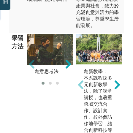
開
產業與社會，致力於
充滿創意與活力的學
習環境，尊重學生潛
能發展。
學習
方法
設
創新教學：
創意思考法
表現技法
本系課程採多
元創新教學
法，除了課堂
講授，也著重
跨域交流合
作、設計實
作、校外參訪
移地學習，結
合創新科技等