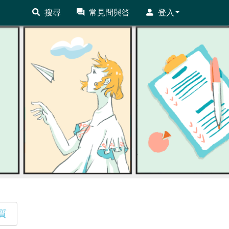
搜尋
常見問與答
登入
質