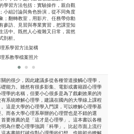
三專題研究、大四學士論文）
「問題導向式教學
的學習方法包括：實驗操作，親自觀
與分享; D
中學、學中做」，提升學習動
探索課程與實驗中
；小組討論與角色扮演，從不同角度
、獨立思考、團隊合作與主動
技術設計既定議題
圖解:高醫
象；翻轉教室，用影片、任務帶你動
有基礎學科原理之
版權:高醫
有參訪、見習與專業實習，把課堂知
生活中。既然人心複雜又日常，當然
式剖析。
心理系學習方法架構
心理系教學檔案照片
有關的很少，因此建議多從各種管道接觸心理學，
基礎能力。雖然有很多影集、電影或書籍跟心理學
心理學的名稱，但要小心很多是為了戲劇效果的誇
較有系統瞭解心理學，建議在國內的大學線上課程
」。這是大學的心理學入門課，可以瞭解心理學基
要。而各大學心理系舉辦的心理營也是不錯的選
，首要推薦的是「這才是心理學」。這本書以各種
說明為什麼心理學強調「科學」。比起市面上流行
，這本書能打破你對心理學的幻想，也能初步瞭解