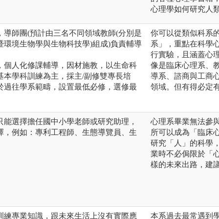
心理學如何研究人
導師團(預計由三名不同領域教師(分別是
你可以從類似科系
環境生物學與生物科技學)組成)負責輔導
系」，重點在科學
。
行實驗，且涵蓋心
，個人化修課輔導，因材施教，以生命科
像是臨床心理系、
基本學科訓練為主，採主/副修雙專長培
導系、諮商與工商
於過往學系範疇，設置最低必修，選修最
領域。但有得必定
只能選擇擔任國中小學老師或研究助理，
心理系畢業無法參
擇，例如：專利工程師、生態導覽員、生
所可以成為「臨床
研究「人」的科學
業時不必侷限於「
樣的未來出路，建
訓練專業知識，跟未來生活上沒有實際應
本系過去最常遇到學