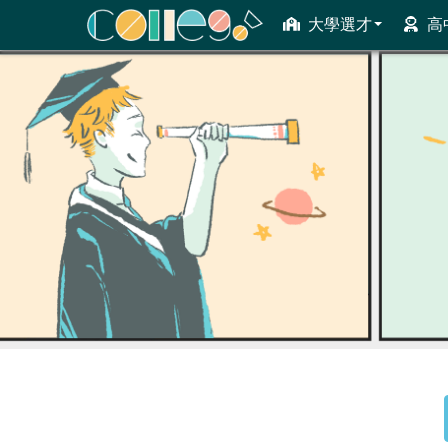
大學選才
高
ColleGo! 大學選才與高中育才輔助系統