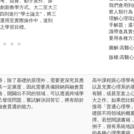
考、競賽、動手實作、探
實作課程（大二大
我們會用到
創新教學方式。大二至大三
設計，讓學生「做
察人類行為
四則進行”學士論文”，將三
機，培養解決問題
理解心理現
運用至實際操作中，達到
學習等能力。
手解題；還
之學習目標。
識帶進真實
要用各種方
圖解:高醫
版權:高醫
時，除了基礎的原理外，需要更深究其應
高中課程跟心理學
具一定廣度，因此需要具備歸納與融會貫
以及充實心理系的
驗，開闢出不同的領域，可以透過跨域學
有關，或甚至套上
己發現問題，嘗試解決回答它，將有助於
大之作。如果想比
融會貫通的能力。
搜尋「普通心理學
礎跟不同領域的概
擇。若想閱讀書籍
例子，很有系統地
的各種心理學書籍