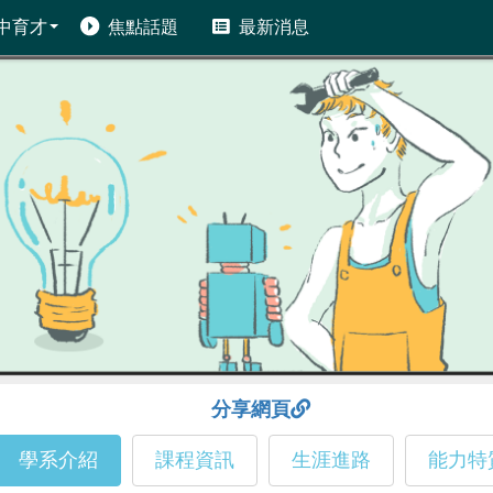
中育才
焦點話題
最新消息
分享網頁
學系介紹
課程資訊
生涯進路
能力特