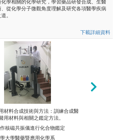
藥化學相關的化學研究，學習藥品研發合成、生醫
術、從化學分子微觀角度理解及研究各項醫學疾病
之道。
下載詳細資料
際操作，學習生物學常用的技
用材料合成技術與方法：訓練合成醫
專題討論與報告：
食品安全
的觀念，以加強學習效果。同
醫用材料與相關之鑑定方法。
理分析及應用，並
術，抓出
寫，學習科學研究的方法與概
頭
操作核磁共振儀進行化合物鑑定
圖解:學
圖解:本學系專題
醫學大學醫藥暨應用化學系
版權:高