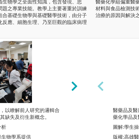
指生物學之全面性知識，包含發現、思
醫藥化學組偏重醫
問題之專業技能。教學上主要著重於訓練
材料與食品檢測技
結合基礎生物學與基礎醫學技術，由分子
治療的原因與解決
化反應、細胞生理、乃至巨觀的臨床病理
，以瞭解前人研究的邏輯合
實驗操作：藉由實
醫藥品及醫
其缺失及衍生新概念。
術，並印證生物學
藥化學品及
時由實驗報告的撰
分析
圖解:學生
念。
境生物學系提供
版權:高雄