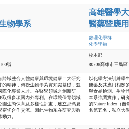
高雄醫學大
生物學系
醫藥暨應用
數理化
學群
化學
學類
校本部
100號
80708高雄市三民區
有跨域整合人體健康與環境健康二大研究
以化學方法訓練學
才的精神，傳授生物學紮實知識基礎，並
醫藥及其應用相關
國際化專業人才。在醫學領域之創新研
與食品檢測、生物
並取得多項國內外專利。在環境保育領域
本系強調實作，研究
公園生態保育及多樣性計畫，建立那瑪夏
的Nature In
學密切合作交流。因此生物系在研究與教
名第五名，私立大
移動力。