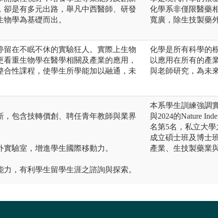
，卻是有多元出路，舉凡中西醫師、研發
化學系非僅限醫藥
生物學為基礎而出。
寬廣，除生技製藥
停留在不眠不休的實驗狂人。實際上生物
化學是所有科學的
更看重生物學在醫學相關及產業的應用，
以應用在所有的產
整合性課程，使學生所學能加以融通，未
與老師研究，為未
本系學生訓練強調實
新，包含技轉價創、聘任青年教師與業界
與2024的Natur
名第5名，私立大學
成立碩士班及博士班
外實驗室，增進學生國際移動力。
產業、生技製藥業
能力，有利學生留學生涯之諮詢與探索。