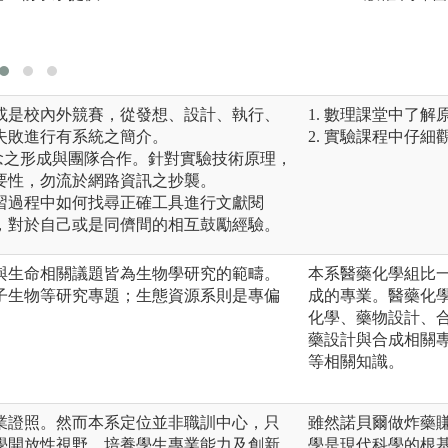
圖解:生物醫學暨
版權:生物醫學暨
習或是校內外競賽，從發想、設計、執行、
1. 數理課堂中了
失敗進行有系統之簡介。
2. 實驗課程中仔細
念之形成與團隊合作。針對實驗技術原理，
要性，勿流於網路資訊之抄襲。
學習過程中如何找尋正確工具進行文獻閱
，對於自己或是同儕間的相互鼓勵經驗。
與生命相關議題皆為生物學研究的範疇。
本系醫藥化學組比
子生物等研究專題；生態資源系則是專偏
成的專業。醫藥化
化學、藥物設計、
藥設計與合成相關
等相關知識。
業證照。然而本系定位並非職訓中心，只
雖然諾貝爾做炸藥
學開放性視野，培養學生專業能力及創新
學是現代科學的根