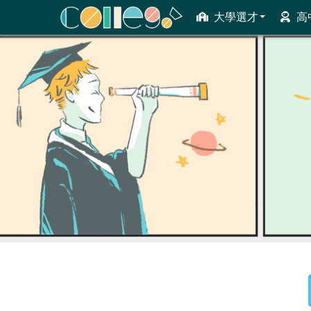
大學選才
高
ColleGo! 大學選才與高中育才輔助系統