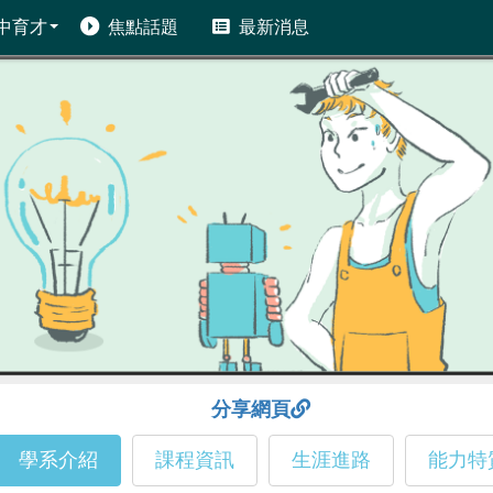
中育才
焦點話題
最新消息
分享網頁
學系介紹
課程資訊
生涯進路
能力特