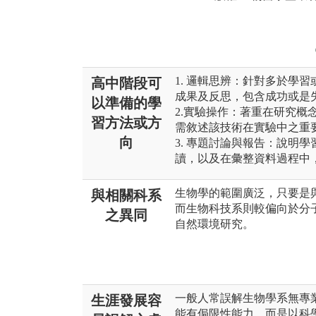
1. 邏輯思辨：針對多於學
高中階段可
成果及反思，包含成功或是
以準備的學
2.實驗操作：著重在研究概
習方法或方
需敘述該技術在實驗中之重
向
3. 專題討論與報告：說明
讀，以及在彙整資料過程中
生物學的範圍廣泛，只要是
與相關科系
而生物科技系則較偏向於分
之異同
自然環境研究。
一般人常誤解生物學系無專
生涯發展容
能有侷限性能力，而是以科