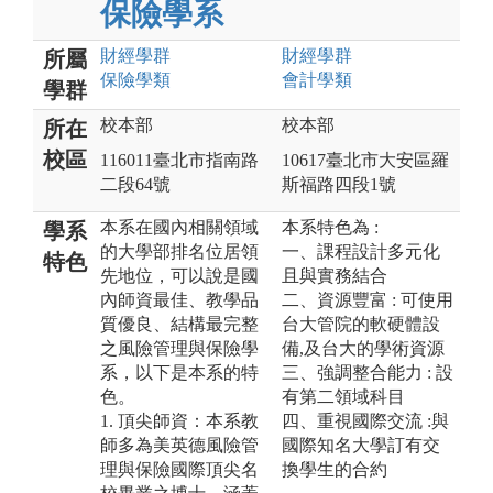
保險學系
財經
學群
財經
學群
所屬
保險
學類
會計
學類
學群
校本部
校本部
所在
校區
116011臺北市指南路
10617臺北市大安區羅
二段64號
斯福路四段1號
本系在國內相關領域
本系特色為 :
學系
的大學部排名位居領
一、課程設計多元化
特色
先地位，可以說是國
且與實務結合
內師資最佳、教學品
二、資源豐富 : 可使用
質優良、結構最完整
台大管院的軟硬體設
之風險管理與保險學
備,及台大的學術資源
系，以下是本系的特
三、強調整合能力 : 設
色。
有第二領域科目
1. 頂尖師資：本系教
四、重視國際交流 :與
師多為美英德風險管
國際知名大學訂有交
理與保險國際頂尖名
換學生的合約