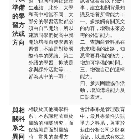
題，也同時與社會產
試著做看看以下幾件
準備
生連結。此外，大學
事，建立相關背景知
和高中相當不同，大
識及培養所需能力：
的學
部分的學習活動都必
一、多接觸有關英文
習方
須由自己開始，所以
的內容，增強未來必
法或
建議同學們從高中就
需的外語能力。
方向
開始培養自發學習的
二、查詢商管科系在
習慣，不論是對於國
未來職場的出路，知
際時事的閱讀、第二
悉需要具備的能力，
外語的學習，抑或是
增加可準備的時間。
參與課外活動等…，
三、增強自己的邏輯
皆為其中的一環！
能力。
四、參與團體協作活
動，增加溝通能力及
口語表達。
相較於其他商學科
會計學系是管理教育
與相
系，本系課程著重於
中，最具專業性與競
關科
風險的相關研究，而
爭力之科系，著重於
系之
保險就是面對風險
藉由分析公司之財務
異同
時，常見的處理方
資訊，以達成有效之