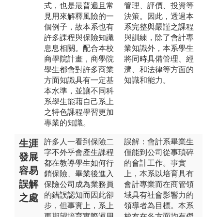
式，也是最普遍且常
管理、評價、投資等
見用來解釋風險的一
決策。因此，透過本
個例子，故本系也有
系完整與嚴謹之課程
許多課程與保險知識
與訓練，除了會計專
息息相關。配合本校
業知識外，本系學生
商學院計畫，商學院
將同時具備管理、經
學生都會對許多商業
濟、和法律等方面的
方面知識具有一定基
知識和能力。
本水準，並讓不同科
系學生能藉自己系上
之特色課程學習更加
專業的知識。
許多人一看到保險二
誤解：會計系畢業生
生涯
字不外乎會產生課程
僅能到公司從事瑣碎
發展
都在教導學生如何行
的會計工作。事實
容易
銷保險、畢業後進入
上，本系以培育具有
誤解
保險公司成為業務員
會計專業而在商管領
的錯誤認知而因此卻
域具有社會影響力的
之處
步，但事實上，系上
領導者為目標。本系
更期望培育實際運用
校友在各方面均有傑