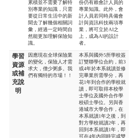
累積並不需要了解特
份仍有賴會計人員的
別專業的知識，只需
專業知識。此外，會
要從日常生活中的新
計人員若同時具備會
聞去了解幾個相關詞
計與資訊科技兩項專
彙，經過一定時間自
業，將可立於AI之
然能更加理解保險知
上，成為AI的設計
識。
者。
因應現在全球保險業
本系與國外5所學校簽
學習
的變化，保險人才需
訂雙聯學位合約，前3
資源
求大，僧少粥多。我
或4年於本系就讀並修
或補
們有獨特的市場！！
完畢業所需學分，再
充說
花1年到合作的學校就
讀，即可取得本校學
明
士學位及國外合作學
校碩士學位。另與香
港城市大學合作，在
本系就讀1年之後，到
對方學校就讀2年，再
回到本系就讀1年，即
可在4年內同時完成雙