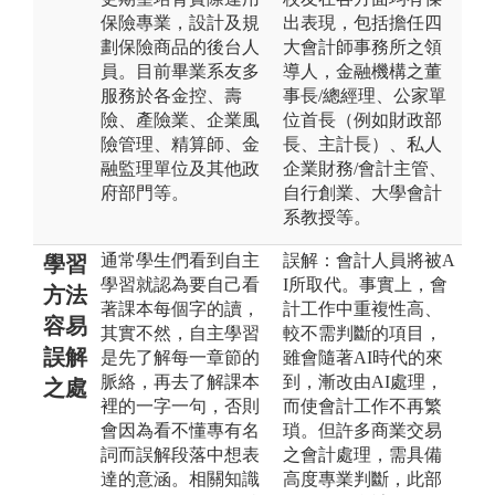
保險專業，設計及規
出表現，包括擔任四
劃保險商品的後台人
大會計師事務所之領
員。目前畢業系友多
導人，金融機構之董
服務於各金控、壽
事長/總經理、公家單
險、產險業、企業風
位首長（例如財政部
險管理、精算師、金
長、主計長）、私人
融監理單位及其他政
企業財務/會計主管、
府部門等。
自行創業、大學會計
系教授等。
通常學生們看到自主
誤解：會計人員將被A
學習
學習就認為要自己看
I所取代。事實上，會
方法
著課本每個字的讀，
計工作中重複性高、
容易
其實不然，自主學習
較不需判斷的項目，
誤解
是先了解每一章節的
雖會隨著AI時代的來
脈絡，再去了解課本
到，漸改由AI處理，
之處
裡的一字一句，否則
而使會計工作不再繁
會因為看不懂專有名
瑣。但許多商業交易
詞而誤解段落中想表
之會計處理，需具備
達的意涵。相關知識
高度專業判斷，此部