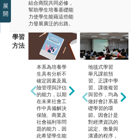
結合商院共同必修，
展
幫助學生培養基礎能
開
力使學生能藉這些能
力發展廣泛的出路。
學習
方法
相
地毯式學習
自主學習：在
本系為培養學
積
舉凡課前預
校內由老師教
生具有分析不
機
習、正課中學
學引導基礎的
確定因素及風
之
習、課後複習
理論課程外，
險管理與評估
企
與習作，均為
仍須仰賴同學
的能力，以期
管
做好會計系基
的自主學習，
在未來社會工
期
礎學習的環
可依照個人的
作中具備解決
從
節。因會計是
興趣與志向找
保險、商業及
累
對經濟資訊的
到一個適合自
社會福利等問
並
認定、衡量與
己的學習方
題的能力，因
商
溝通的程序，
式，進而多加
此希望學生能
教