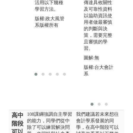
傳達具攸關性
充實、準備未
活用以下幾種
使
及可靠性資料
來就業方向，
學習方法。
議
以協助資訊使
可從系所碩士
版權:政大風管
敏
用者做最審慎
班三大方向
系版權所有
融
的判斷與決
（法律組、管
系
策，需要完整
理組、精算科
自
且審慎的學
學組）進行準
之
習。
備。
版
圖解:無
版權:政大風管
系
系版權所有
版權:台大會計
系
108課綱強調自主學習
我們建議若未來想往
高中
的能力，同學們從中
會計學系發展的同
階段
除了可以練習解決問
學，在高中階段可以
可以