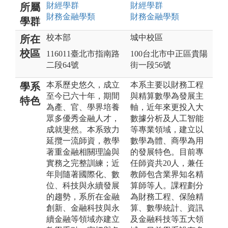
財經
學群
財經
學群
所屬
財務金融
學類
財務金融
學類
學群
校本部
城中校區
所在
校區
116011臺北市指南路
100台北市中正區貴陽
二段64號
街一段56號
本系歷史悠久，成立
本系主要以財務工程
學系
至今已六十年，期間
與精算數學為發展主
特色
為產、官、學界培養
軸，近年來更投入大
眾多優秀金融人才，
數據分析及人工智能
成就斐然。本系致力
等專業領域，建立以
延攬一流師資，教學
數學為體、商學為用
著重金融相關理論與
的發展特色。目前專
實務之完整訓練；近
任師資共20人，兼任
年則隨著國際化、數
教師包含業界知名精
位、科技與永續發展
算師等人。課程劃分
的趨勢，系所在金融
為財務工程、保險精
創新、金融科技與永
算、數學統計、資訊
續金融等領域亦建立
及金融科技等五大領