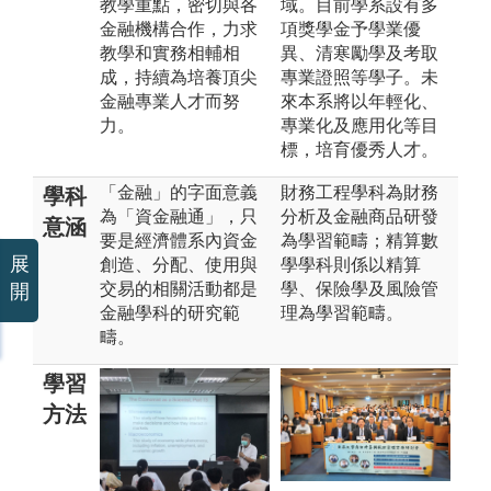
教學重點，密切與各
域。目前學系設有多
金融機構合作，力求
項獎學金予學業優
教學和實務相輔相
異、清寒勵學及考取
成，持續為培養頂尖
專業證照等學子。未
金融專業人才而努
來本系將以年輕化、
力。
專業化及應用化等目
標，培育優秀人才。
「金融」的字面意義
財務工程學科為財務
學科
為「資金融通」，只
分析及金融商品研發
意涵
要是經濟體系內資金
為學習範疇；精算數
展
創造、分配、使用與
學學科則係以精算
交易的相關活動都是
學、保險學及風險管
開
金融學科的研究範
理為學習範疇。
疇。
學習
方法