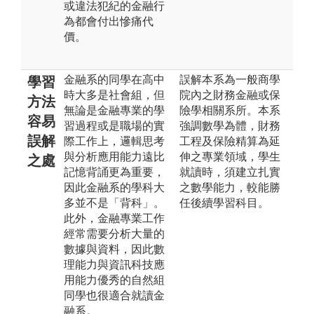
或違法犯紀的金融行
為都會付出慘痛代
價。
金融系的同學在高中
誤解本系為一般商學
學習
時大多是社會組，但
院內之財務金融或保
方法
無論是金融專業的學
險學相關系所。本系
容易
習過程或是職場的實
強調數學為體，財務
誤解
際工作上，邏輯思考
工程及保險精算為延
與分析應用能力遠比
伸之專業領域，學生
之處
記憶背誦更為重要，
就讀時，須建立扎實
因此金融系的學科大
之數學能力，較能勝
多並不是「背科」。
任後續學習科目。
此外，金融專業工作
經常需要分析大量的
數據與資料，因此數
理能力與資訊科技應
用能力優秀的自然組
同學也很適合就讀金
融系。