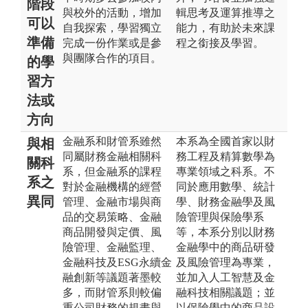
階段
與校外的活動，增加
輯思考及運算推導之
可以
自我探索，學習獨立
能力，有助於未來課
準備
完成一份作業或是參
程之銜接及學習。
與團隊合作的項目。
的學
習方
法或
方向
金融系和財管系雖然
本系為全國首家以財
與相
同屬財務金融相關科
務工程及精算數學為
關科
系，但金融系的課程
專業領域之科系。不
系之
對於金融機構的經營
同於應用數學、統計
異同
管理、金融市場與商
學、財務金融學及風
品的交易策略、金融
險管理與保險學系
商品開發與定價、風
等，本系分別以財務
險管理、金融監理、
金融學中的商品研發
金融科技及ESG永續金
及風險管理為專業，
融創新等議題著墨較
並加入人工智慧及金
多，而財管系則較偏
融科技相關議題；並
重公司財務的規畫與
以保險學中的商品設