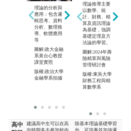
理論推導主要
理論的分析與
實務的分析與
國
以數學、統
應用：包含邏
研討：包含個
與
計、財務、精
輯思考、資料
案研討、問題
包
算及資訊理論
分析、數理推
分析、數據分
通
為基礎，強調
導、軟體應用
析、提出解決
探
基礎定理及方
等
方案、溝通協
析
法論的學習。
調能力、團隊
討
圖解:政大金融
圖解:2024年壽
合作、口條訓
告
系黃台心教授
險精算與風險
練
課堂實照
圖
管理研討會
圖解:政大金融
授
版權:政治大學
版權:東吳大學
系殷乃平教授
學
金融學系拍攝
財務工程與精
課堂實照
版
算數學系
版權:政治大學
金
金融學系拍攝
文
建議高中生可以在高
除基本理論基礎學習
高中
中時期多去參加校內
外，可培養並加強邏