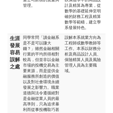
管理。
計及精算為專業，從
數學的基礎延伸至明
確的財務工程及精算
數學等範疇，建立學
系發展特色。
同學常問「讀金融系
誤解本系就業方向為
生涯
是不是可以賺大
工程師或數學教師等
發展
錢？」雖然金融相關
工作。本系以財務分
容易
行業的平均所得相對
析及商品設計人員、
誤解
較高，但並非以金融
保險精算人員及風險
市場的投機交易為主
管理人員為主要職
之處
要來源，而是提供金
域。
融服務所創造的價值
以及對社會環境永續
發展之影響力。職業
道德與法令遵循絕對
是金融從業人員的最
高準則，只為追求暴
利而從事投機取巧甚