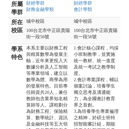
財經
學群
財經
學群
所屬
財務金融
學類
會計
學類
學群
城中校區
城中校區
所在
校區
100台北市中正區貴陽
100台北市中正區貴陽
街一段56號
街一段56號
本系主要以財務工程
1.會計核心課程，均採
學系
與精算數學為發展主
小班制教學，並實施
特色
軸，近年來更投入大
統一教材、統一進度
數據分析及人工智能
及統一考試之教學制
等專業領域，建立以
度。
數學為體、商學為用
2.會計專業課程，輔以
的發展特色。目前專
個案討論，培養學生
任師資共20人，兼任
獨立思考及溝通能
教師包含業界知名精
力，為全國會計教育
算師等人。課程劃分
界之首創。
為財務工程、保險精
3.為培養學生專業倫理
算、數學統計、資訊
之精神，於碩士班特
及金融科技等五大領
招智能審計組，期能