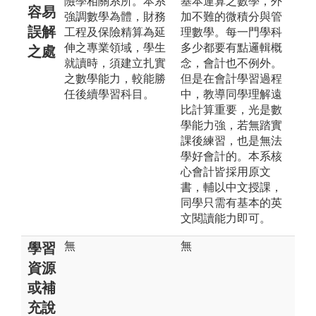
險學相關系所。本系
基本運算之數學，外
容易
強調數學為體，財務
加不難的微積分與管
誤解
工程及保險精算為延
理數學。每一門學科
伸之專業領域，學生
多少都要有點邏輯概
之處
就讀時，須建立扎實
念，會計也不例外。
之數學能力，較能勝
但是在會計學習過程
任後續學習科目。
中，教導同學理解遠
比計算重要，光是數
學能力強，若無踏實
課後練習，也是無法
學好會計的。本系核
心會計皆採用原文
書，輔以中文授課，
同學只需有基本的英
文閱讀能力即可。
無
無
學習
資源
或補
充說