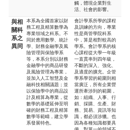
觸，體現企業對生
活、社會的影響。
本系為全國首家以財
會計學系所學的課程
與相
務工程及精算數學為
及訓練的方向，專業
關科
專業領域之科系。不
性是商管學院科系
系之
同於應用數學、統計
中，算是相對較高的
異同
學、財務金融學及風
學系。會計學系的核
險管理與保險學系
心課程從大學一年級
等，本系分別以財務
一直貫串到四年級，
金融學中的商品研發
不斷的深入、強化、
及風險管理為專業，
及適度的擴充。企管
並加入人工智慧及金
學系學習的範圍則相
融科技相關議題；並
當廣泛，所有企業營
以保險學中的商品設
運所牽涉到的範圍，
計及精算為專業，從
如：組織、人事、行
數學的基礎延伸至明
銷、採購、生產、財
確的財務工程及精算
務、貿易、資訊等知
數學等範疇，建立學
識，都必須涉獵。也
系發展特色。
因為各種知識都要具
備，對單一的領域不