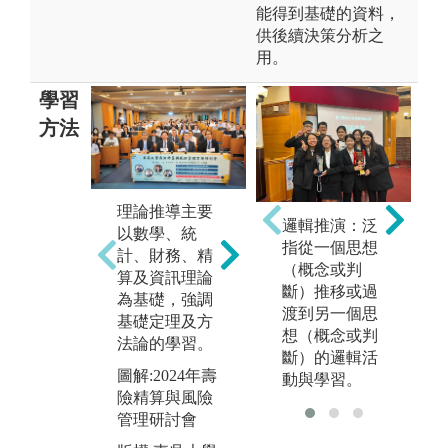
能得到基礎的資料，
供後續決策分析之
用。
學習
方法
理論推導主要
案例分析則以
邏輯推演：泛
軟
以數學、統
金融商品、保
指從一個思想
由
計、財務、精
險商品及相關
（概念或判
言
算及資訊理論
資料探討為
斷）推移或過
的
為基礎，強調
主，帶領學生
渡到另一個思
學
基礎定理及方
將理論模型應
想（概念或判
能
法論的學習。
用至金融產業
斷）的邏輯活
圖
圖解:2024年壽
之實例。
動與學習。
課
險精算與風險
圖解:「社會保
管理研討會
版
險與退休金規
財