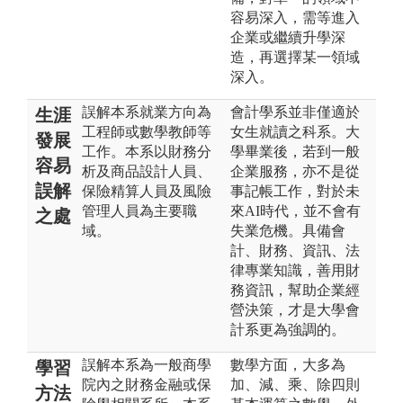
容易深入，需等進入
企業或繼續升學深
造，再選擇某一領域
深入。
誤解本系就業方向為
會計學系並非僅適於
生涯
工程師或數學教師等
女生就讀之科系。大
發展
工作。本系以財務分
學畢業後，若到一般
容易
析及商品設計人員、
企業服務，亦不是從
誤解
保險精算人員及風險
事記帳工作，對於未
管理人員為主要職
來AI時代，並不會有
之處
域。
失業危機。具備會
計、財務、資訊、法
律專業知識，善用財
務資訊，幫助企業經
營決策，才是大學會
計系更為強調的。
誤解本系為一般商學
數學方面，大多為
學習
院內之財務金融或保
加、減、乘、除四則
方法