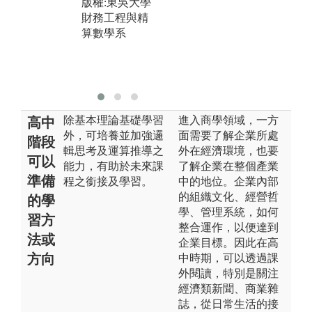
版權:東吳大學
劃」學生專題
算
財務工程與精
研究競賽
算數學系
版權:東吳大學
財務工程與精
算數學系
除基本理論基礎學習
進入商學領域，一方
高中
外，可培養並加強邏
面需要了解企業所處
階段
輯思考及運算推導之
外在經濟環境，也要
可以
能力，有助於未來課
了解企業在整個產業
準備
程之銜接及學習。
中的地位。企業內部
的組織文化、經營哲
的學
學、管理系統，如何
習方
整合運作，以便達到
法或
企業目標。因此在高
方向
中時期，可以透過課
外閱讀，特別是關注
經濟類新聞、商業雜
誌，從日常生活的接