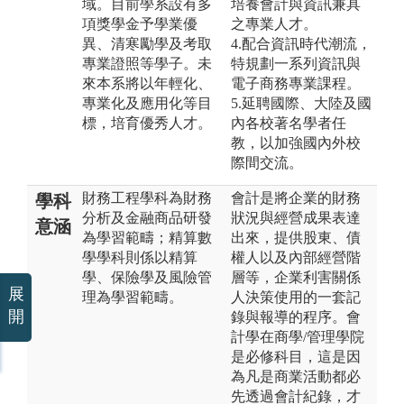
域。目前學系設有多
培養會計與資訊兼具
項獎學金予學業優
之專業人才。
異、清寒勵學及考取
4.配合資訊時代潮流，
專業證照等學子。未
特規劃一系列資訊與
來本系將以年輕化、
電子商務專業課程。
專業化及應用化等目
5.延聘國際、大陸及國
標，培育優秀人才。
內各校著名學者任
教，以加強國內外校
際間交流。
財務工程學科為財務
會計是將企業的財務
學科
分析及金融商品研發
狀況與經營成果表達
意涵
為學習範疇；精算數
出來，提供股東、債
學學科則係以精算
權人以及內部經營階
學、保險學及風險管
層等，企業利害關係
展
理為學習範疇。
人決策使用的一套記
開
錄與報導的程序。會
計學在商學/管理學院
是必修科目，這是因
為凡是商業活動都必
先透過會計紀錄，才