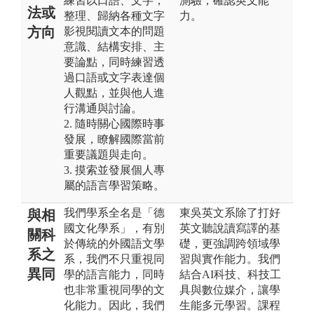
練習以口語、文字，
測驗，確認英文能
法或
整理、歸納各種文字
力。
方向
影視閱讀文本的問題
意識、結構安排、主
要論點，同時練習透
過口語或文字表達個
人觀點，並與他人進
行溝通與討論。
2. 隨時關心國際時事
發展，瞭解國際當前
重要議題與走向。
3. 摸索並發展個人專
屬的語言學習策略。
我們學系全名是「德
東吳英文系除了打好
與相
國文化學系」，有別
英文聽說讀寫譯的基
關科
於傳統的外國語文學
礎，更強調跨領域學
系之
系，我們不只重視同
習與實作能力。我們
異同
學的語言能力，同時
結合AI科技、科技工
也非常重視同學的文
具與數位媒介，讓學
化能力。因此，我們
生能多元學習。課程