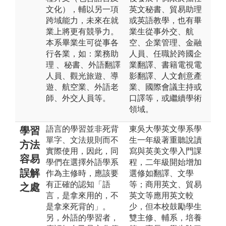
文化），輔以另一項
英文秘書、貿易助理
跨域能力，未來在就
或英語教學，也有畢
業上將更有競爭力。
業生從事外交、航
本系畢業生可從事各
空、企業管理、金融
行各業，如：業務助
人員、任職於跨國企
理 、秘書、外語翻譯
業翻譯、書籍電視電
人員、觀光旅遊、導
影翻譯、人文創意產
遊、航空業、外語老
業、國際會議主持或
師、外交人員等。
口譯等，或繼續學術
領域。
語言的學習並非死背
東吳大學英文學系學
學習
單字、文法規則而不
生一年級著重聽說讀
方法
實際使用，因此，同
寫與英美文學入門課
容易
學們在選擇外語學系
程，二年級開始增加
誤解
作為主修時，應該要
選修如翻譯、文學
有正確的認知「語
等；商用英文、貿易
之處
言，是拿來用的，不
英文等應用英文較
是拿來死背的」。
少，但本校鼓勵學生
另，外語的學習者，
雙主修、輔系，培養