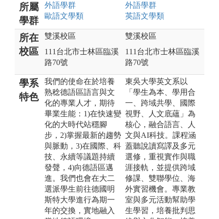
外語
學群
外語
學群
所屬
歐語文
學類
英語文
學類
學群
雙溪校區
雙溪校區
所在
校區
111台北市士林區臨溪
111台北市士林區臨溪
路70號
路70號
我們的使命在於培養
東吳大學英文系以
學系
熟稔德語區語言與文
「學生為本、學用合
特色
化的專業人才，期待
一、跨域共學、國際
畢業生能：1)在快速變
視野、人文底蘊」為
化的大時代站穩腳
核心，融合語言、人
步，2)掌握最新的趨勢
文與AI科技。課程涵
與脈動，3)在國際、科
蓋聽說讀寫譯及多元
技、永續等議題持續
選修，重視實作與職
發聲，4)向德語區邁
涯接軌，並提供跨域
進。我們也會在大二
修課、雙聯學位、海
選派學生前往德國明
外實習機會。專業教
斯特大學進行為期一
室與多元活動幫助學
年的交換，實地融入
生學習，培養批判思