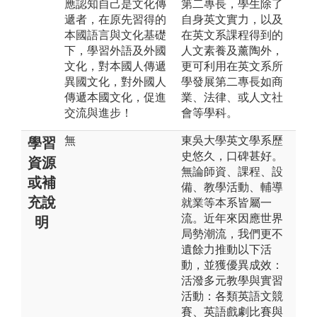
應認知自己是文化傳
第二專長，學生除了
遞者，在原先習得的
自身英文實力，以及
本國語言與文化基礎
在英文系課程得到的
下，學習外語及外國
人文素養及薰陶外，
文化，對本國人傳遞
更可利用在英文系所
異國文化，對外國人
學發展第二專長如商
傳遞本國文化，促進
業、法律、或人文社
交流與進步！
會等學科。
無
東吳大學英文學系歷
學習
史悠久，口碑甚好。
資源
無論師資、課程、設
或補
備、教學活動、輔導
充說
就業等本系皆屬一
流。近年來因應世界
明
局勢潮流，我們更不
遺餘力推動以下活
動，並獲優異成效：
活潑多元教學與實習
活動：各類英語文競
賽、英語戲劇比賽與