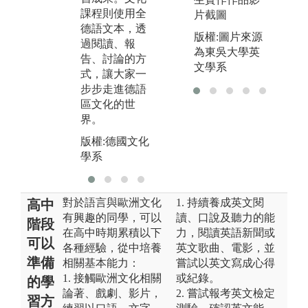
課程則使用全
片截圖
版權:德國文化
德語文本，透
學系
版權:圖片來源
過閱讀、報
為東吳大學英
告、討論的方
文學系
式，讓大家一
步步走進德語
區文化的世
界。
版權:德國文化
學系
對於語言與歐洲文化
1. 持續養成英文閱
高中
有興趣的同學，可以
讀、口說及聽力的能
階段
在高中時期累積以下
力，閱讀英語新聞或
可以
各種經驗，從中培養
英文歌曲、電影，並
準備
相關基本能力：
嘗試以英文寫成心得
1. 接觸歐洲文化相關
或紀錄。
的學
論著、戲劇、影片，
2. 嘗試報考英文檢定
習方