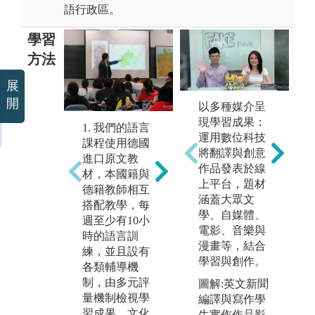
語行政區。
學習
方法
展
開
以多種媒介呈
3
2. 課後，透過
現學習成果：
位
1. 我們的語言
作業複習、分
運用數位科技
往
課程使用德國
組討論、相互
將翻譯與創意
大
進口原文教
練習、課外資
作品發表於線
學
材，本國籍與
料等，持續複
上平台，題材
入
德籍教師相互
習課堂學習內
涵蓋大眾文
環
搭配教學，每
容，一方面提
學、自媒體、
週至少有10小
高語言能力、
版
電影、音樂與
時的語言訓
表述能力、問
學
漫畫等，結合
練，並且設有
題解決能力，
學習與創作。
各類輔導機
另一方面也藉
制，由多元評
此磨練日後職
圖解:英文新聞
量機制檢視學
場需要的團隊
編譯與寫作學
習成果。文化
合作能力。
生實作作品影