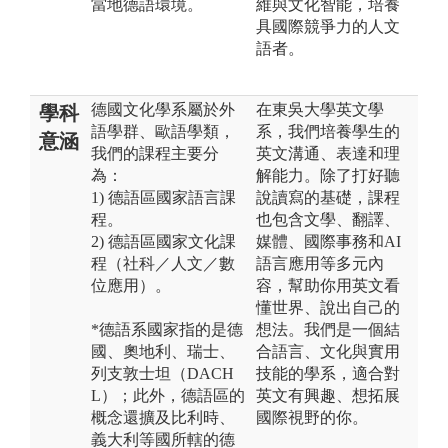
當地德語環境。
維與文化智能，培養
具國際競爭力的人文
語者。
德國文化學系屬於外
在東吳大學英文學
學科
語學群、歐語學類，
系，我們培養學生的
意涵
我們的課程主要分
英文溝通、表達和理
為：
解能力。除了打好聽
1) 德語區國家語言課
說讀寫的基礎，課程
程。
也包含文學、翻譯、
2) 德語區國家文化課
媒體、國際事務和AI
程（社科／人文／數
語言應用等多元內
位應用）。
容，幫助你用英文看
懂世界、說出自己的
*德語系國家指的是德
想法。我們是一個結
國、奧地利、瑞士、
合語言、文化與實用
列支敦士坦（DACH
技能的學系，適合對
L）；此外，德語區的
英文有興趣、想拓展
概念還擴及比利時、
國際視野的你。
義大利等國所轄的德