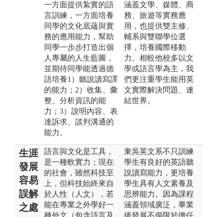
一方面提供紮實的語
涵蓋文學、媒體、商
言訓練，一方面培養
務、旅遊等實務應
同學的文化底蘊與實
用，也提供雙主修、
務的應用能力，幫助
輔系與雙聯學位選
同學一步步打造出個
擇，培養國際移動
人專屬的人生藍圖，
力。相較他校多以文
並期待同學能透過德
學或語言學為主，我
語培養1）聽說讀寫譯
們更注重學生能用英
的能力；2）收集、彙
文實際解決問題、連
整、分析資訊的能
結世界。
力；3）說明內容、表
達訴求、談判溝通的
能力。
語言與文化是工具，
東吳英文系不只訓練
生涯
是一種軟實力；現在
學生有良好的英語聽
發展
的社會，雖然科技至
說讀寫能力，更培養
容易
上，但科技始終來自
學生具有人文素養及
誤解
於人性（人文），若
思辨能力。因為課程
能在專業之外學好一
涵蓋領域廣泛，畢業
之處
種外文（包含語言及
後發展不侷限於擔任