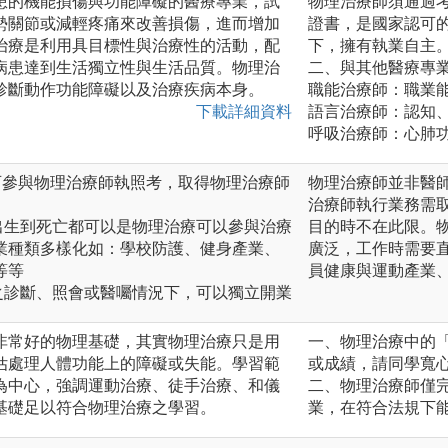
患的機能損傷與功能障礙的醫療專業，試
物理治療師須通過
勢關節或減輕疼痛來改善損傷，進而增加
證書，是國家認可
治療是利用具目標性與治療性的活動，配
下，擁有執業自主
病患達到生活獨立性與生活品質。物理治
二、與其他醫療專
診斷動作功能障礙以及治療疾病本身。
職能治療師：職業
下載詳細資料
語言治療師：認知
呼吸治療師：心肺
：僅可參與物理治療師執照考，取得物理治療師
物理治療師並非醫
治療師執行業務需
出生到死亡都可以是物理治療可以參與治療
目的時不在此限。
業種類多樣化如：學校防護、健身產業、
廣泛，工作時需要
等等
員健康與運動產業
之診斷、照會或醫囑情況下，可以獨立開業
非常好的物理基礎，其實物理治療只是用
一、物理治療中的
估處理人體功能上的障礙或失能。學習範
或成績，請同學寬
為中心，強調運動治療、徒手治療、和儀
二、物理治療師僅
基礎足以符合物理治療之學習。
業，在符合法規下