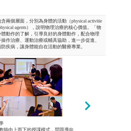
層面，分別為身體的活動（physical activitie
ysical agents），說明物理治療的核心價值。「物
身體動作的了解，引導良好的身體動作，配合物理
手操作治療、運動治療或輔具協助，進一步促進、
預防疾病，讓身體能自在活動的醫療專業。
作練習各種評估與治療技術
學
成果展示：透過口
多元學習
教師由上而下的授課模式，問題導向
除了系上