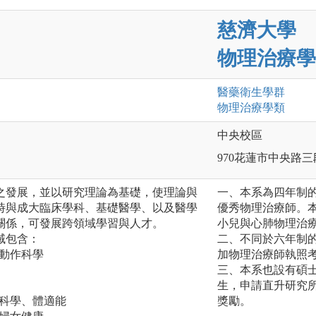
慈濟大學
物理治療學
醫藥衛生
學群
物理治療
學類
中央校區
970花蓮市中央路三
之發展，並以研究理論為基礎，使理論與
一、本系為四年制
時與成大臨床學科、基礎醫學、以及醫學
優秀物理治療師。
關係，可發展跨領域學習與人才。
小兒與心肺物理治
域包含：
二、不同於六年制
、動作科學
加物理治療師執照
三、本系也設有碩
生，申請直升研究
康科學、體適能
獎勵。