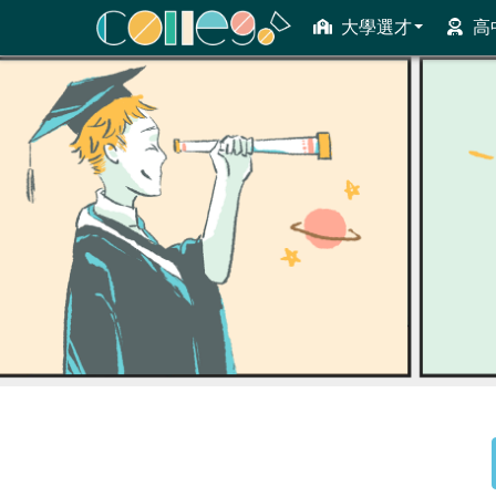
大學選才
高
ColleGo! 大學選才與高中育才輔助系統