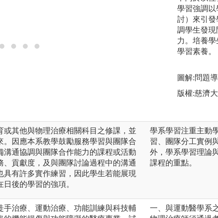
學習強調以
討）來引發
調學生發現
力。培養學
學習素養。
圖解:問題
版權:慈濟
育或其他與物理治療相關科目之修課，並
學系學習注重主動
來。因應本系教學鼓勵服務學習與團隊合
習、團隊分工實例
備溝通協調與團隊合作能力的課程或活動
外，學系學習理論
務、貢獻度，及與團隊討論過程中的溝通
課程的重點。
也具有許多實作練習，因此學生若能展現
在日後的學習的強項。
徒手治療、運動治療、功能訓練與科技輔
一、與運動醫學系