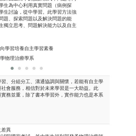
學生為中心利用真實問題（病例探
治療師或
學生討論，從中學習。此學習方法強
練，讓同
問題、探索問題以及解決問題的能
具，接軌
生獨立思考、問題解決能力以及自主
圖解:多
版權:慈濟
導向學習培養自主學習素養
大學物理治療學系
學習、分組分工、溝通協調與關懷，若能有自主學
與社會服務，相信對於未來學習是一大助益。此
與實務並重，除了書本學習外，實作能力也是本系
之差異