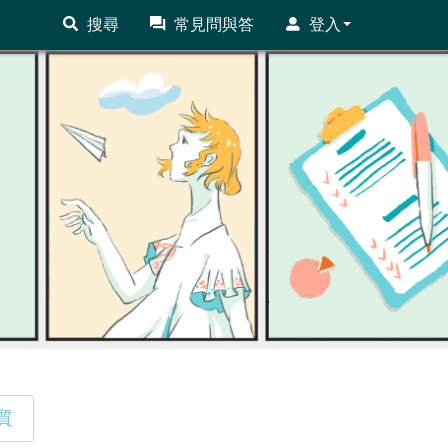
搜尋
常見問與答
登入
質