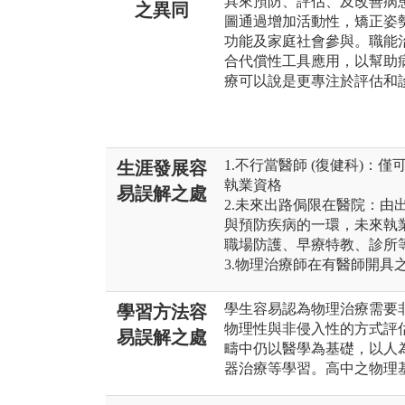
具來預防、評估、及改善病
之異同
圖通過增加活動性，矯正姿
功能及家庭社會參與。職能
合代償性工具應用，以幫助
療可以說是更專注於評估和
1.不行當醫師 (復健科)
生涯發展容
執業資格
易誤解之處
2.未來出路侷限在醫院：由
與預防疾病的一環，未來執
職場防護、早療特教、診所
3.物理治療師在有醫師開具
學生容易認為物理治療需要
學習方法容
物理性與非侵入性的方式評
易誤解之處
疇中仍以醫學為基礎，以人
器治療等學習。高中之物理