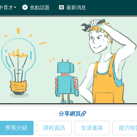
中育才
焦點話題
最新消息
分享網頁
學系介紹
課程資訊
生涯進路
能力特