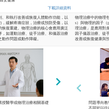
、婦女健康
下載詳細資料
劃、和執行改善或恢復人體動作功能，以
物理治療中的物理包含兩個
力，緩解疼痛症狀，治療或預防受傷，以
s）與物理的因子（ph
的恢復重建。物理治療的核心會應用廣泛
理治療」是應用對
序，如運動治療、徒手治療、和儀器治療
因子儀器治療、徒
之動作問題或動作障礙。
改善或恢復健康與
師講授醫學或物理治療相關基礎
技術練習：學習操
問題導向教
不同於以往