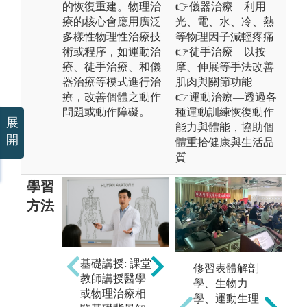
的恢復重建。物理治
👉儀器治療—利用
療的核心會應用廣泛
光、電、水、冷、熱
多樣性物理性治療技
等物理因子減輕疼痛
術或程序，如運動治
👉徒手治療—以按
療、徒手治療、和儀
摩、伸展等手法改善
器治療等模式進行治
肌肉與關節功能
療，改善個體之動作
👉運動治療—透過各
問題或動作障礙。
種運動訓練恢復動作
展
能力與體能，協助個
開
體重拾健康與生活品
質
學習
方法
基礎講授: 課堂
技術練習：學
成
修習表體解剖
教師講授醫學
習操作練習各
過
學、生物力
或物理治療相
種評估與治療
報
學、運動生理