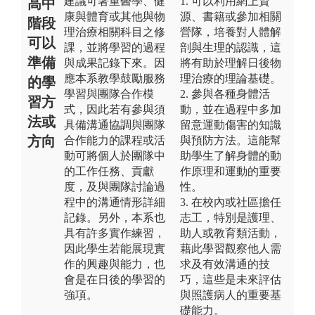
建議可著重醫學、健
1. 可以利用網上資
高中
康與體育或其他與物
源、書籍或參加相關
階段
理治療相關科目之修
營隊，培養對人體解
可以
課，並將學習的過程
剖與生理的認識，這
準備
與成果記錄下來。因
將有助於理解日後物
應本系教學鼓勵服務
理治療的理論基礎。
的學
學習與團隊合作模
2. 參與各種身體活
習方
式，因此若有參與須
動，並在過程中多加
法或
具備溝通協調與團隊
留意運動傷害的知識
方向
合作能力的課程或活
與預防方法。這能幫
動可將個人於團隊中
助學生了解身體的動
的工作任務、貢獻
作原理和運動的重要
度，及與團隊討論過
性。
程中的溝通情形詳細
3. 在校內或社區擔任
記錄。另外，本系也
志工，特別是護理、
具有許多實作練習，
助人或教育類活動，
因此學生若能展現實
藉此學習觀察他人需
作的興趣與能力，也
求及有效溝通的技
會是在日後的學習的
巧，這些是未來評估
強項。
與照護病人的重要基
礎能力。