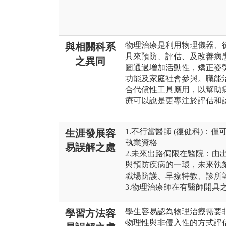
物理治療是利用物理儀器、
與相關科系
具來預防、評估、及改善病
之異同
圖通過增加活動性，矯正姿
功能及家庭社會參與。職能
合代償性工具應用，以幫助
療可以說是更專注於評估和
1.不行當醫師 (復健科)
生涯發展容
執業資格
易誤解之處
2.未來出路侷限在醫院：由
與預防疾病的一環，未來執
職場防護、早療特教、診所
3.物理治療師在有醫師開具
學生容易認為物理治療需要
學習方法容
物理性與非侵入性的方式評