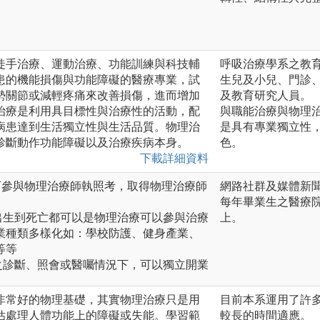
徒手治療、運動治療、功能訓練與科技輔
呼吸治療學系之教
患的機能損傷與功能障礙的醫療專業，試
生兒及小兒、門診
勢關節或減輕疼痛來改善損傷，進而增加
及教育研究人員。
治療是利用具目標性與治療性的活動，配
與職能治療與物理
病患達到生活獨立性與生活品質。物理治
是具有專業獨立性
診斷動作功能障礙以及治療疾病本身。
色。
下載詳細資料
：僅可參與物理治療師執照考，取得物理治療師
網路社群及媒體新
每年畢業生之醫療院
出生到死亡都可以是物理治療可以參與治療
上。
業種類多樣化如：學校防護、健身產業、
等等
之診斷、照會或醫囑情況下，可以獨立開業
非常好的物理基礎，其實物理治療只是用
目前本系運用了許
估處理人體功能上的障礙或失能。學習範
較長的時間適應。