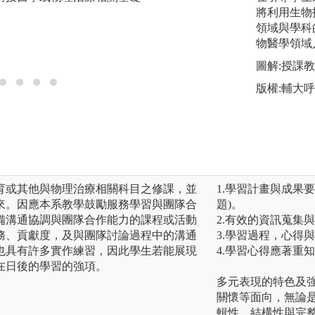
將利用生物
領域與學科
物醫學領域
圖解:授課
版權:輔大
育或其他與物理治療相關科目之修課，並
1.學習計畫與成果
來。因應本系教學鼓勵服務學習與團隊合
題)。
備溝通協調與團隊合作能力的課程或活動
2.有效的資訊蒐集
務、貢獻度，及與團隊討論過程中的溝通
3.學習過程，心得
也具有許多實作練習，因此學生若能展現
4.學習心得應著重
在日後的學習的強項。
多元表現的特色及
關懷等面向，無論
輯性、結構性與完