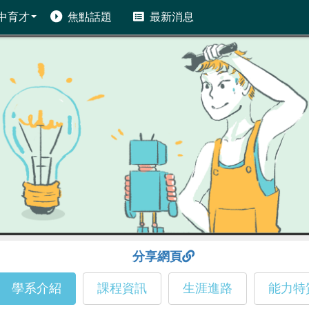
中育才
焦點話題
最新消息
分享網頁
學系介紹
課程資訊
生涯進路
能力特