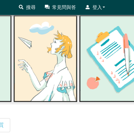
搜尋
常見問與答
登入
質