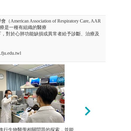
can Association of Respiratory Care, AAR
治療是一種有組織的醫療
下，對於心肺功能缺損或異常者給予診斷、治療及
ju.edu.twl
模擬實作
二年級呼
三年級呼
作練習各種評估與治療技術
進行生物醫學相關問題的探索，並能
成果展示：透過口