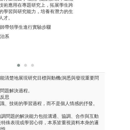
技術應用在專題研究上，拓展學生跨
圖解:實驗
的學習與研究能力，培養有潛力的生
版權:輔大
人才。
教師帶領學生進行實驗步驟
呼治系
要能清楚地展現研究目標與動機(洞悉與發現重要問
與問題解決過程。
與反思
知識、技術的學習過程，而不是個人情感的抒發。
強調問題的解決能力包括溝通、協調、合作與互動
是特殊表現或學習心得，本系皆重視資料本身的邏
整性。