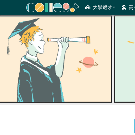
大學選才
高
ColleGo! 大學選才與高中育才輔助系統