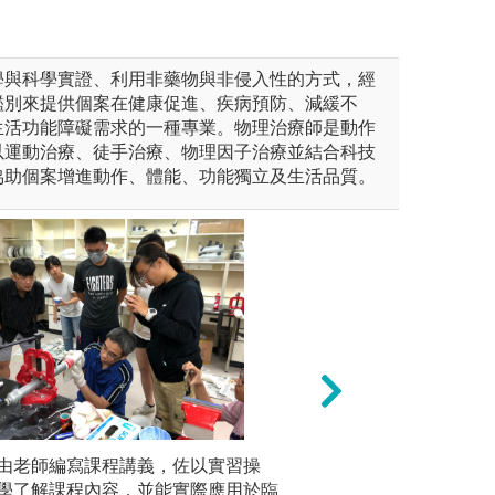
學與科學實證、利用非藥物與非侵入性的方式，經
鑑別來提供個案在健康促進、疾病預防、減緩不
生活功能障礙需求的一種專業。物理治療師是動作
以運動治療、徒手治療、物理因子治療並結合科技
協助個案增進動作、體能、功能獨立及生活品質。
作練習各種評估與治療技術
由老師編寫課程講義，佐以實習操
成果展示：透過口
問題導向學習(P
學了解課程內容，並能實際應用於臨