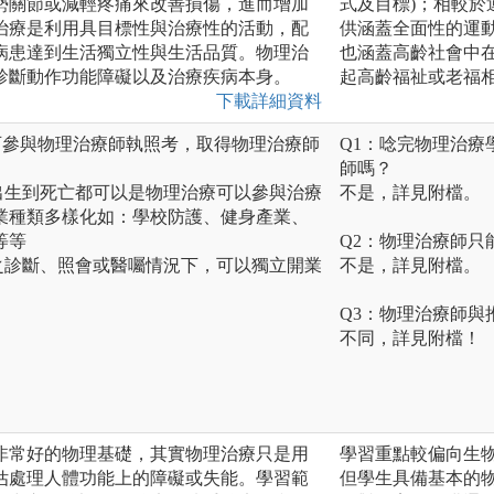
勢關節或減輕疼痛來改善損傷，進而增加
式及目標)；相較
治療是利用具目標性與治療性的活動，配
供涵蓋全面性的運
病患達到生活獨立性與生活品質。物理治
也涵蓋高齡社會中
診斷動作功能障礙以及治療疾病本身。
起高齡福祉或老福
下載詳細資料
：僅可參與物理治療師執照考，取得物理治療師
Q1：唸完物理治
師嗎？
出生到死亡都可以是物理治療可以參與治療
不是，詳見附檔。
業種類多樣化如：學校防護、健身產業、
等等
Q2：物理治療師只
之診斷、照會或醫囑情況下，可以獨立開業
不是，詳見附檔。
Q3：物理治療師與
不同，詳見附檔！
非常好的物理基礎，其實物理治療只是用
學習重點較偏向生
估處理人體功能上的障礙或失能。學習範
但學生具備基本的