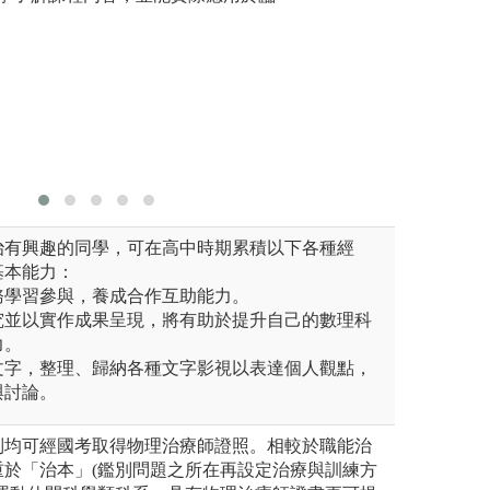
隊合作學習(Te
程設計實
設計也刻
會，進而
治有興趣的同學，可在高中時期累積以下各種經
基本能力：
務學習參與，養成合作互助能力。
究並以實作成果呈現，將有助於提升自己的數理科
力。
文字，整理、歸納各種文字影視以表達個人觀點，
與討論。
制均可經國考取得物理治療師證照。相較於職能治
重於「治本」(鑑別問題之所在再設定治療與訓練方