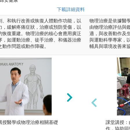
、婦女健康
下載詳細資料
劃、和執行改善或恢復人體動作功能，以
物理治療是依據醫
力，緩解疼痛症狀，治療或預防受傷，以
由物理治療評估與
的恢復重建。物理治療的核心會應用廣泛
適，與改善動作及
序，如運動治療、徒手治療、和儀器治療
與運動科學專家，
之動作問題或動作障礙。
輔具與環境改善來
師講授醫學或物理治療相關基礎
技術練習：學習操
課堂講授：
作，協助同