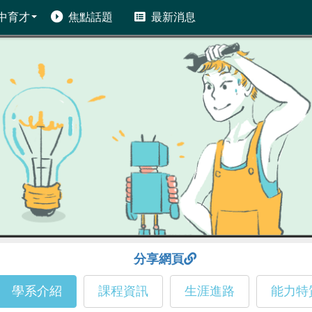
中育才
焦點話題
最新消息
分享網頁
學系介紹
課程資訊
生涯進路
能力特