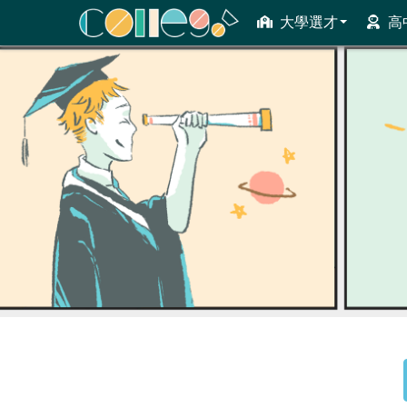
大學選才
高
ColleGo! 大學選才與高中育才輔助系統