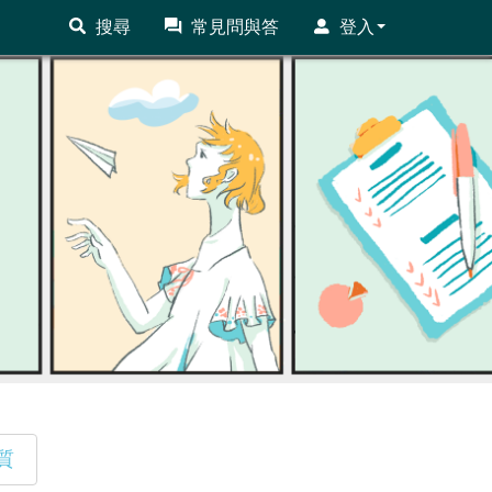
搜尋
常見問與答
登入
質