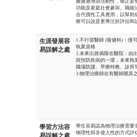
圖通過增加活動性，矯正姿
功能及家庭社會參與。職能
合代償性工具應用，以幫助
療可以說是更專注於評估和
1.不行當醫師 (復健科)
生涯發展容
執業資格
易誤解之處
2.未來出路侷限在醫院：由
與預防疾病的一環，未來執
職場防護、早療特教、診所
3.物理治療師在有醫師開具
學生容易認為物理治療需要
學習方法容
物理性與非侵入性的方式評
易誤解之處