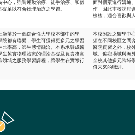
為中心，強調運動治療、徒手治療、和儀
面對個案進行溝通
基礎足以符合物理治療之學習。
作，因此本校課程
檢核，適合喜歡與
正坐落於一個綜合性大學校本部中的學
本校附設之醫學中
學院都有聯繫，學生可獲得更多元之學習
須在不同校區之間
生比率高，師生感情融洽。本系承襲成醫
醫院實習之外，校
學生紮實物理治療的理論基礎及負責務實
域、偏鄉場域與海
跨領域之服務學習課程，讓學生在實際行
全校其他多元跨域
值未來的職涯。