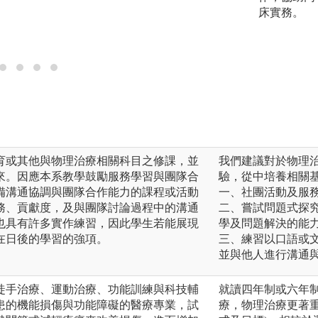
床實務。
育或其他與物理治療相關科目之修課，並
我們建議對於物理
來。因應本系教學鼓勵服務學習與團隊合
驗，從中培養相關
備溝通協調與團隊合作能力的課程或活動
一、社團活動及服
務、貢獻度，及與團隊討論過程中的溝通
二、嘗試問題式探
也具有許多實作練習，因此學生若能展現
學及問題解決的能
在日後的學習的強項。
三、練習以口語或
並與他人進行溝通
徒手治療、運動治療、功能訓練與科技輔
就讀四年制或六年
患的機能損傷與功能障礙的醫療專業，試
療，物理治療更著