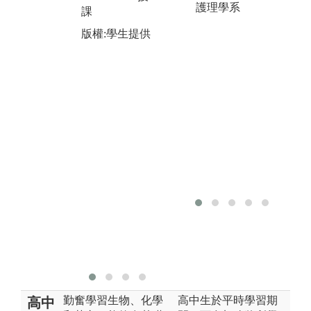
進技術操作與
護理學系
確
課
自學能力。
康
版權:學生提供
適
圖解:技術練習
理
版權:老師提供
護
助
養
的
同
護
讀
醫
會
同
圖
版
勤奮學習生物、化學
高中生於平時學習期
高中