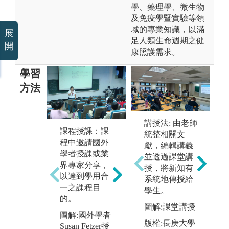
學、藥理學、微生物
及免疫學暨實驗等領
域的專業知識，以滿
展
足人類生命週期之健
開
康照護需求。
學習
方法
講授法: 由老師
技術練習：透
課程授課：課
統整相關文
過技術示範教
程中邀請國外
獻，編輯講義
學，協助學生
學者授課或業
並透過課堂講
認識且理解各
界專家分享，
授，將新知有
項基本護理技
以達到學用合
系統地傳授給
臨
術的原則、目
一之課程目
學生。
過
的與方法，並
的。
實
圖解:課堂講授
藉由模擬病房
助
圖解:國外學者
之回覆示教增
版權:長庚大學
理
Susan Fetzer授