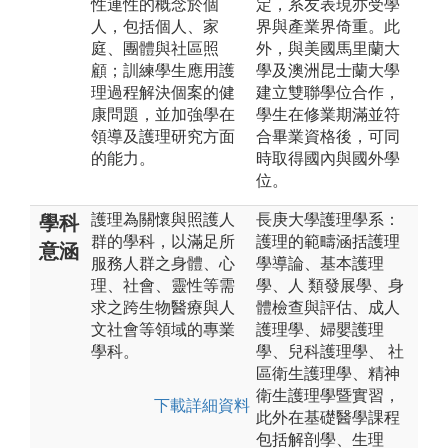
性連性的概念於個
定，系友表現亦受學
人，包括個人、家
界與產業界倚重。此
庭、團體與社區照
外，與美國馬里蘭大
顧；訓練學生應用護
學及澳洲昆士蘭大學
理過程解決個案的健
建立雙聯學位合作，
康問題，並加強學在
學生在修業期滿並符
領導及護理研究方面
合畢業資格後，可同
的能力。
時取得國內與國外學
位。
護理為關懷與照護人
長庚大學護理學系：
學科
群的學科，以滿足所
護理的範疇涵括護理
意涵
服務人群之身體、心
學導論、基本護理
理、社會、靈性等需
學、人 類發展學、身
求之跨生物醫療與人
體檢查與評估、成人
文社會等領域的專業
護理學、婦嬰護理
學科。
學、兒科護理學、 社
區衛生護理學、精神
衛生護理學暨實習，
下載詳細資料
此外在基礎醫學課程
包括解剖學、生理