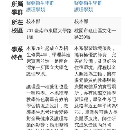
醫藥衛生
學群
醫藥衛生
學群
所屬
護理
學類
護理
學類
學群
校本部
校本部
所在
校區
701 臺南市東區大學路
桃園市龜山區文化一
1號
路259號
本系78年起成立及招
本系學習環境優良，
學系
生修業4年，學理與臨
擁有極優的師資、完
特色
床實習並進，是南台
善的設備，及良好的
灣第一所國立大學之
住宿環境。課程以全
護理學系。
人照護為主軸，擁有
多元優質的教學與長
護理是一種藝術也是
庚醫療體系的實習場
一種科學。本系護理
所，亦有國際交換學
教學特色著重有效的
習課程，畢業生考照
學習情境之設計，教
及格率近五年平均為9
導學生思考社會變遷
7%，畢業後可進入長
對全民健康及護理專
庚體系服務。師生研
業的影響；應用整體
究成果受國內外肯