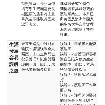
期照護系，長照系僅
隊國際研究的特色，
培育學生照顧需要長
期待培養具國際觀的
期照顧的族群為主且
護理畢業生。本系已
畢業後不能取得國家
與美國及澳洲等國家
認證考試。
的多所大學合作辦理
海外選習或學士雙聯
計畫。
未來出路是否只能在
誤解 1～畢業後只能當
生涯
醫院：護理強調全人
護理師
發展
照護，由出生到死亡
誤解 2～當護理師容易
容易
都是護理可以參與照
讓自己陷入危急生命
誤解
護的一環，因此，未
的情境，例如：容易
來執業種類多樣化。
得到傳染性疾病
之處
誤解 3～護理師容易被
打
誤解 4～護理師工作爆
肝超時
誤解 5～護理師與醫師
的關係是下對上嗎？