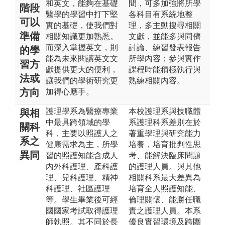
和英文，能夠在基礎
間，可多加強將所學
階段
醫學的學習中打下堅
各科目有系統地整
可以
實的基礎，使我們對
理，多主動搜尋相關
準備
相關知識更加熟悉。
文獻，並能多與同儕
而深入掌握英文，則
討論、練習發表報告
的學
能為未來閱讀英文文
所學內容；參與實作
習方
獻提供更大的便利，
課程時能積極執行與
法或
讓我們的學術研究更
熟練相關內容。
方向
加得心應手。
護理學系為醫療專業
本校護理系與技職體
與相
中最具跨領域的學
系護理科系差別在於
關科
科，主要以照護人之
著重學理與研究能力
系之
健康需求為主，所學
培養，培育批判性思
異同
習的照護知能含成人
考、能解決臨床問題
內外科護理、產科護
的護理人員。與其他
理、兒科護理、精神
相關科系最大差異為
科護理、社區護理
培育全人照護知能、
等。學生畢業後可經
倫理關懷、能勝任職
國國家考試取得護理
責之護理人員。本系
師執照。其不同於長
優良實習環境及跨團