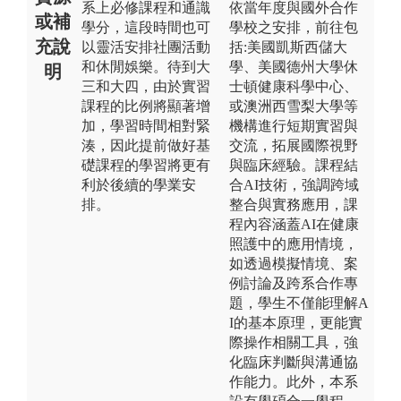
系上必修課程和通識
依當年度與國外合作
或補
學分，這段時間也可
學校之安排，前往包
充說
以靈活安排社團活動
括:美國凱斯西儲大
和休閒娛樂。待到大
學、美國德州大學休
明
三和大四，由於實習
士頓健康科學中心、
課程的比例將顯著增
或澳洲西雪梨大學等
加，學習時間相對緊
機構進行短期實習與
湊，因此提前做好基
交流，拓展國際視野
礎課程的學習將更有
與臨床經驗。課程結
利於後續的學業安
合AI技術，強調跨域
排。
整合與實務應用，課
程內容涵蓋AI在健康
照護中的應用情境，
如透過模擬情境、案
例討論及跨系合作專
題，學生不僅能理解A
I的基本原理，更能實
際操作相關工具，強
化臨床判斷與溝通協
作能力。此外，本系