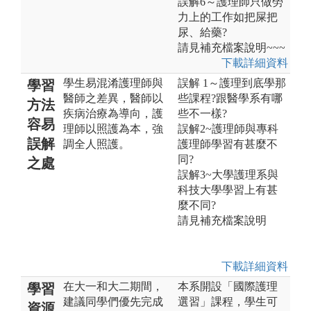
誤解6～護理師只做勞
力上的工作如把屎把
尿、給藥?
請見補充檔案說明~~~
下載詳細資料
學生易混淆護理師與
誤解 1～護理到底學那
學習
醫師之差異，醫師以
些課程?跟醫學系有哪
方法
疾病治療為導向，護
些不一樣?
容易
理師以照護為本，強
誤解2~護理師與專科
誤解
調全人照護。
護理師學習有甚麼不
同?
之處
誤解3~大學護理系與
科技大學學習上有甚
麼不同?
請見補充檔案說明
下載詳細資料
在大一和大二期間，
本系開設「國際護理
學習
建議同學們優先完成
選習」課程，學生可
資源