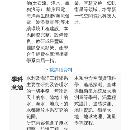
治(土石流、淹水、瘋
業、智慧交通、低軌
狗浪等)、離岸風電、
衛星等領域，培育新
海洋再生能源(海流發
一代空間資訊科技人
電、波浪發電等)等永
才。
續環境工程建設。本
系師資完整、設備優
良、教研成果豐碩、
國際交流頻繁、產學
合作經費在臺灣相關
學系首屈一指。
下載詳細資料
水利及海洋工程學系
本系包含空間資訊科
學科
主要在研究及管理水
學、遙感探測、全球
意涵
的一切事務，無論是
導航衛星系統及大地
天上的水、陸地上的
測量等學科。涵蓋程
水、海水、地底下的
式設計、遙感探測、
水都屬於本系研究的
地理資訊、衛星大
範圍。
地、地球物理、測量
研究內容包含了淹水
學等課程。
預警、防洪工程、水