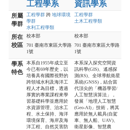
工程學系
資訊學系
工程
學群
跨
地球環境
工程
學群
所屬
學群
土木工程
學類
學群
水利工程
學類
校本部
校本部
所在
校區
701 臺南市東區大學路
701 臺南市東區大學路
1號
1號
本系自1955年成立至
本系深入探究空間資
學系
今已有69年歷史，以
訊科學(GIS)、遙感探
特色
培養具有國際視野的
測(RS)、全球導航衛星
跨領域水利及海洋工
系統(GNSS)，結合當
程人才為目標，透過
代頂尖的「機器學習/
厚實的專業課程來學
人工智慧演算法」，
習基礎科學並應用於
發展「地理人工智慧
水資源管理、治水工
(Geo-AI)」技術，將其
程、水土保持、海洋
應用於無人載具(自駕
環境保育、海岸及海
車、無人船、UAV)、
洋工程、自然災害防
衛星影像、智慧農