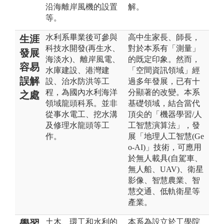
沿海離岸風機的設置
解。
等。
水利系畢業後可參與
高中生家長、師長，
生涯
科技水開發(再生水、
對於本系有「測量」
發展
海淡水)、離岸風電、
的既定印象。然而，
容易
水庫建設、港灣建
「空間資訊領域」經
誤解
設、治水防洪等工
過多年發展，已有十
程，為國內水利海洋
分顯著的改變。本系
之處
領域龍頭科系。並非
基礎領域，結合當代
從事水電工、挖水溝
頂尖的「機器學習/人
及修理水龍頭等工
工智慧演算法」，發
作。
展「地理人工智慧(Ge
o-AI)」技術，可應用
於無人載具(自駕車、
無人船、UAV)、衛星
影像、智慧農業、智
慧交通、低軌衛星等
產業。
土木、環工和水利的
本系為設立於工學院
學習