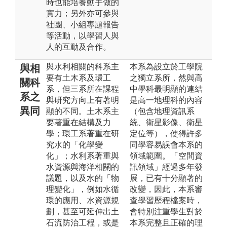
時也能培養動手做的
實力；另外亦可參與
社團、小組專題報告
等活動，以學習人與
人的互動及合作。
與水利相關的科系主
本系為設立於工學院
與相
要有土木系及環工
之獨立系所，然與高
關科
系，但三系所在課程
中學科最明顯的連結
系之
與研究方向上有著明
是高一地理科的內容
異同
顯的不同。土木系主
（包含地理資訊系
要著重在結構及力
統、衛星影像、衛星
學；環工系著重在研
定位等），使得許多
究水的「化學變
同學容易誤會本系的
化」；水利系著重與
領域範圍。「空間資
水資源與海洋相關的
訊領域」經過多年發
議題，以及水的「物
展，已有十分顯著的
理變化」，例如水循
改變，因此，本系審
環的應用、水資源規
查學習歷程檔案時，
劃，甚至可延伸出土
會特別注重學生對於
石流防治工程，或是
本系完整且正確的理