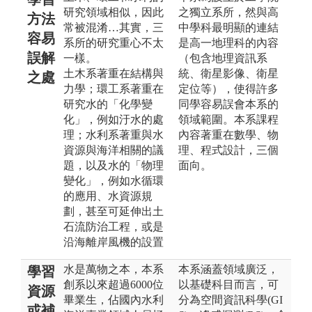
研究領域相似，因此
之獨立系所，然與高
方法
常被混淆…其實，三
中學科最明顯的連結
容易
系所的研究重心不太
是高一地理科的內容
誤解
一樣。
（包含地理資訊系
土木系著重在結構與
統、衛星影像、衛星
之處
力學；環工系著重在
定位等），使得許多
研究水的「化學變
同學容易誤會本系的
化」，例如汙水的處
領域範圍。本系課程
理；水利系著重與水
內容著重在數學、物
資源與海洋相關的議
理、程式設計，三個
題，以及水的「物理
面向。
變化」，例如水循環
的應用、水資源規
劃，甚至可延伸出土
石流防治工程，或是
沿海離岸風機的設置
水是萬物之本，本系
本系涵蓋領域廣泛，
學習
創系以來超過6000位
以基礎科目而言，可
資源
畢業生，佔國內水利
分為空間資訊科學(GI
或補