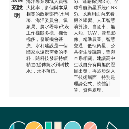
海洋專業領域人員極
S)、遙感探測(RS)、全
充說
大比率，多個與本系
球導航衛星系統(GNS
相關的政府部門(水利
S)。以應用面向來看，
明
署、海洋委員會、氣
機器學習、人工智慧
象局、農水署等)代表
演算法、自駕車、無
工作樣態多樣、機會
人船、UAV、衛星影
極多，發展機會甚
像、精準農業、智慧
廣。水利建設是一個
交通、低軌衛星、公
國家永遠都需要的學
共衛生等議題，皆與
科，隨科技發展持續
本系相關。建議高中
精進(從傳統水到科技
生以自身有興趣的題
水)，永不落伍。
目出發，再逐步深入
至技術層面，特別是
理論公式、軟體計
算、資料處理。