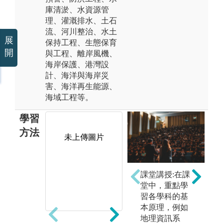
庫清淤、水資源管
理、灌溉排水、土石
流、河川整治、水土
展
保持工程、生態保育
開
與工程、離岸風機、
海岸保護、港灣設
計、海洋與海岸災
害、海洋再生能源、
海域工程等。
學習
方法
未上傳圖片
未上傳圖片
軟
課堂講授:在課
水
堂中，重點學
程
習各學科的基
透
本原理，例如
式
地理資訊系
悉