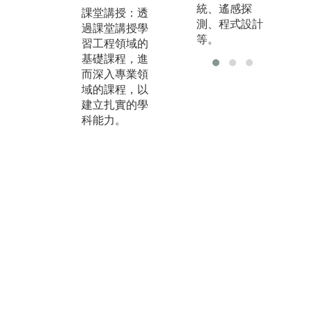
統、遙感探
步
課堂講授：透
專題實作：學
測、程式設計
算
過課堂講授學
生尋找與自己
等。
性
習工程領域的
興趣相符的議
及M
基礎課程，進
題(如河川整
基
而深入專業領
治、生態保
習
域的課程，以
育、離岸風
洋
建立扎實的學
電、海洋再生
資
科能力。
能源等)，與教
行
授進行探討，
分
並完成專題報
告。透過探討
過程幫助學生
儲備基礎科
學、應用科學
之能力，瞭解
研究流程，研
究態度及研究
方法，培養與
他人合作溝通
的協調。