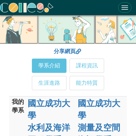
ColleGo! 大學選才與高中育才輔助系統
分享網頁
學系介紹
課程資訊
生涯進路
能力特質
我的
國立成功大
國立成功大
學系
學
學
水利及海洋
測量及空間