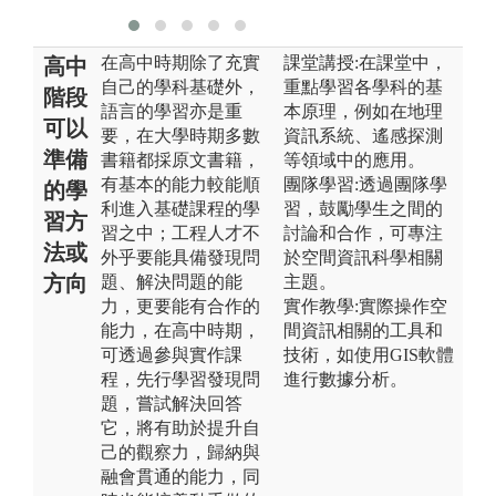
在高中時期除了充實
課堂講授:在課堂中，
高中
自己的學科基礎外，
重點學習各學科的基
階段
語言的學習亦是重
本原理，例如在地理
可以
要，在大學時期多數
資訊系統、遙感探測
準備
書籍都採原文書籍，
等領域中的應用。
有基本的能力較能順
團隊學習:透過團隊學
的學
利進入基礎課程的學
習，鼓勵學生之間的
習方
習之中；工程人才不
討論和合作，可專注
法或
外乎要能具備發現問
於空間資訊科學相關
方向
題、解決問題的能
主題。
力，更要能有合作的
實作教學:實際操作空
能力，在高中時期，
間資訊相關的工具和
可透過參與實作課
技術，如使用GIS軟體
程，先行學習發現問
進行數據分析。
題，嘗試解決回答
它，將有助於提升自
己的觀察力，歸納與
融會貫通的能力，同