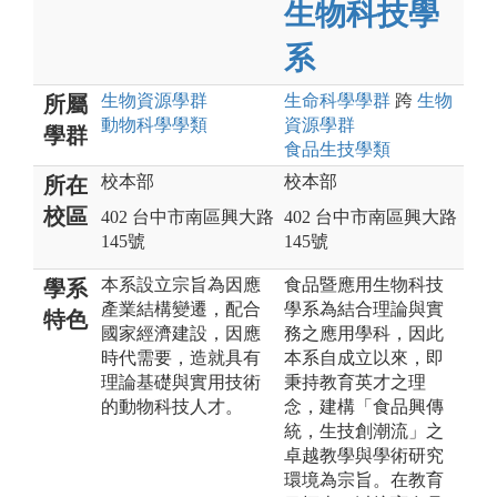
生物科技學
系
生物資源
學群
生命科學
學群
跨
生物
所屬
動物科學
學類
資源
學群
學群
食品生技
學類
校本部
校本部
所在
校區
402 台中市南區興大路
402 台中市南區興大路
145號
145號
本系設立宗旨為因應
食品暨應用生物科技
學系
產業結構變遷，配合
學系為結合理論與實
特色
國家經濟建設，因應
務之應用學科，因此
時代需要，造就具有
本系自成立以來，即
理論基礎與實用技術
秉持教育英才之理
的動物科技人才。
念，建構「食品興傳
統，生技創潮流」之
卓越教學與學術研究
環境為宗旨。在教育