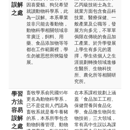
誤解
因喜愛貓、狗兒希望
乙丙級技術士為主。
就讀動物科學系，此
就業方面包含食品科
之處
為一誤解。本系畢業
技業、醫療保健、一
並非只能去養動物，
般產業及公職等，發
動物科學相關領域非
展方向多元，不單單
常廣泛，飼料、用
侷限在傳統的食品加
藥、食品添加物等等
工產業。於升學發展
都在工作範圍裡，學
上學生有多元的選
生勿被思想所狹隘發
擇，學生依個人之生
展。
涯規劃轉換領域進修
生醫所、生物科技
所、農化所等相關研
究所。
畜牧學系俞民國95年
在本系課程規劃上涵
學習
更名為動物科學系，
蓋「食品加工工程、
方法
已不是從前人們認為
保健營養與食品化
容易
畜牧系就是養牛養豬
學、食品微生物與生
誤解
的系，本系所學包含
物技術」三大領域，
動物飼養管理、動物
常有高中生誤以為課
之處