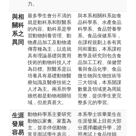
力。
最多學生會分不清的
與本系相關科系如食
與相
就是動科系和獸醫系
品科學系、水產食品
關科
的內容。動科系是學
科學系、食品營養學
系之
習動物飼養管理、動
系、食品保健系等，
異同
物產品加工及動物遺
在課程規劃上各有異
傳育種為主，以造就
同和重點，本系課程
具有理論基礎與實用
教學及研究則包含食
技術的動物科技人才
品加工工程、保健營
為目標。獸醫系是以
養與食品化學、食品
培養具有基礎動物醫
微生物與生物技術等
療知識及醫療技術之
三大領域，本系開課
人才為主。兩系所學
數量及領域更為周延
雖然都是動物相關領
完整，提供學生更完
域，但差異甚大。
整多元的學習。
動物科學系主要研究
本系學士班畢業生在
生涯
動物以家禽、家畜為
生涯發展上目前大部
發展
主，並非伴侶動物，
分選擇繼續升學，證
容易
常見面試學生表示，
照考試上食品技師、