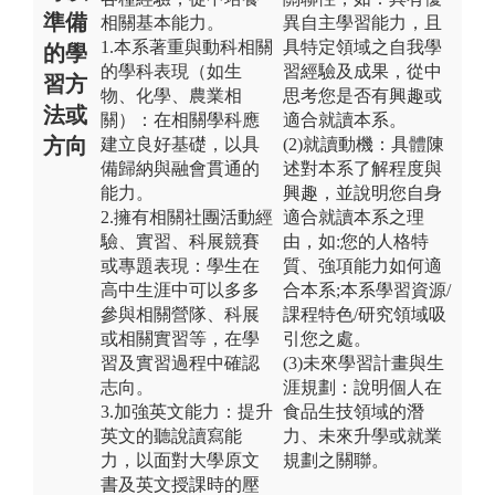
準備
相關基本能力。
異自主學習能力，且
1.本系著重與動科相關
具特定領域之自我學
的學
的學科表現（如生
習經驗及成果，從中
習方
物、化學、農業相
思考您是否有興趣或
法或
關）：在相關學科應
適合就讀本系。
方向
建立良好基礎，以具
(2)就讀動機：具體陳
備歸納與融會貫通的
述對本系了解程度與
能力。
興趣，並說明您自身
2.擁有相關社團活動經
適合就讀本系之理
驗、實習、科展競賽
由，如:您的人格特
或專題表現：學生在
質、強項能力如何適
高中生涯中可以多多
合本系;本系學習資源/
參與相關營隊、科展
課程特色/研究領域吸
或相關實習等，在學
引您之處。
習及實習過程中確認
(3)未來學習計畫與生
志向。
涯規劃：說明個人在
3.加強英文能力：提升
食品生技領域的潛
英文的聽說讀寫能
力、未來升學或就業
力，以面對大學原文
規劃之關聯。
書及英文授課時的壓