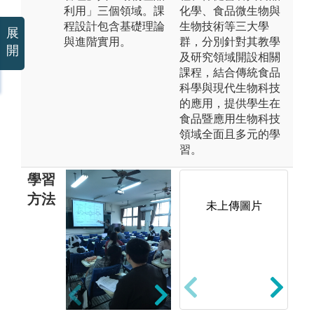
利用」三個領域。課
化學、食品微生物與
程設計包含基礎理論
生物技術等三大學
展
與進階實用。
群，分別針對其教學
開
及研究領域開設相關
課程，結合傳統食品
科學與現代生物科技
的應用，提供學生在
食品暨應用生物科技
領域全面且多元的學
習。
學習
方法
未上傳圖片
2.實習課實做-
課程內容相關
的演練或實習
操作