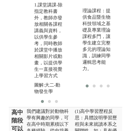
1.課堂講課-除
3
圖解:雞隻人工
理論課程：提
指定教科書
單
授精(動物生產
供食品暨生物
外，教師亦發
實習)
圖
科技領域之基
放相關各課程
習
礎及專業理論
講義與資料，
分
課程多門，讓
以供學生參
學生建立完整
考，同時教師
多元的理論知
於課堂中播放
識，訓練同學
相關影片或動
邏輯思考能
畫，以提供學
力。
生一直接視覺
上學習方式
圖解:大二-動
物發生學
我們建議對於動物科
(1)高中學習歷程反
高中
學有興趣的同學，可
思：具體說明學習歷
階段
在高中時期累積以下
程與未來就讀本系之
可以
各種經驗，從中培養
關聯性，如：具有優