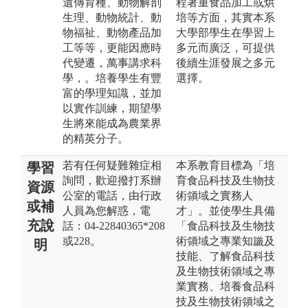
遺傳育種、動物解剖
程著重食品加工或烘
生理、動物統計、動
培等方面，其實本系
物福祉、動物產品加
大學部學生在學習上
工等等，更能因應時
多元而廣泛，可提供
代變遷，萬事講求科
後續生涯發展之多元
學，。培養學生有豐
選擇。
富的學理知識，並加
以實作訓練，期望學
生將來能成為農業界
的精英分子。
若有任何疑難雜症相
本系教育目標為「培
學習
詢問，歡迎撥打系辦
育食品科技及生物技
資源
公室的電話，由行政
術領域之實務人
或補
人員為您解惑，電
才」。並使學生具備
充說
話：04-22840365*208
「食品科技及生物技
或228。
術領域之專業知識及
明
技能、了解食品科技
及生物技術領域之專
業實務、培養食品科
技及生物技術領域之