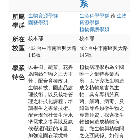
系
生物資源
學群
生命科學
學群
跨
生物
所屬
園藝
學類
資源
學群
學群
植物保護
學類
校本部
校本部
所在
校區
402 台中市南區興大路
402 台中市南區興大路
145號
145號
以果樹、蔬菜、花卉
植物病理學系為全國
學系
為園藝作物之三大主
唯一之獨特專業系
特色
幹，配合育種改良、
所，以研究微生物造
生物科技、園產品處
成之植物危害為主
理技術，以及栽培管
軸，具有專精於真
理之科技化課程，培
菌、細菌、病毒、及
訓學生之專業技術。
線蟲等各類微生物之
配合現代社會生活水
專業師資，探索微生
準需求之提昇以及氣
物如何造成植物病
候變遷問題的考量，
害、微生物與植物間
加強造園在環境綠
之交互關係、如何有