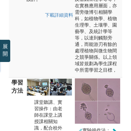
在實務應用層面，亦
需旁徵博引相關學
下載詳細資料
科，如植物學、植物
生理學、土壤學、園
藝學、及統計學等
等，以達到觸類旁
通，而能游刃有餘的
展
處理植物與微生物間
開
之競爭關係。以上領
域皆規劃為學生課程
中所需學習之目標，
學習
方法
課堂聽講、實
習操作：由老
研究方法：學
師在課堂上講
生加入各領域
授課相關知
實驗室進行研
識，配合校外
究，並利用科
實驗操作法：