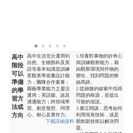
心
地
間
圖
版
高中生須充分運用到
1.培養對事物的好奇心
高中
自然、生物類科及英
與訓練觀察能力，藉
階段
語等基本知識並訓練
由觀察環境與作物的
可以
景觀美學規畫設計能
變化，找到問題的蛛
準備
力；團隊合作素養；
絲馬跡。
園藝專業能力之靈活
2.從細微的線索中找尋
的學
運用；英語聽、說及
問題的根源，並提出
習方
溝通能力；跨領域學
可能的假說。
法或
習、創意發想、同理
3.廣泛閱讀，思考如何
方向
心、耐心及實作力。
利用現有技術，或是
下載詳細資料
開創新技術以解決問
題。