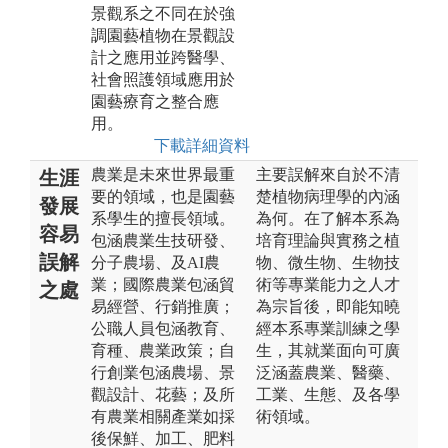
景觀系之不同在於強
調園藝植物在景觀設
計之應用並跨醫學、
社會照護領域應用於
園藝療育之整合應
用。
下載詳細資料
農業是未來世界最重
主要誤解來自於不清
生涯
要的領域，也是園藝
楚植物病理學的內涵
發展
系學生的擅長領域。
為何。在了解本系為
容易
包涵農業生技研發、
培育理論與實務之植
誤解
分子農場、及AI農
物、微生物、生物技
業；國際農業包涵貿
術等專業能力之人才
之處
易經營、行銷推廣；
為宗旨後，即能知曉
公職人員包涵教育、
經本系專業訓練之學
育種、農業政策；自
生，其就業面向可廣
行創業包涵農場、景
泛涵蓋農業、醫藥、
觀設計、花藝；及所
工業、生態、及各學
有農業相關產業如採
術領域。
後保鮮、加工、肥料