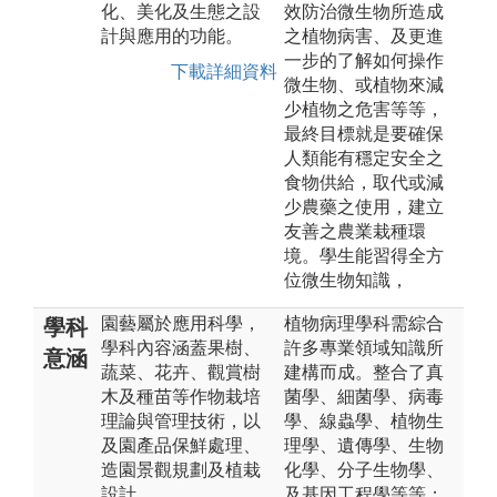
化、美化及生態之設
效防治微生物所造成
計與應用的功能。
之植物病害、及更進
一步的了解如何操作
下載詳細資料
微生物、或植物來減
少植物之危害等等，
最終目標就是要確保
人類能有穩定安全之
食物供給，取代或減
少農藥之使用，建立
友善之農業栽種環
境。學生能習得全方
位微生物知識，
園藝屬於應用科學，
植物病理學科需綜合
學科
學科內容涵蓋果樹、
許多專業領域知識所
意涵
蔬菜、花卉、觀賞樹
建構而成。整合了真
木及種苗等作物栽培
菌學、細菌學、病毒
理論與管理技術，以
學、線蟲學、植物生
及園產品保鮮處理、
理學、遺傳學、生物
造園景觀規劃及植栽
化學、分子生物學、
設計。
及基因工程學等等；