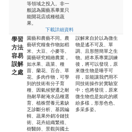
等領域之投入。非一
般認為園藝系畢業只
能開花店或種植蔬
果。
下載詳細資料
園藝和農藝不同。農
誤解來自於以為微生
學習
藝研究糧食作物如稻
物是遙不可及、單
方法
米、大豆、小麥等。
調、且形態簡單之生
容易
園藝研究精緻農業，
物。經本系專業訓練
誤解
如水果、蔬菜、種
後，將可以發現，原
苗、蘭花、百合、草
來微生物是唾手可
之處
花、多肉作物，可學
得，並能讓我們用不
到的技術有分子育
同技術操作於實驗室
種、因氣候變遷之耐
中；也將發現，原來
熱耐旱耐淹水品種選
微生物也是如此的繽
育、植株營養元素缺
紛多樣，形形色色、
乏診斷分析、基因編
多采多姿。
輯、蔬果外銷冷鏈技
術、花卉組織繁殖、
樹醫師、景觀與國土