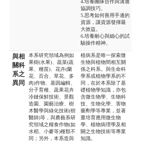
4.培養團隊合作與溝通
協調技巧。
5.思考如何善用手邊的
資源，讓資源發揮最
大效益。
6.培養耐心與細心的試
驗操作精神。
本系研究領域為例如
植病系是唯一探索微
與相
果樹(水果)、蔬菜(蔬
生物與植物間相互關
關科
果、種苗)、花卉(蘭
係之科系。與生命科
系之
花、百合、草花、多
學系或植物學系的不
異同
肉)作物、基因編輯、
同，在於本系除了基
分子育種、蔬果花卉
礎植物學知識，亦包
冷鏈保鮮技術、景觀
含微生物學、生物科
造園、園藝治療、樹
技、生物化學、害物
木醫學與綠化技術(樹
藥劑學等專業，並著
醫師)等，與農藝系研
重培育應用微生物
究領域之糧食作物(如
學、植物病理學及相
水稻、小麥等)種類不
關之生物技術等專業
同；另外，本系造與
知識。