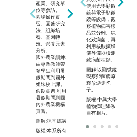
產業、研究單
學驗證方法分
使用光學顯微
位等參訪。
析實驗結果。
鏡與電子顯微
觀
園場操作實
引導學生進入
鏡等設備，觀
學
習、園藝研究
研究的領域，
察植物病害樣
常
法、組織培
進而能進行研
品並分離、純
物
養、基因轉
究、蒐集資
化致病菌，再
紀
殖、營養元素
料、統計分析
利用核酸擴增
好
分析。
資料、解釋結
儀等儀器檢測
字
國外農業訓練:
果及撰寫報
致病菌種類。
田
由專業教師帶
告。
由
圖解:以顯微鏡
領學生利用暑
操
圖解:實驗法
觀察卵菌病原
假期間到國外
認
釋放游走孢
姐妹校上課。
版權:本系所有
種
子。
假期實習:利用
發
暑假期間到國
版權:中興大學
瞭
內外農業機構
植物病理學系
理
實習。
自有相片。
生
基
圖解:課堂聽講
於
版權:本系所有
網