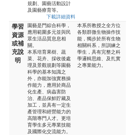
規劃、園藝活動設計
及園藝療育等。
下載詳細資料
園藝是門綜合科學，
本系所教授之全方位
學習
應用範圍多元並與民
各類群微生物操作技
資源
眾生活品質息息相
能，獨步於所有生物
或補
關。
相關科系，所訓練之
充說
本系培育果樹、蔬
學生，具有完整之科
菜、花卉、採收後處
學邏輯思維、及扎實
明
理及景觀規劃等園藝
之專業能力。
科學的基本知識之
外，亦能加強實務操
作能力，應用於商品
化生產、病蟲害防
治、產品保鮮貯藏及
加工，並具有一定生
產管理和經營能力的
高階專門人才。更培
育學生多元專業技能
及國際化交流能力。