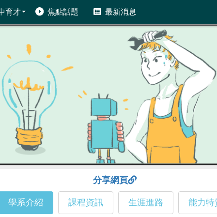
中育才
焦點話題
最新消息
分享網頁
學系介紹
課程資訊
生涯進路
能力特