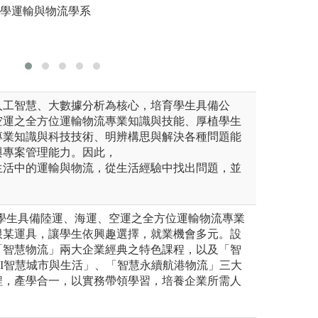
大學運輸與物流學系
透過合作學習，學
享各自的成果，有
圖解:回歸與相關
人工智慧、大數據分析為核心，培育學生具備公
空運之全方位運輸物流專業知識與技能、厚植學生
專業知識與科技技術、明辨構思與解決各種問題能
與專案管理能力。因此，
生活中的運輸與物流，從生活經驗中找出問題，並
。
培育學生具備陸運、海運、空運之全方位運輸物流專業
限某運具，讓學生依興趣選擇，就業機會多元。設
「智慧物流」兩大企業經典之特色課程，以及「智
I智慧城市與生活」、「智慧永續航港物流」三大
程，產學合一，以實務帶領學習，培養企業所需人