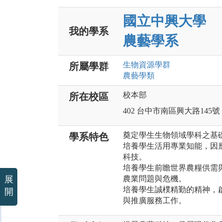
國立中興大學
我的學系
農藝學系
生物資源
學群
所屬學群
農藝
學類
校本部
所在校區
402 台中市南區興大路145號
奠定學生生物領域學科之基
學系特色
培養學生活用專業知能，因
科技。
培養學生前瞻世界農糧供需
展
農業問題與危機。
培養學生誠樸精勤的精神，
開
與推廣服務工作。