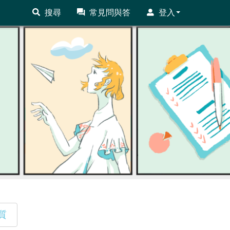
搜尋
常見問與答
登入
質