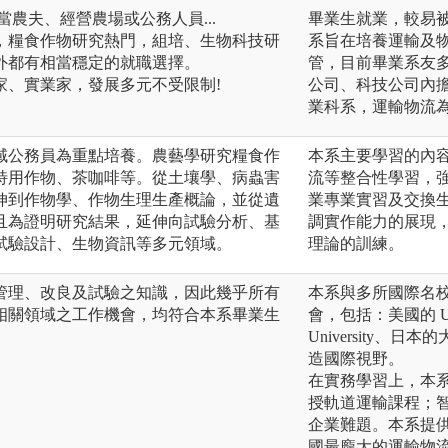
當農夫、經營農場或公務人員...
畢業生就業，較易被
，糧食作物研究熱門，組培、生物科技研
系旨在培養運輸及
外都有相當穩定的就職選擇。
管，目前畢業系友
家、實業家，發展多元不受限制!
公司、科技公司內擔
業科系，運輸物流
域公務員為重點培養。農藝學研究糧食作
本系主要學習的內
特用作物、茶咖啡等。從土壤學、病蟲害
流等整合性學習，
伸到作物學、作物生理生產概論，並從遺
業專業實習及交換
且為證明研究結果，延伸向試驗分析、基
調實作能力的展現
試驗設計、生物資訊等多元領域。
理論的訓練。
管理、改良及試驗之知識，因此幾乎所有
本系與多所國際名
相關領域之工作機會，均符合本系畢業生
會，包括：美國的 Univers
University、日本
造國際視野。
在實務學習上，本
授軌道運輸課程；
企業難題。本系提
國最龐大的運輸物