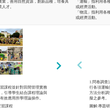
農業，善用自然資源，創新品種，培養具
「運輸」指利用各
業人才。
或經濟活動。
「物流」指利用各
或經濟活動。
專題實作：全國製
1.問卷調查
習課程並針對田間管理實務
行各項運輸
圖解:茶作學、製
，引導學生結合課程理論與
方法分析調
有效應用所學理論操作。
擬之參考。
實習課程
圖解:專題