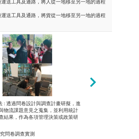
種運送工具及通路，將人從一地移至另一地的過程
種運送工具及通路，將貨從一地移至另一地的過程
茶比賽-術科之團隊合作
法 : 透過問卷設計與調查計畫研擬，進
生物統計與試驗設
2.資料調
與物流課題意見之蒐集，並利用統計
礎在於良好的試驗
技術等方
茶學、團隊合作
查結果，作為各項管理決策或政策研
能夠妥善運用生物
圖解:運輸
管理、品種育成及
版權:逢甲
研究目標。
研究問卷調查實測