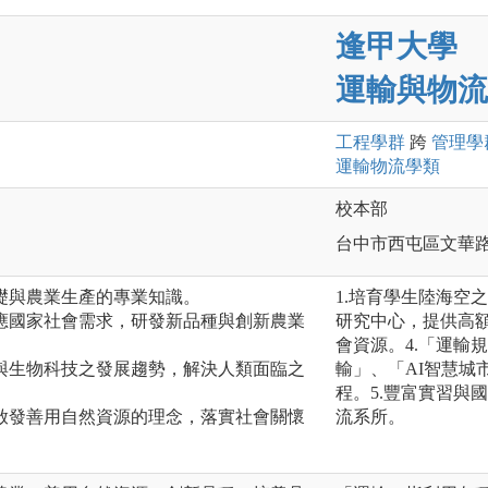
逢甲大學
運輸與物流
工程
學群
跨
管理
學
運輸物流
學類
校本部
台中市西屯區文華路
礎與農業生產的專業知識。
1.培育學生陸海空
應國家社會需求，研發新品種與創新農業
研究中心，提供高額
會資源。4.「運輸
與生物科技之發展趨勢，解決人類面臨之
輸」、「AI智慧城
程。5.豐富實習與
啟發善用自然資源的理念，落實社會關懷
流系所。