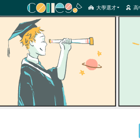
大學選才
高
ColleGo! 大學選才與高中育才輔助系統