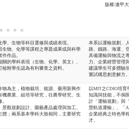
版權:逢甲
化學、生物等科目選修與成績表現。
本系以運輸規劃、
習生物、化學等課程之專題成果或與科學
路、鐵路、海運、
實作作品。
具備運輸與物流之
相關的學科表現（生物、化學、英文）、
力、企業經營管理
可檢附學生認為有利審查之資料。
建議學生可多體驗
嘗試構思創意解方
作物為主，植物栽培、能源、藥用新興作
以MIT之CDIO
有機農業、組培等研究，往農學研究、生
知識與技能，不侷
修。
計「運輸規劃」與
、景觀規劃設計、園藝產品處理與加工、
慧軌道運輸」、「A
主體；兩系基本學科大致相同，主要研究
企業經典之特色學
才。