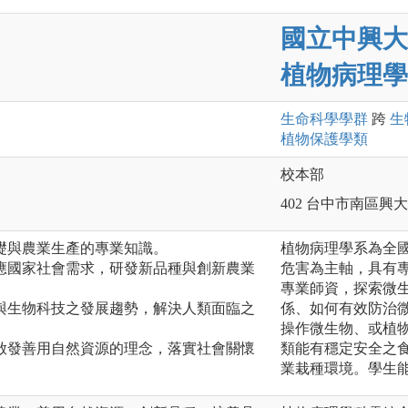
國立中興大
植物病理學
生命科學
學群
跨
生
植物保護
學類
校本部
402 台中市南區興大
礎與農業生產的專業知識。
植物病理學系為全
應國家社會需求，研發新品種與創新農業
危害為主軸，具有
專業師資，探索微
與生物科技之發展趨勢，解決人類面臨之
係、如何有效防治
操作微生物、或植
啟發善用自然資源的理念，落實社會關懷
類能有穩定安全之
業栽種環境。學生