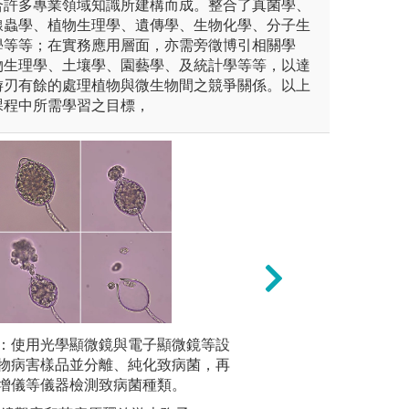
合許多專業領域知識所建構而成。整合了真菌學、
線蟲學、植物生理學、遺傳學、生物化學、分子生
學等等；在實務應用層面，亦需旁徵博引相關學
物生理學、土壤學、園藝學、及統計學等等，以達
游刃有餘的處理植物與微生物間之競爭關係。以上
課程中所需學習之目標，
茶比賽-術科之團隊合作
：使用光學顯微鏡與電子顯微鏡等設
生物統計與試驗設
經驗傳承
物病害樣品並分離、純化致病菌，再
礎在於良好的試驗
生實地參
茶學、團隊合作
增儀等儀器檢測致病菌種類。
能夠妥善運用生物
法，印證
管理、品種育成及