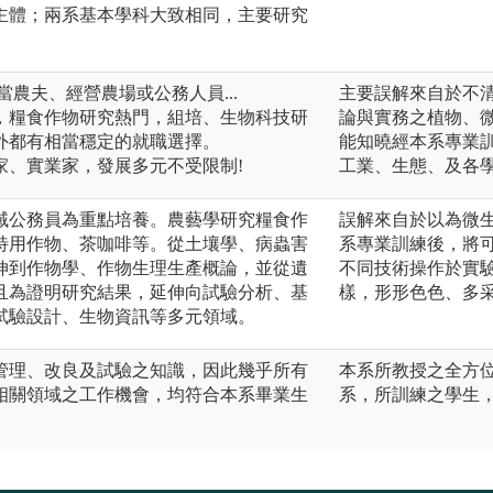
主體；兩系基本學科大致相同，主要研究
當農夫、經營農場或公務人員...
主要誤解來自於不
，糧食作物研究熱門，組培、生物科技研
論與實務之植物、
外都有相當穩定的就職選擇。
能知曉經本系專業
家、實業家，發展多元不受限制!
工業、生態、及各
域公務員為重點培養。農藝學研究糧食作
誤解來自於以為微
特用作物、茶咖啡等。從土壤學、病蟲害
系專業訓練後，將
伸到作物學、作物生理生產概論，並從遺
不同技術操作於實
且為證明研究結果，延伸向試驗分析、基
樣，形形色色、多
試驗設計、生物資訊等多元領域。
管理、改良及試驗之知識，因此幾乎所有
本系所教授之全方
相關領域之工作機會，均符合本系畢業生
系，所訓練之學生