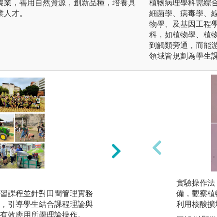
農業，善用自然資源，創新品種，培養具
植物病理學科需綜
業人才。
細菌學、病毒學、
物學、及基因工程
科，如植物學、植
到觸類旁通，而能
領域皆規劃為學生
專題實作：全國製
實驗操作法
習課程並針對田間管理實務
備，觀察植
圖解:茶作學、製
，引導學生結合課程理論與
利用核酸擴
有效應用所學理論操作。