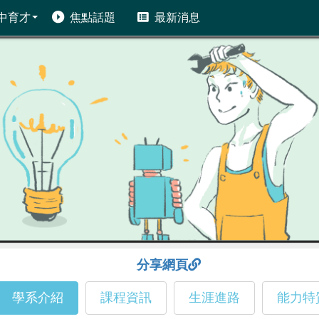
中育才
焦點話題
最新消息
分享網頁
學系介紹
課程資訊
生涯進路
能力特