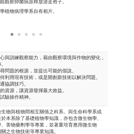
微鏡觀察卵菌病原釋放游走孢子。
圖解:授
研究目標。
大學植物病理學系自有相片。
版權:中
透過合作學習，學
享各自的成果，有
圖解:回歸與相關
奇心與訓練觀察能力，藉由觀察環境與作物的變化，
跡。
找尋問題的根源，並提出可能的假說。
如何利用現有技術，或是開創新技術以解決問題。
溝通協調技巧。
邊的資源，讓資源發揮最大效益。
的試驗操作精神。
微生物與植物間相互關係之科系。與生命科學系或
在於本系除了基礎植物學知識，亦包含微生物學、
學、害物藥劑學等專業，並著重培育應用微生物
相關之生物技術等專業知識。