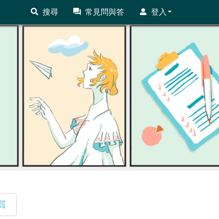
搜尋
常見問與答
登入
質