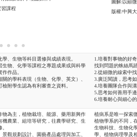
圖解:以顯
實習課程
版權:中興
化學、生物等科目選修與成績表現。
1.培養對事物的好
習生物、化學等課程之專題成果或與科學
找到問題的蛛絲馬
實作作品。
2.從細微的線索中
相關的學科表現（生物、化學、英文）、
3.廣泛閱讀，思考
可檢附學生認為有利審查之資料。
4.培養團隊合作與
5.思考如何善用手
6.培養耐心與細心
作物為主，植物栽培、能源、藥用新興作
植病系是唯一探索
有機農業、組培等研究，往農學研究、生
植物學系的不同，
修。
生物科技、生物化
、景觀規劃設計、園藝產品處理與加工、
學、植物病理學及