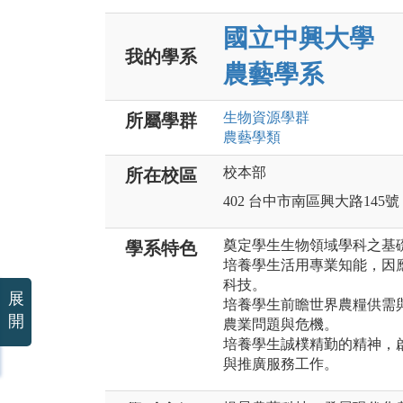
國立中興大學
我的學系
農藝學系
生物資源
學群
所屬學群
農藝
學類
校本部
所在校區
402 台中市南區興大路145號
奠定學生生物領域學科之基
學系特色
培養學生活用專業知能，因
科技。
展
培養學生前瞻世界農糧供需
開
農業問題與危機。
培養學生誠樸精勤的精神，
與推廣服務工作。