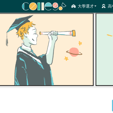
大學選才
高
ColleGo! 大學選才與高中育才輔助系統