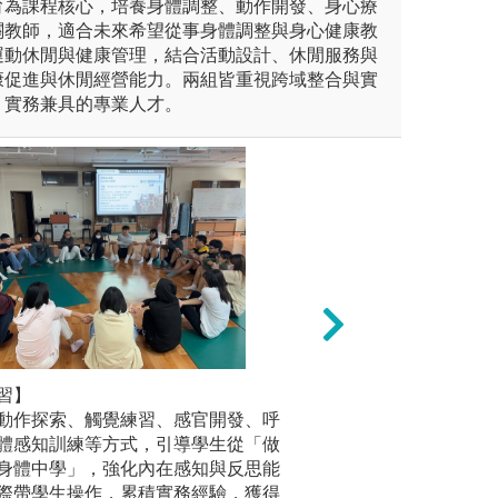
育為課程核心，培養身體調整、動作開發、身心療
關教師，適合未來希望從事身體調整與身心健康教
運動休閒與健康管理，結合活動設計、休閒服務與
康促進與休閒經營能力。兩組皆重視跨域整合與實
、實務兼具的專業人才。
未上傳圖片
習】
【技術實
程理論，將學習的操作方法實
文獻探討與反思：
動作探索、觸覺練習、感官開發、呼
教師親自
能訓練中，提升實務技能。
關文獻，訓練學生
體感知訓練等方式，引導學生從「做
同學大量
批判性思考。
身體中學」，強化內在感知與反思能
圖解:術科
際帶學生操作，累積實務經驗，獲得