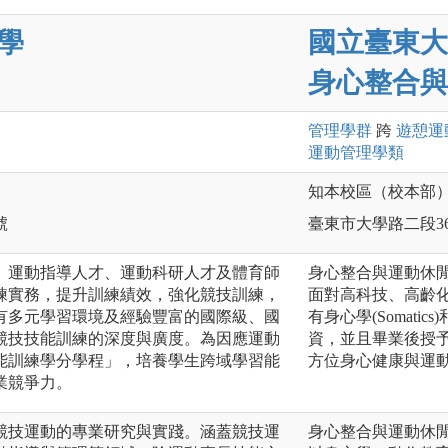
學
國立臺東大
身心整合與
管理
學群
跨
遊憩運
運動管理
學類
知本校區（校本部
號
臺東市大學路二段36
、運動指導人才、運動科研人才及體育師
身心整合與運動休
練實務，提升訓練績效，強化競技訓練，
面對高科技、高齡
有多元學習環境及經驗豐富的國際級、國
有身心學(Somatics)
競技技能訓練的深度與廣度。為因應運動
資，並且畢業後授
能訓練學分學程」，培養學生跨域學習能
方位身心健康與運
業競爭力。
競技運動的專業研究與實踐。涵蓋競技運
身心整合與運動休