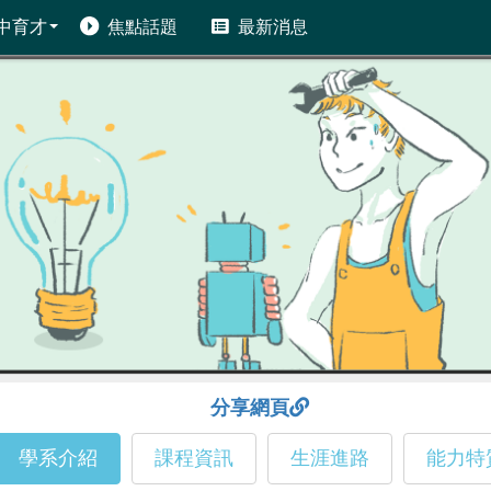
中育才
焦點話題
最新消息
分享網頁
學系介紹
課程資訊
生涯進路
能力特