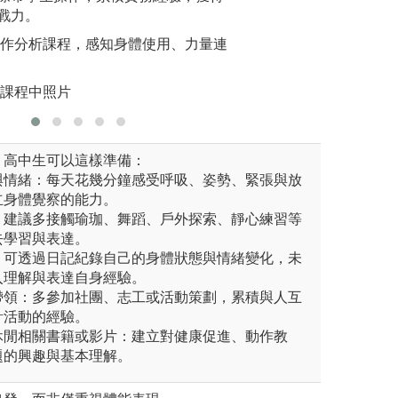
版權:心動
戰力。
動作分析課程，感知身體使用、力量連
系課程中照片
，高中生可以這樣準備：
體與情緒：每天花幾分鐘感受呼吸、姿勢、緊張與放
立身體覺察的能力。
動：建議多接觸瑜珈、舞蹈、戶外探索、靜心練習等
去學習與表達。
思：可透過日記紀錄自己的身體狀態與情緒變化，未
入理解與表達自身經驗。
與帶領：多參加社團、志工或活動策劃，累積與人互
計活動的經驗。
與休閒相關書籍或影片：建立對健康促進、動作教
題的興趣與基本理解。