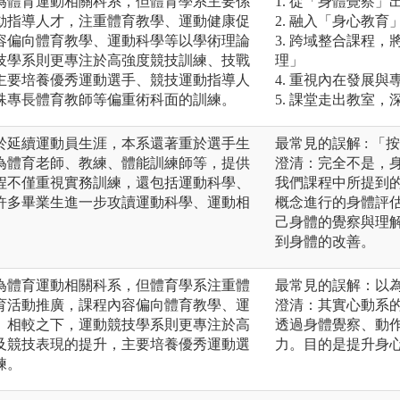
為體育運動相關科系，但體育學系主要係
1. 從「身體覺察
動指導人才，注重體育教學、運動健康促
2. 融入「身心教
容偏向體育教學、運動科學等以學術理論
3. 跨域整合課程
技學系則更專注於高強度競技訓練、技戰
理」
主要培養優秀運動選手、競技運動指導人
4. 重視內在發展
殊專長體育教師等偏重術科面的訓練。
5. 課堂走出教室
於延續運動員生涯，本系還著重於選手生
最常見的誤解 : 
為體育老師、教練、體能訓練師等，提供
澄清：完全不是，
程不僅重視實務訓練，還包括運動科學、
我們課程中所提到
許多畢業生進一步攻讀運動科學、運動相
概念進行的身體評
己身體的覺察與理
到身體的改善。
為體育運動相關科系，但體育學系注重體
最常見的誤解：以
育活動推廣，課程內容偏向體育教學、運
澄清：其實心動系
。相較之下，運動競技學系則更專注於高
透過身體覺察、動
及競技表現的提升，主要培養優秀運動選
力。目的是提升身
練。