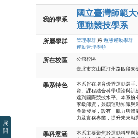
國立臺灣師範大
我的學系
運動競技學系
管理
學群
跨
遊憩運動
學群
所屬學群
運動管理
學類
公館校區
所在校區
臺北市文山區汀州路四段88
本系旨在培育優秀運動選手
學系特色
資。課程結合科學理論與訓
達到國際競技水平。本系擁
家級師資，兼顧運動知識與
產業發展，設有「肌力與體
力及實務專業，提升未來就
展
開
本系主要聚焦於運動科學與
學科意涵