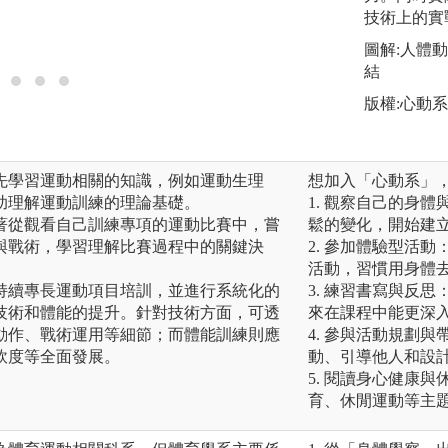
技術上的實
圖解:人體
結
版權:心動
先學習運動相關的知識，例如運動生理
想加入「心動系」
助理解運動訓練的理論基礎。
1. 觀察自己的身
著從觀看自己訓練專項的運動比賽中，嘗
鬆的變化，開始建
與戰術，學習理解比賽過程中的關鍵決
2. 參加體驗型活
活動，習慣用身體
持續專長運動項目培訓，並進行系統化的
3. 練習書寫與反
技術和體能的提升。針對技術方面，可透
來在課程中能更深
動作、戰術運用等細節；而體能訓練則應
4. 參與活動規劃
軟度等全面發展。
動、引導他人和設
5. 閱讀身心健康
育、休閒運動等主