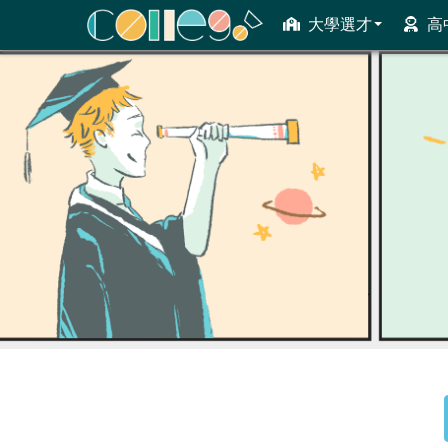
大學選才
高
ColleGo! 大學選才與高中育才輔助系統