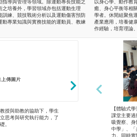
動指導與管理等領域。除運動專長技能之
以身心學、動作教
術之培養外，學習領域亦包括運動生理
癒、身心平衡等相
能訓練、競技戰術分析以及運動傷害預防
學者。休閒組聚焦
運動專業知識與實務技能的運動員、教練
產業應用，培養健
作經驗，培育理論
未上傳圖片
【體驗式學
教授與助教的協助下，學生
術科操作：根據課
課堂主要過
立思考與研究執行能力，了
際應用於競技與體
吸覺察、身
礎。
中學」、「
力。同時實