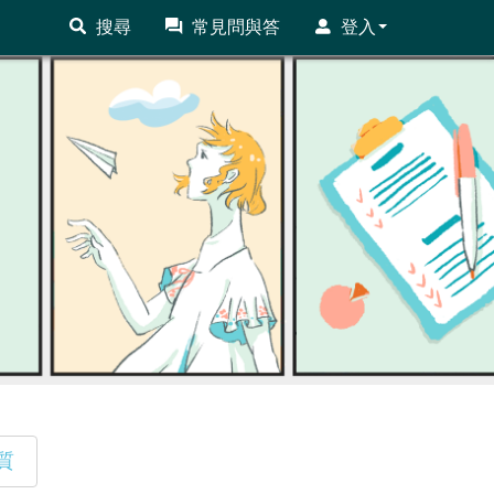
搜尋
常見問與答
登入
質