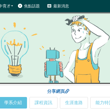
中育才
焦點話題
最新消息
分享網頁
學系介紹
課程資訊
生涯進路
能力特