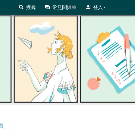
搜尋
常見問與答
登入
質