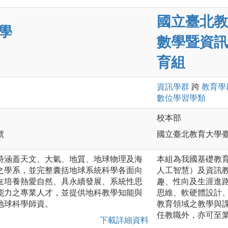
國立臺北教
學
數學暨資訊
育組
資訊
學群
跨
教育
學
數位學習
學類
校本部
號
國立臺北教育大學臺
時涵蓋天文、大氣、地質、地球物理及海
本組為我國基礎教
之學系，並完整囊括地球系統科學各面向
人工智慧）及資訊
在培養熱愛自然、具永續發展、系統性思
趣、性向及生涯進
能力之專業人才，並提供地科教學知能與
思維、軟硬體設計
地球科學師資。
教育領域之教學與
任教職外，亦可至
下載詳細資料