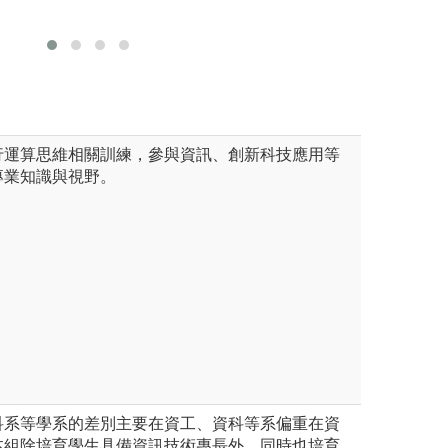
圖解:暑期專題計
版權:國北
系
版權:師大地球科
行運算思維相關訓練，參與資訊、創新科技應用等
專業知識與視野。
科系等學系的差別主要在資工、資科等系偏重在資
本組除培育學生具備資訊技術專長外，同時也培育