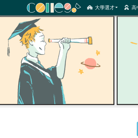
大學選才
高
ColleGo! 大學選才與高中育才輔助系統