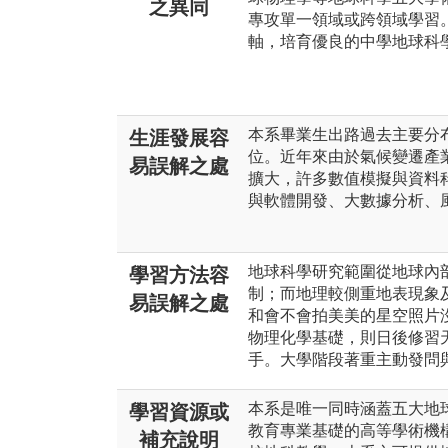
之異同
專攻單一領域或跨領域學習
軸，培育優良的中學地球科
本系畢業生出路過去主要分
生涯發展容
位。近年來由於氣候變遷產
易誤解之處
擴大，許多數值模擬與資料
與軟體開發、大數據分析、
地球科學研究範圍從地球內
學習方法容
制；而地理較側重地表現象
易誤解之處
和會不會拍美美的星空照片
物理化學基礎，則日後修習
手。大學階段著重主動發問
本系是唯一同時涵蓋五大地
學習資源或
教育專業基礎的高等學術機
補充說明