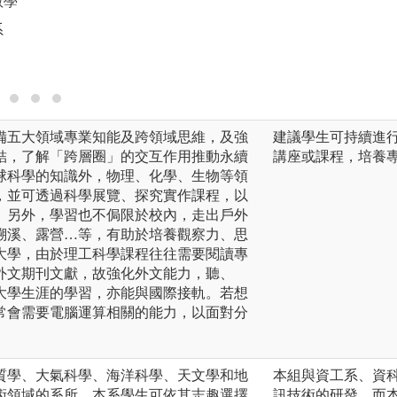
教學
圖解:課堂分組研究
系
版權:師大地球科學
備五大領域專業知能及跨領域思維，及強
建議學生可持續進
結，了解「跨層圈」的交互作用推動永續
講座或課程，培養
球科學的知識外，物理、化學、生物等領
，並可透過科學展覽、探究實作課程，以
。另外，學習也不侷限於校內，走出戶外
溯溪、露營…等，有助於培養觀察力、思
大學，由於理工科學課程往往需要閱讀專
外文期刊文獻，故強化外文能力，聽、
大學生涯的學習，亦能與國際接軌。若想
常會需要電腦運算相關的能力，以面對分
質學、大氣科學、海洋科學、天文學和地
本組與資工系、資
術領域的系所。本系學生可依其志趣選擇
訊技術的研發，而