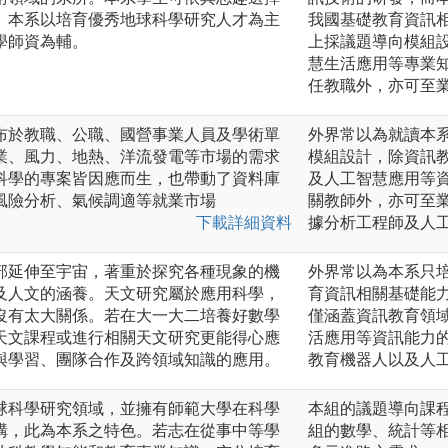
。本系以培育優秀地球科學研究人才為主
我國基礎教育資訊
學師資為輔。
上採議題導向模組
慧生活應用等專業
任教職外，亦可至
布於教職、公職、國營事業人員及學術單
外界常以為就讀本
業、風力、地熱、洋流發電等市場的需求
模組設計，除資訊
科學的專案皆因應而生，也帶動了資料庫
及人工智慧應用等
風險分析、氣候調適等就業市場
關教師外，亦可至
下載詳細資料
據分析工程師及人
部延伸至宇宙，著重於探究各種現象的機
外界常以為本系只
及人文的涵養。天文研究屬於應用科學，
育資訊相關基礎能
沒有太大關係。若在大一大二培養好數學
僅涵蓋資訊教育領
天文課程或進行相關天文研究更能得心應
活應用等資訊能力的
與學習、團隊合作及跨領域知識的應用。
教育機器人以及人
球科學研究領域，並擁有師範大學在科學
本組的議題導向課
構，此為本系之特色。若志在從事中等學
組的數學、統計等