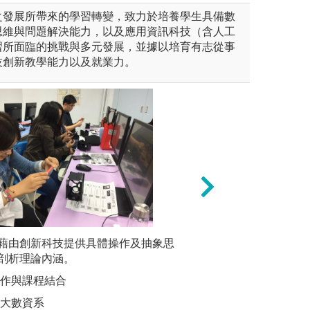
之發展所帶來的學習轉變，致力於培養學生具備數
思維與問題解決能力，以及應用資訊科技（含人工
習所面臨的挑戰與多元發展，並據以培育有志從事
技創新教學能力以及就業力。
球上各種現象，需要透過團隊
藉由創新科技提供具體操作及抽象思
問題導向課程：培
體驗學習
意，解決問題。本系部分課程
剖析理論內涵。
要目標，本系較高
參訪，深
合作，培養合作能力，提高個
方式進行，以解決
操作與課程結合
圖解:透
團體目標。
學解決觀察到的問
結
教大數資系