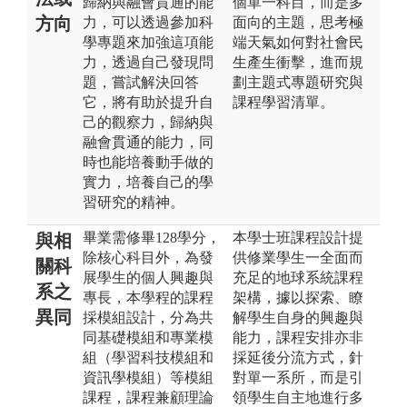
歸納與融會貫通的能
個單一科目，而是多
方向
力，可以透過參加科
面向的主題，思考極
學專題來加強這項能
端天氣如何對社會民
力，透過自己發現問
生產生衝擊，進而規
題，嘗試解決回答
劃主題式專題研究與
它，將有助於提升自
課程學習清單。
己的觀察力，歸納與
融會貫通的能力，同
時也能培養動手做的
實力，培養自己的學
習研究的精神。
畢業需修畢128學分，
本學士班課程設計提
與相
除核心科目外，為發
供修業學生一全面而
關科
展學生的個人興趣與
充足的地球系統課程
系之
專長，本學程的課程
架構，據以探索、瞭
異同
採模組設計，分為共
解學生自身的興趣與
同基礎模組和專業模
能力，課程安排亦非
組（學習科技模組和
採延後分流方式，針
資訊學模組）等模組
對單一系所，而是引
課程，課程兼顧理論
領學生自主地進行多