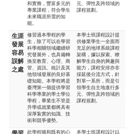
和實務，豐富多元的
元、彈性及跨領域的
專業課程，符合學生
課程規劃。
未來職涯所需的知
能。
修習過本學程的學
本學士班課程設計提
生涯
生，除了可以在學習
供修業學生一全面而
發展
科學相關領域繼續研
充足的地球系統課程
容易
究發展外，也具備轉
架構，據以探索、瞭
誤解
換至教育、心理、商
解學生自身的興趣與
管、資訊、統計及其
能力，課程安排亦非
之處
他領域發展的良好基
採延後分流方式，針
礎知能。本學程將是
對單一系所，而是引
臺灣第一個提供學習
領學生自主地進行多
科學專業的學士學位
元、彈性及跨領域的
學程，畢業生不管是
課程規劃。
升學或就業都將具有
深厚紮實的知識、技
術和競爭優勢。
此學程雖和既有的心
本學士班課程設計以
學習