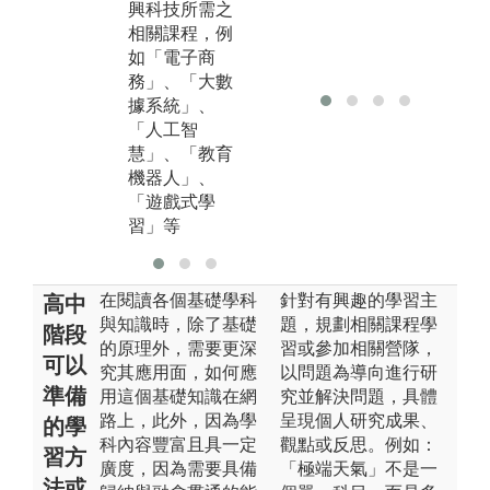
興科技所需之
動實驗室」、
式
相關課程，例
「腦波實驗
如「電子商
室」、「數位
務」、「大數
典藏與數位出
據系統」、
版實驗室」、
「人工智
「資訊素養與
慧」、「教育
數位學習實驗
機器人」、
室」及「虛擬
「遊戲式學
實境教室」等
習」等
相關設施。
在閱讀各個基礎學科
針對有興趣的學習主
高中
與知識時，除了基礎
題，規劃相關課程學
階段
的原理外，需要更深
習或參加相關營隊，
可以
究其應用面，如何應
以問題為導向進行研
準備
用這個基礎知識在網
究並解決問題，具體
路上，此外，因為學
呈現個人研究成果、
的學
科內容豐富且具一定
觀點或反思。例如：
習方
廣度，因為需要具備
「極端天氣」不是一
法或