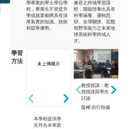
學專業的學士學位學
兼容之跨域學習課
程，畢業生不管是升
程，期能培養出具有
學或就業都將具有深
科學涵養、邏輯思
厚紮實的知識、技術
辯、全球關懷、宏觀
和競爭優勢。
視野等能力之未來地
球系統科學跨域人
才。
學習
方法
未上傳圖片
未上傳圖片
教授授課：教
授授課與學生
討論
版權:自行拍攝
本學程提供學
可使用「未來
課
生符合未來新
教室」、「眼
和