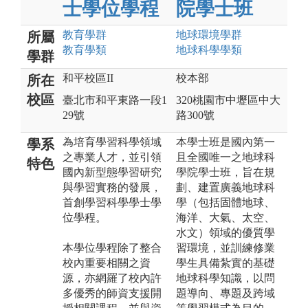
士學位學程
院學士班
教育
學群
地球環境
學群
所屬
教育
學類
地球科學
學類
學群
和平校區II
校本部
所在
校區
臺北市和平東路一段1
320桃園市中壢區中大
29號
路300號
為培育學習科學領域
本學士班是國內第一
學系
之專業人才，並引領
且全國唯一之地球科
特色
國內新型態學習研究
學院學士班，旨在規
與學習實務的發展，
劃、建置廣義地球科
首創學習科學學士學
學（包括固體地球、
位學程。
海洋、大氣、太空、
水文）領域的優質學
本學位學程除了整合
習環境，並訓練修業
校內重要相關之資
學生具備紮實的基礎
源，亦網羅了校內許
地球科學知識，以問
多優秀的師資支援開
題導向、專題及跨域