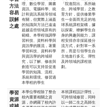
理、數位學習、圖書
「院進院出、系所融
方法
資訊、電腦科學、統
合、跨域學習」之教
容易
計和資訊系統等領域
育方針，提供修業學
誤解
有關，但實際上涵蓋
生一全面而充足的地
的知識與方法已遠遠
球系統課程架構，據
之處
超越這些領域原有的
以探索、瞭解學生自
範疇。本學程強調學
身的興趣與能力，課
習科技、資料科學與
程安排亦非採延後分
資訊學的匯流，著重
流方式，針對單一系
學習科技、資料科學
所，而是引領學生自
與資訊學的跨域研
主地進行多元、彈性
究，以了解、修改與
及跨領域的課程規
創造可以支持並促進
劃。
學習的知識、流程、
系統和環境。修習過
本學程的學生
本學位學程除了整合
本班課程設計彈性，
學習
校內重要相關之資
可跨領域修習，同時
資源
源，亦網羅了校內許
以一師二生之高師生
或補