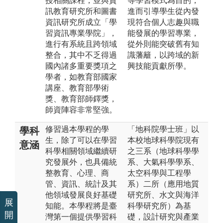
授相關課程，並與資
等學習模式為目的，
訊教育研究所和圖書
進而引導學生從內發
資訊研究所成立「學
現符合個人志趣與職
習資訊專業學院」，
能發展的學習專業，
進行有系統且跨領域
從外則能突破舊有知
整合，其中不乏得過
識藩籬，以跨域的新
國內諸多重要獎項之
興技能貢獻所學。
學者，如教育部國家
講座、教育部學術
獎、教育部師鐸獎，
師資陣容非常堅強。
修習過本學程的學
「地科院學士班」以
學科
生，除了可以在學習
本校地球科學院現有
意涵
科學相關領域繼續研
之三系（地球科學學
究發展外，也具備統
系、大氣科學學系、
整教育、心理、商
太空科學與工程學
管、資訊、統計及其
系）二所（應用地質
他領域發展良好基礎
研究所、水文與海洋
展
知能。本學程將是臺
科學研究所）為基
開
灣第一個提供學習科
礎，設計研究與產業