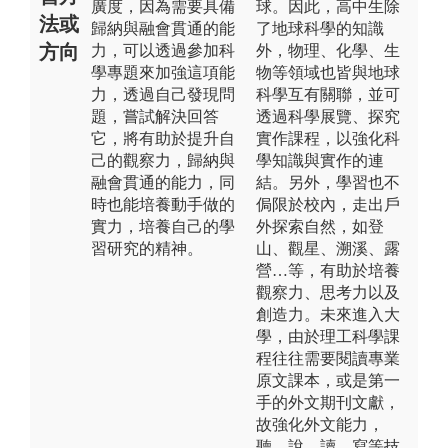
廣度，因為需要具備
球。因此，高中生除
法或
歸納與融會貫通的能
了地球科學的知識
方向
力，可以透過參加科
外，物理、化學、生
學專題來加強這項能
物等領域也皆與地球
力，透過自己發現問
科學互有關聯，並可
題，嘗試解決回答
透過科學展覽、探究
它，將有助於提升自
實作課程，以強化科
己的觀察力，歸納與
學知識與實作的連
融會貫通的能力，同
結。另外，學習也不
時也能培養動手做的
侷限於校內，走出戶
實力，培養自己的學
外探索自然，如登
習研究的精神。
山、觀星、溯溪、露
營…等，有助於培養
觀察力、思考力以及
創造力。未來進入大
學，由於理工科學課
程往往需要閱讀專業
原文課本，或是第一
手的外文期刊文獻，
故強化外文能力，
聽、說、讀、寫等技