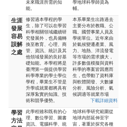
未來職涯所需的知
學地球科學師資為
能。
輔。
修習過本學程的學
本系畢業生出路過去
生涯
生，除了可以在學習
主要分布於教職、公
發展
科學相關領域繼續研
職、國營事業人員及
容易
究發展外，也具備轉
學術單位。近年來由
誤解
換至教育、心理、商
於氣候變遷產業、風
管、資訊、統計及其
力、地熱、洋流發電
之處
他領域發展的良好基
等市場的需求擴大，
礎知能。本學程將是
許多數值模擬與資料
臺灣第一個提供學習
科學的專案皆因應而
科學專業的學士學位
生，也帶動了資料庫
學程，畢業生不管是
與軟體開發、大數據
升學或就業都將具有
分析、風險分析、氣
深厚紮實的知識、技
候調適等就業市場
術和競爭優勢。
下載詳細資料
此學程雖和既有的心
地球科學研究範圍從
學習
理、數位學習、圖書
地球內部延伸至宇
方法
資訊、電腦科學、統
宙，著重於探究各種