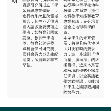
明
資訊研究所成立「學
在從事中等學校地科
習資訊專業學院」，
教學，本系亦可提供
進行有系統且跨領域
地科教學知能和教育
整合，其中不乏得過
專業知識，充分培育
國內諸多重要獎項之
健全之地球科學師
學者，如教育部國家
資。
講座、教育部學術
本系學生的未來發
獎、教育部師鐸獎、
展，將更具時代性與
國科會傑出研究獎、
面對挑戰時的競爭
國科會吳大猷先生紀
力，進一步達到「博
念獎，師資陣容非常
而精、廣而深」的終
堅強。
極目標。近來本系更
積極增聘優秀外籍專
任師資，以全英語教
學方式授課，期能增
加學生之國際觀與國
際競爭力。