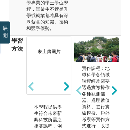
學專業的學士學位學
程，畢業生不管是升
學或就業都將具有深
厚紮實的知識、技術
展
和競爭優勢。
開
學習
方法
未上傳圖片
未上傳圖片
實作課程：地
球科學各領域
課程經常需要
透過實際操作
各種觀測儀
器、處理數值
資料、進行實
本學程提供學
可使用「未來
課
驗模擬、戶外
生符合未來新
教室」、「眼
和
考察等實作方
興科技所需之
動實驗室」、
式
式進行，以提
相關課程，例
「腦波實驗