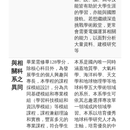
能皆有助於大學生涯
的學習，亦能與國際
接軌。若想繼續深造
挑戰學術殿堂，更常
會需要電腦運算相關
的能力，以面對分析
大量資料、建模研究
等
畢業需修畢128學分，
本系是國內唯一同時
與相
除核心科目外，為發
涵蓋地質學、大氣科
關科
展學生的個人興趣與
學、海洋科學、天文
系之
專長，本學程的課程
學和地球物理學等地
異同
採模組設計，分為共
球科學五大學術領域
同基礎模組和專業模
的系所。本系學生可
組（學習科技模組和
依其志趣選擇專攻單
資訊學模組）等模組
一領域或跨領域學
課程，課程兼顧理論
習。本系以培育優秀
和實務，豐富多元的
地球科學研究人才為
專業課程，符合學生
主軸，培育優良的中