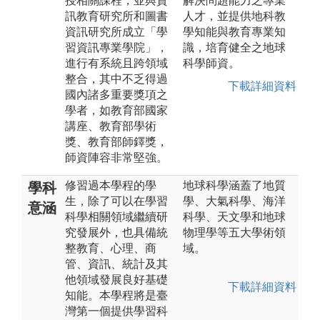
授相關課程，並與資
解決問題能力之專業
訊教育研究所和圖書
人才，並提供地科教
資訊研究所成立「學
學知能與教育專業知
習資訊專業學院」，
識，培育健全之地球
進行有系統且跨領域
科學師資。
整合，其中不乏得過
下載詳細資料
國內諸多重要獎項之
學者，如教育部國家
講座、教育部學術
獎、教育部師鐸獎，
師資陣容非常堅強。
修習過本學程的學
地球科學涵蓋了地質
學科
生，除了可以在學習
學、大氣科學、海洋
意涵
科學相關領域繼續研
科學、天文學和地球
究發展外，也具備統
物理學等五大學術領
整教育、心理、商
域。
管、資訊、統計及其
他領域發展良好基礎
下載詳細資料
知能。本學程將是臺
灣第一個提供學習科