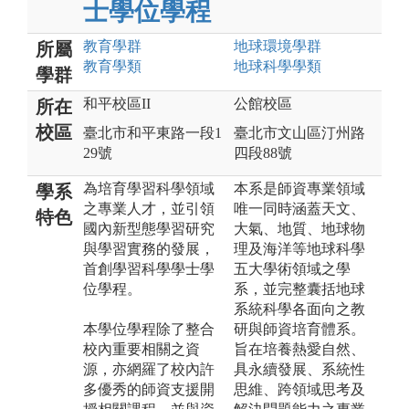
士學位學程
教育
學群
地球環境
學群
所屬
教育
學類
地球科學
學類
學群
和平校區II
公館校區
所在
校區
臺北市和平東路一段1
臺北市文山區汀州路
29號
四段88號
為培育學習科學領域
本系是師資專業領域
學系
之專業人才，並引領
唯一同時涵蓋天文、
特色
國內新型態學習研究
大氣、地質、地球物
與學習實務的發展，
理及海洋等地球科學
首創學習科學學士學
五大學術領域之學
位學程。
系，並完整囊括地球
系統科學各面向之教
本學位學程除了整合
研與師資培育體系。
校內重要相關之資
旨在培養熱愛自然、
源，亦網羅了校內許
具永續發展、系統性
多優秀的師資支援開
思維、跨領域思考及