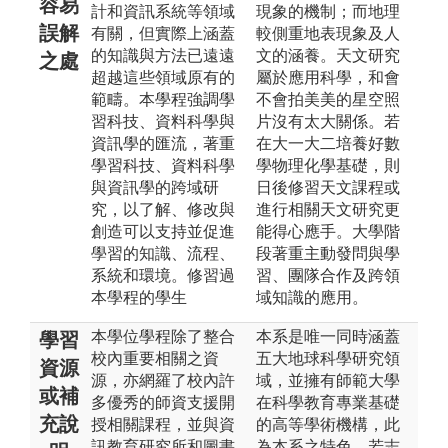
容易
計和資訊系統等領域
現象的機制；而地理
誤解
有關，但實際上涵蓋
較側重地表現象及人
的知識與方法已遠遠
文的涵養。天文研究
之處
超越這些領域原有的
屬於應用科學，和會
範疇。本學程強調學
不會拍美美的星空照
習科技、資料科學與
片沒有太大關係。若
資訊學的匯流，著重
在大一大二培養好數
學習科技、資料科學
學物理化學基礎，則
與資訊學的跨域研
日後修習天文課程或
究，以了解、修改與
進行相關天文研究更
創造可以支持並促進
能得心應手。大學階
學習的知識、流程、
段著重主動發問與學
系統和環境。修習過
習、團隊合作及跨領
本學程的學生
域知識的應用。
本學位學程除了整合
本系是唯一同時涵蓋
學習
校內重要相關之資
五大地球科學研究領
資源
源，亦網羅了校內許
域，並擁有師範大學
或補
多優秀的師資支援開
在科學教育專業基礎
充說
授相關課程，並與資
的高等學術機構，此
訊教育研究所和圖書
為本系之特色。若志