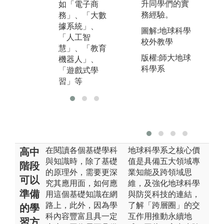
升同學們的實
如「電子商
室」、「數位
務經驗。
務」、「大數
典藏與數位出
據系統」、
版實驗室」、
圖解:地球科學
「人工智
「資訊素養與
校外教學
慧」、「教育
數位學習實驗
版權:師大地球
機器人」、
室」及「虛擬
科學系
「遊戲式學
實境教室」等
習」等
相關設施。
在閱讀各個基礎學科
地球科學系之核心價
高中
與知識時，除了基礎
值是具備五大領域專
階段
的原理外，需要更深
業知能及跨領域思
可以
究其應用面，如何應
維，及強化地球科學
準備
用這個基礎知識在網
與防災科技的連結，
路上，此外，因為學
了解「跨層圈」的交
的學
科內容豐富且具一定
互作用推動永續地
習方