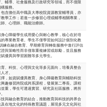
育、輔導、社會服務及行政研究等領域，而不僅限
機構服務。
，包含擔任高中職及大專校院資源教室輔導員，亦
育教學工作；若進一步修習心理或輔導相關專業，
老師、心理師、職能治療師。
顧身心障礙學生或用愛心與耐心教學，核心在於培
識的專業教育者。學生不僅學習如何設計個別化教
也訓練在融合教育、早期療育與轉銜服務中進行評估
實證與策略性而非僅靠重複練習或鼓勵，並且服務
資賦優異與學習困難等多元學生。
教育、科技、心理與文化等多元面向，培養具整合
業人才。
選擇，如資賦優異教育、身心障礙教育與輔助科技
依興趣修習跨院或跨系課程，發展第二專長。課程
務並重，學生可透過實習、研究及社區服務，將所
中。
科技與融合教育的結合，推動教育與科技的跨界合
族及在地文化的特殊教育議題，展現多元文化與社