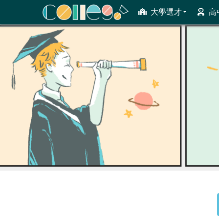
大學選才
高
ColleGo! 大學選才與高中育才輔助系統