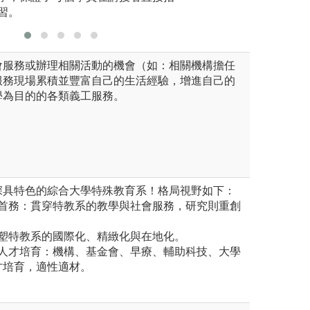
習。
或尋求能
會服務或辦理相關活動的機會（如：相關機構擔任
服務現場累積並豐富自己的生活經驗，增進自己的
學為目的的各類義工服務。
深具特色的綜合大學特殊教育系！格局視野如下：
為首務：貫穿特教系的教學與社會服務，研究則重創
形塑特教系的國際化、精緻化與在地化。
與人才培育：機構、基金會、早療、輔助科技、大學
才培育，適性適材。