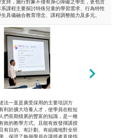
學支持，施行對象不僅有身心障礙之學生，更包含
本系課程主要探討特殊兒童的學習需求、行為特性
學生具備融合教育理念、課程調整能力及多元。
作：針對特殊教育相關議題以
實地參訪見習與實
分組討論
養問題分析與解決的能力；並
法一直是廣受採用的主要培訓方
進行觀摩、見習與
分組討論
告形式進行分享。
有利於擴大培養人才，使學員在較短
職場之連結。
互動的策
人們長期積累的豐富的知識，是一種
特質的教
系
版權:臺灣師大特
有效的教學方式。且能有效發揮講授
甚多功能
且有目的、有計劃、有組織地對全班
內容與主
學，保證了每個學員在講授者直接指
式彼此交