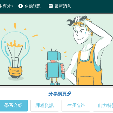
中育才
焦點話題
最新消息
分享網頁
學系介紹
課程資訊
生涯進路
能力特