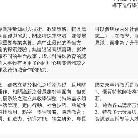
導下進行學
專業評量知能與技術、教學策略、輔具應
可以參與校內外社
育實踐與省思，關懷特殊需求者，並發展
志工），在教學、
等重要專業素養。高中生最好的準備方
見識，而非為了升
關的探索經驗，無論透過閱讀書籍、影片
識不同的生命故事，增加對特殊教育的認
的人事物有著更多的同理心與關懷體諒之
作及跨領域合作的能力。
比，雖然立基於相似之理論基礎，且均關
國立東華特教系是
運作、相關議題之發展趨勢等面向，但更
1、優質特教師培
支援系統之建立與教學調整（特殊需求領
新。
生活管理、定向行動、社會技巧、功能性
2、通過各式講座
科技應用、點字、學習策略、職業教育；
3、特教多元發展
展、創造力、領導才能、獨立研究、專長
資源教室輔導等人
。