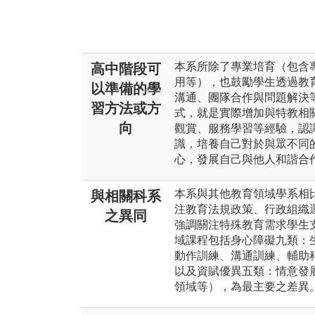
本系所除了專業培育（包含
高中階段可
用等），也鼓勵學生透過教
以準備的學
溝通、團隊合作與問題解決
習方法或方
式，就是實際增加與特教相
向
觀賞、服務學習等經驗，認
識，培養自己對於與眾不同
心，發展自己與他人和諧合
本系與其他教育領域學系相
與相關科系
注教育法規政策、行政組織
之異同
強調關注特殊教育需求學生
域課程包括身心障礙九類：
動作訓練、溝通訓練、輔助
以及資賦優異五類：情意發
領域等），為最主要之差異