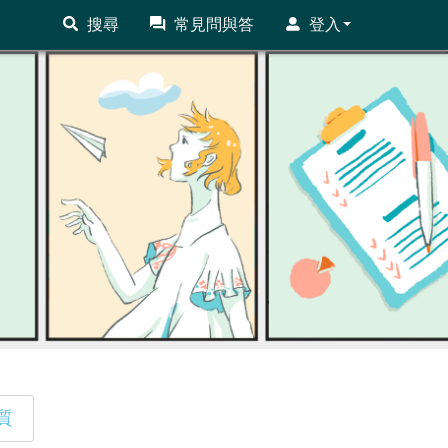
搜尋
常見問與答
登入
質