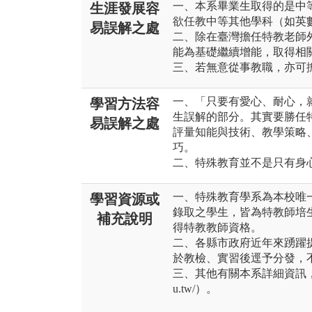
一、本系畢業生取得的是中
生涯發展容
欲任教中等其他學科（如英
易誤解之處
二、除在臺灣擔任特教老師
能為基礎繼續增能，取得相
三、若無意從事教職，亦可
一、「只要有愛心、耐心，
學習方法容
生誤解的部分。其實要勝任
易誤解之處
評量知能與技術、教學策略
巧。
二、特殊教育並不是只有身
一、特殊教育學系為本校唯
學習資源或
錄取之學生，皆為特教師培
補充說明
得特教教師資格。
二、各縣市政府近年來踴躍
於教檢、實習後逕予分發，
三、其他有關本系詳細資訊，可參見本
u.tw/）。