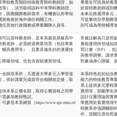
等學校教育階段特殊教育類科教師證，如
畢業生可投身於教
數等），須另取得該科中等學科教師證。
於當特教老師或到
外，因應國際教師需求，有機會以所學知
未來出路選擇多元
關資格後於海外擔任相關工作。
可從事幼兒早期療
擔任其他行政職務或專業團隊人員等。
則可成為學校輔導
就可以當特教老師」是本系最容易被高中
常被誤解為只是照
特教老師，必需經過專業培育（包括專業
養能運用跨領域知
、輔具應用等），且要具備良好的溝通技
育計畫（IEP），
與教學調整。講求
心障礙領域，也包含資賦優異領域。
對象涵身心障礙、
一全師培系所，凡透過大學多元入學管道
本系特色在於結合
生，得於課業完成並符合相關規定後，取
能力的特殊教育專
系上提供多元學程
提供本系公費名額，取得公費資格之同學
應用等，鼓勵學生
不需參加教師甄試。
設計注重理論與實
系網頁（https://www.spe.ntnu.ed
學應用於真實情境
特教系亦強調輔助
作，並關注原住民