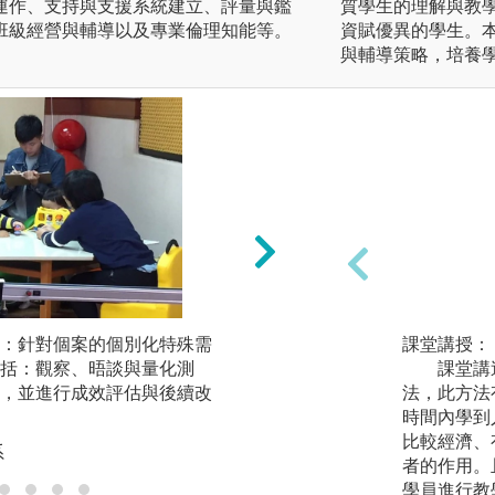
運作、支持與支援系統建立、評量與鑑
質學生的理解與教
班級經營與輔導以及專業倫理知能等。
資賦優異的學生。
與輔導策略，培養
：針對個案的個別化特殊需
合作學習與專題實
課堂講授：
括：觀察、晤談與量化測
分組討論方式，培
課堂講述
，並進行成效評估與後續改
透過口語演示或報
法，此方法
時間內學到
版權:臺灣師大特教
比較經濟、
系
者的作用。
學員進行教