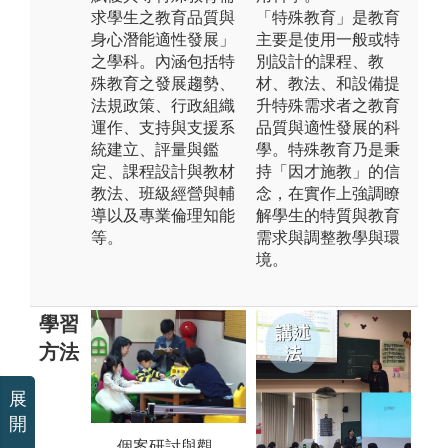
求學生之教育品質與
「特殊教育」是教育
身心潛能適性發展」
主要是使用一般或特
之學科。內涵包括特
別設計的課程、教
殊教育之發展趨勢、
材、教法、和設備提
法規政策、行政組織
升特殊需求者之教育
運作、支持與支援系
品質與適性發展的科
統建立、評量與鑑
學。特殊教育乃是秉
定、課程設計與教材
持「因才施教」的信
教法、班級經營與輔
念，在實作上強調瞭
導以及專業倫理知能
解學生的特質與教育
等。
需求與調整教學與環
境。
學習
方法
展
開
合作學習與專
個案研討與觀