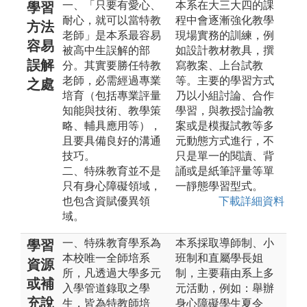
一、「只要有愛心、
本系在大三大四的課
學習
耐心，就可以當特教
程中會逐漸強化教學
方法
老師」是本系最容易
現場實務的訓練，例
容易
被高中生誤解的部
如設計教材教具，撰
誤解
分。其實要勝任特教
寫教案、上台試教
老師，必需經過專業
等。主要的學習方式
之處
培育（包括專業評量
乃以小組討論、合作
知能與技術、教學策
學習，與教授討論教
略、輔具應用等），
案或是模擬試教等多
且要具備良好的溝通
元動態方式進行，不
技巧。
只是單一的閱讀、背
二、特殊教育並不是
誦或是紙筆評量等單
只有身心障礙領域，
一靜態學習型式。
也包含資賦優異領
下載詳細資料
域。
一、特殊教育學系為
本系採取導師制、小
學習
本校唯一全師培系
班制和直屬學長姐
資源
所，凡透過大學多元
制，主要藉由系上多
或補
入學管道錄取之學
元活動，例如：舉辦
充說
生，皆為特教師培
身心障礙學生夏令