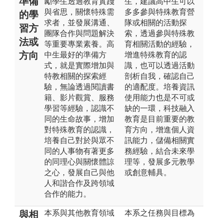
準備
勵學生透過教育實踐
生，建議高中生可以
與省思，關懷特殊需
多多參與特殊教育營
的學
求者，並發展溝通、
隊或相關的活動探
習方
團隊合作與問題解決
索，透過參與特殊教
法或
等重要專業素養。高
育相關活動的經驗，
方向
中生最好的準備方
增進特殊教育的認
式，就是實際增加與
識，也可以透過活動
特教相關的探索經
剖析自我，確認自己
驗，無論透過閱讀書
的適配度。培養資訊
籍、影片觀賞、服務
使用能力也是不可或
學習等經驗，認識不
缺的一環，科技融入
同的生命故事，增加
教育是目前重要的教
對特殊教育的認識，
育方向，增進個人資
培養自己對於與眾不
訊能力，儲備相關實
同的人事物有著更多
務經驗，結合未來學
的同理心與關懷體諒
理等，發展多元教學
之心，發展自己與他
或創意輔具。
人和諧合作及跨領域
合作的能力。
本系與其他教育領域
本系之任務與目標為
與相