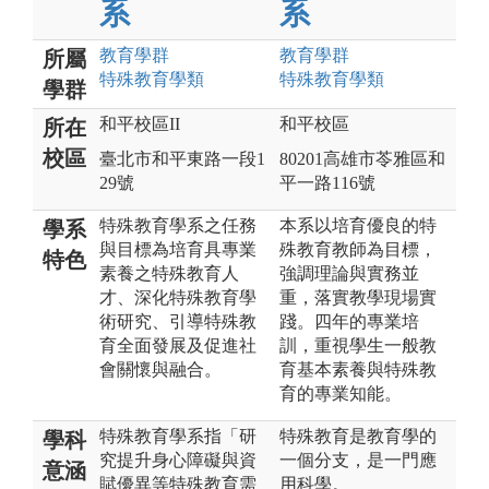
系
系
教育
學群
教育
學群
所屬
特殊教育
學類
特殊教育
學類
學群
和平校區II
和平校區
所在
校區
臺北市和平東路一段1
80201高雄市苓雅區和
29號
平一路116號
特殊教育學系之任務
本系以培育優良的特
學系
與目標為培育具專業
殊教育教師為目標，
特色
素養之特殊教育人
強調理論與實務並
才、深化特殊教育學
重，落實教學現場實
術研究、引導特殊教
踐。四年的專業培
育全面發展及促進社
訓，重視學生一般教
會關懷與融合。
育基本素養與特殊教
育的專業知能。
特殊教育學系指「研
特殊教育是教育學的
學科
究提升身心障礙與資
一個分支，是一門應
意涵
賦優異等特殊教育需
用科學。