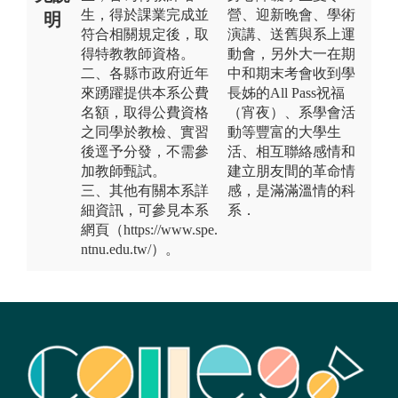
生，得於課業完成並
營、迎新晚會、學術
明
符合相關規定後，取
演講、送舊與系上運
得特教教師資格。
動會，另外大一在期
二、各縣市政府近年
中和期末考會收到學
來踴躍提供本系公費
長姊的All Pass祝福
名額，取得公費資格
（宵夜）、系學會活
之同學於教檢、實習
動等豐富的大學生
後逕予分發，不需參
活、相互聯絡感情和
加教師甄試。
建立朋友間的革命情
三、其他有關本系詳
感，是滿滿溫情的科
細資訊，可參見本系
系．
網頁（https://www.spe.
ntnu.edu.tw/）。