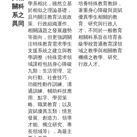
學系相比，雖然立基
培養特殊教育教師，
關科
於相似之理論基礎，
著重身心障礙與資賦
系之
且均關注教育法規政
優異學生相關的教
異同
策、行政組織運作、
育、研究與行政人
相關議題之發展趨勢
才，不同於一般教育
等面向，但更強調關
相關科系旨在培育各
注特殊教育需求學生
級學校普通教育課領
支援系統之建立與教
域之教學與相關教育
學調整（特殊需求領
機構之教學、研究、
域課程包括身心障礙
行政人才。
九類：生活管理、定
向行動、社會技巧、
功能性動作訓練、溝
通訓練、輔助科技應
用、點字、學習策
略、職業教育；以及
資賦優異五類：情意
發展、創造力、領導
才能、獨立研究、專
長領域等），為最主