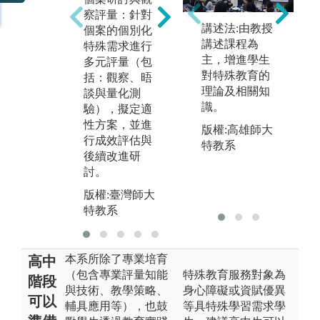
實
題實作：針對
察評量：針對
與
特殊教育相關
講述法:由教授
個案的個別化
進
議題以分組討
講述課程為
特殊需求進行
學
論方式，培養
主，增進學生
多元評量（包
摩
問題分析與解
對特殊教育的
括：觀察、晤
務
決的能力；並
理論及相關知
談與量化測
化
透過口語演示
識。
驗），擬定適
職
或報告形式進
性方案，並進
版權:高雄師大
行分享。
版
行成效評估與
特教系
特
版權:臺灣師大
後續改進研
特教系
討。
版權:臺灣師大
特教系
本系所除了專業培育
高中
（包含專業評量知能
特殊教育服務對象為
階段
與技術、教學策略、
身心障礙或資賦優異
可以
輔具應用等），也鼓
等具特殊學習需求學