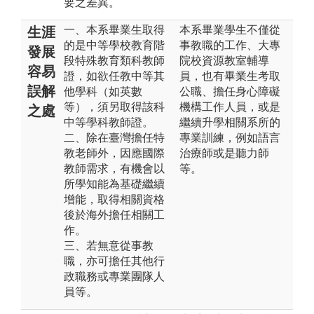
要之差異。
一、本系畢業生取得
本系畢業學生不僅從
生涯
的是中等學校教育階
事教職的工作、大專
發展
段特殊教育類科教師
院校資源教室輔導
容易
證，如欲任教中等其
員，也有畢業生考取
誤解
他學科（如英數
公職、擔任身心障礙
等），須另取得該科
機構工作人員，或是
之處
中等學科教師證。
繼續升學相關系所的
二、除在臺灣擔任特
專業訓練，例如語言
教老師外，因應國際
治療師或是聽力師
教師需求，有機會以
等。
所學知能為基礎繼續
增能，取得相關資格
後於海外擔任相關工
作。
三、若無意從事教
職，亦可擔任其他行
政職務或專業團隊人
員等。