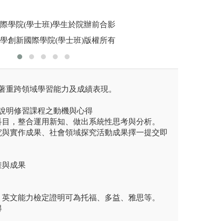
圖解:政
國際學院(學士班)學生於院辦前合影
版權:政治
大學創新國際學院(學士班)版權所有
系著重跨領域學習能力及成績表現。
具體說明修習課程之動機與心得
域科目，整合運用新知、做出系統性思考與分析。
探究與實作成果、社會領域探究活動成果擇一提交即
畫與成果
明，英文能力檢定證明可為托福、多益、雅思等。
得