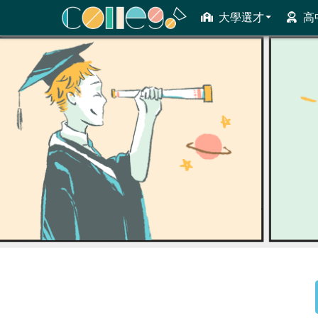
大學選才
高
ColleGo! 大學選才與高中育才輔助系統