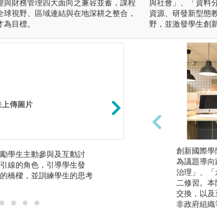
理與財務管理四大面向之兼容並蓄，課程
與社會」、「資料
全球視野、區域連結與在地深耕之整合，
資源、研發新型態
才為目標。
野，並激發學生創
未上傳圖片
創新國際學
勵學生主動參與及互動討
小組討論報告：小
為議題導向
引線的角色，引導學生發
與腦力激盪，強化
治理」、「
的橋樑，並訓練學生的思考
養團隊合作的精神
二修習。本
交換，以及
非政府組織