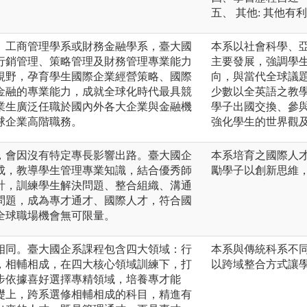
五、 其他: 其他有
、工商管理學系或財務金融學系，臺大國
本系以社會科學、
行銷管理、策略管理及財務管理專業能力
主要發展，強調學
視野，孕育學生國際企業經營策略、國際
向，與當代全球議
金融的專業能力，成就全球化時代最具競
少數以全英語之教
業生廣泛任職於國內外各大企業與金融機
學子出國交換、參
球企業高階職務。
強化學生的世界觀
，會因沒有特定專長影響出路。臺大國企
本系培育之國際人
成，教導學生管理專業知識，結合優秀師
勵學子以創新思維
計，訓練學生解決問題、整合組織、溝通
問題，成為專才通才、國際人才，符合國
全球職場機會無可限量。
相同。臺大國企系課程包含四大領域：行
本系與傳統科系不
，相輔相成，在四大核心領域訓練下，打
以跨域整合方式讓
步依據喜好選擇專精領域，培養專才能
礎上，跨系選修相輔相成的科目，精進有