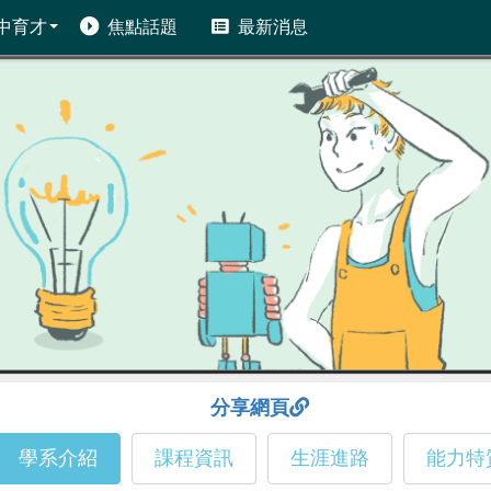
中育才
焦點話題
最新消息
分享網頁
學系介紹
課程資訊
生涯進路
能力特