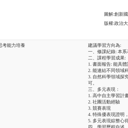
圖解:創新
版權:政治
思考能力培養
建議學習方向為:
一、修課紀錄: 本
二、課程學習成果:
1. 書面報告: 能
2. 能連結不同領
3. 自然科學領域
可。
三、多元表現：
1. 高中自主學習計
2. 社團活動經驗
3. 競賽表現
4. 特殊優表現證
5. 多元表現綜整心
四、學習歷程自述