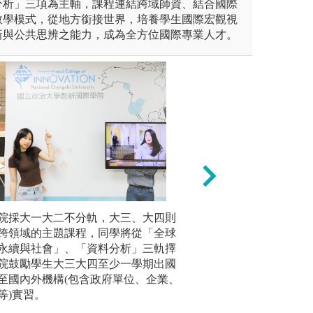
分析」三項為主軸，課程連結跨域師資、結合國際
教學模式，從地方銜接世界，培養學生國際宏觀視
新與公共思辨之能力，成為全方位國際專業人才。
未上傳圖片
院採大一大二不分軌，大三、大四則
學院三軌
組成員針對各種議題進行討論
個案分析：透過研
跨領域的主題課程，同學將從「全球
「社會創
學生的分析與決策能力，並培
學生思考、分析與
永續與社會」、「資料分析」三軌擇
「協商劇
。
院鼓勵學生大三大四至少一學期出國
民工研究實
至國內外機構(包含政府單位、企業、
民工營以
等)實習。
多門創國課程
務連結以促