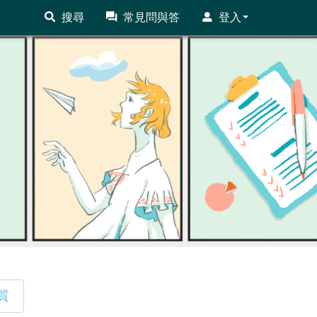
搜尋
常見問與答
登入
質