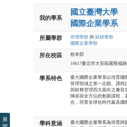
國立臺灣大學
我的學系
國際企業學系
管理
學群
跨
財經
學群
所屬學群
國際企業
學類
校本部
所在校區
10617臺北市大安區羅斯福
臺大國際企業學系以培育國
學系特色
管理領域之第一志願。課程
與財務管理四大面向之兼容
陣容與全方位的創新課程，
合，培育全球化時代最具國
展
臺大國際企業學系為培育跨
學科意涵
開