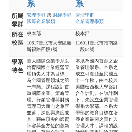
系
系
管理
學群
跨
財經
學群
管理
學群
所屬
國際企業
學類
企業管理
學類
學群
校本部
校本部
所在
校區
10617臺北市大安區羅
116011臺北市指南路
斯福路四段1號
二段64號
臺大國際企業學系以
本系為國內首創之企
學系
培育國際企業經營管
業管理學系。本系之
特色
理頂尖人才為目標，
成立可溯源至民國五
為全國管理領域之第
十一年秋，由本校與
一志願。課程設計首
美國密西根大學簽訂
重國際企業、策略管
合作計劃。在該計劃
理、行銷管理與財務
下，先設立企業管理
管理四大面向之兼容
學系大學部。本系大
並蓄，深度與廣度兼
學部的教育目標在培
具，藉由頂尖的師資
養企業最需之實作與
陣容與全方位的創新
管理人才，課程的設