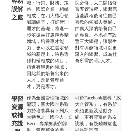
容易
域：行銷、財務、策
院必修，大二開始修
誤解
略、國際企業，相輔
習五管課程，學習完
相成，在四大核心領
這些課程後可往自己
之處
域訓練下，打好管理
喜歡的領域去發展，
通才的基礎，將進一
由廣入深的培養自己
步依據喜好選擇專精
的專長。本系亦有設
領域，培養專才能
置三大學程，讓學生
力，更可以在選定領
對有興趣領域可以更
域的基礎上，跨系選
深入的學習。成為社
修相輔相成的科目，
會所需的π型人才。
精進有興趣的領域，
因此我們培養出來的
人才，既是管理通
才，更是專才。
作為全國管理領域的
可於Facebook搜尋「政
學習
龍頭，臺大國企系致
大企管系」，有系所
資源
力於培養具有下列八
介紹更新及活動介
或補
大特色之「國企人」(I
紹，更有豐富的系友
充說
Ber)：專業知識的深
訪談，有疑難雜症也
度、管理整合的廣
可私訊詢問。