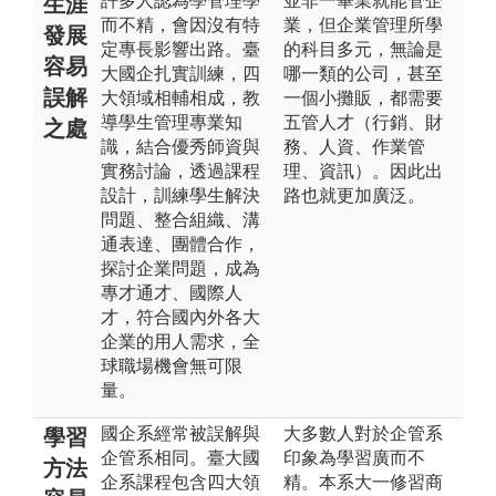
許多人認為學管理學
並非一畢業就能管企
生涯
而不精，會因沒有特
業，但企業管理所學
發展
定專長影響出路。臺
的科目多元，無論是
容易
大國企扎實訓練，四
哪一類的公司，甚至
誤解
大領域相輔相成，教
一個小攤販，都需要
導學生管理專業知
五管人才（行銷、財
之處
識，結合優秀師資與
務、人資、作業管
實務討論，透過課程
理、資訊）。因此出
設計，訓練學生解決
路也就更加廣泛。
問題、整合組織、溝
通表達、團體合作，
探討企業問題，成為
專才通才、國際人
才，符合國內外各大
企業的用人需求，全
球職場機會無可限
量。
國企系經常被誤解與
大多數人對於企管系
學習
企管系相同。臺大國
印象為學習廣而不
方法
企系課程包含四大領
精。本系大一修習商