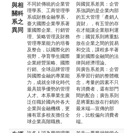
不同於傳統的企業管
與國貿系差異：企管
與相
理學系、工商管理學
系強調的是企業內部
關科
系或財務金融學系，
的五大管理「產銷人
系之
臺大國際企業學系著
資財」，有五管的存
異同
重國際企業、行銷管
在才能讓企業順利運
理、策略管理及財務
作；國貿系則將重點
管理專業能力的培養
放在企業之間的貿易
及整合，以國際化的
和交流，課程多半著
視野，孕育學生國際
重於國際金融間的法
企業經營策略、國際
律與經濟理論。
行銷、全球品牌管理
與廣告系差異：企管
與國際金融的專業能
系學習行銷的整體概
力，成就全球化時代
念，考量的因素不只
最具競爭優勢的管理
有消費者，還有部門
人才。本系畢業生廣
間的配合；廣告系則
泛任職於國內外各大
是將重點放在行銷的
企業與金融機構，更
最末端—宣傳的部
擁有眾多校友擔任全
分，比較偏向消費者
球企業高階職務。
端。