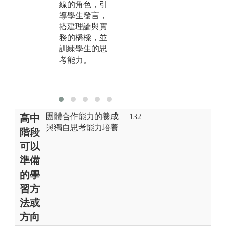
線的角色，引
學生的分析與
解
導學生發言，
決策能力，並
業
搭建理論與實
培養團隊合作
務的橋樑，並
的精神。
訓練學生的思
考能力。
團體合作能力的養成
132
高中
與獨自思考能力培養
階段
可以
準備
的學
習方
法或
方向