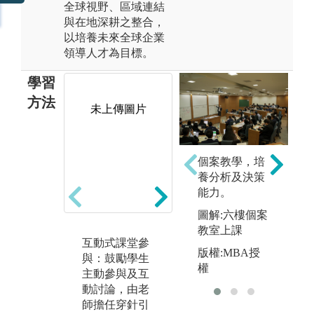
全球視野、區域連結
與在地深耕之整合，
以培養未來全球企業
領導人才為目標。
學習
方法
未上傳圖片
未上傳圖片
個案教學，培
養分析及決策
能力。
圖解:六樓個案
教室上課
互動式課堂參
小組討論報
個
版權:MBA授
與：鼓勵學生
告：小組成員
過
權
主動參與及互
針對各種議題
實
動討論，由老
進行討論與腦
例
師擔任穿針引
力激盪，強化
思