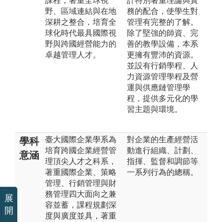
課程，著重全球視
計特別著重理論與實
野、區域連結與在地
務的配合，使學生對
深耕之整合，培育全
管理有完整的了解。
球化時代最具國際視
除了堅強的師資、完
野與跨國經營能力的
善的教學設備，本系
卓越管理人才。
更擁有豐沛的資源。
並設有行銷學程、人
力資源管理學程及營
運與供應鏈管理學
程，提供多元化的學
習主題與環境。
臺大國際企業學系為
對企業的生產經營活
學科
培育跨國企業經營管
動進行組織、計劃、
意涵
理頂尖人才之科系，
指揮、監督和調節等
著重國際企業、策略
一系列行為的總稱。
管理、行銷管理與財
務管理四大面向之兼
展
容並蓄，課程規劃深
開
度與廣度並具，著重