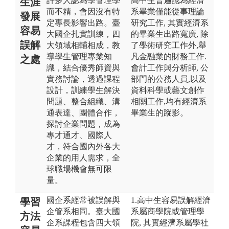
許多人認為學管理學
高中生普遍認為經濟
生涯
而不精，會因沒有特
系畢業僅能從事理論
發展
定專長影響出路。臺
研究工作, 其實經濟系
容易
大國企扎實訓練，四
的畢業生出路寬廣, 除
誤解
大領域相輔相成，教
了學術研究工作外,舉
導學生管理專業知
凡金融業的財務工作.
之處
識，結合優秀師資與
會計工作與分析師, 公
實務討論，透過課程
部門的公務人員,以及
設計，訓練學生解決
資料科學或藝文創作
問題、整合組織、溝
相關工作,均有經濟系
通表達、團體合作，
畢業生的蹤影。
探討企業問題，成為
專才通才、國際人
才，符合國內外各大
企業的用人需求，全
球職場機會無可限
量。
國企系經常被誤解與
1.高中生容易誤解經濟
學習
企管系相同。臺大國
系屬商學院或管理學
方法
企系課程包含四大領
院, 其實經濟系屬學社