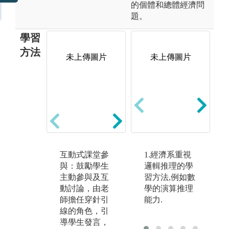
的個體和總體經濟問
題。
學習
方法
未上傳圖片
未上傳圖片
未上傳圖片
互動式課堂參
小組討論報
1.經濟系重視
個
與：鼓勵學生
告：小組成員
邏輯推理的學
過
主動參與及互
針對各種議題
習方法,例如數
實
動討論，由老
進行討論與腦
學的演算推理
例
師擔任穿針引
力激盪，強化
能力.
思
線的角色，引
學生的分析與
解
導學生發言，
決策能力，並
業