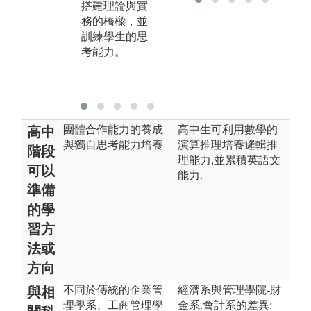
搭建理論與實
培養團隊合作
務的橋樑，並
的精神。
訓練學生的思
考能力。
團體合作能力的養成
高中生可利用數學的
高中
與獨自思考能力培養
演算推理培養邏輯推
階段
理能力,並累積英語文
可以
能力.
準備
的學
習方
法或
方向
不同於傳統的企業管
經濟系與管理學院-財
與相
理學系、工商管理學
金系.會計系的差異: