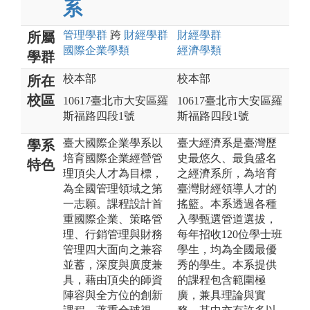
系
管理
學群
跨
財經
學群
財經
學群
所屬
國際企業
學類
經濟
學類
學群
校本部
校本部
所在
校區
10617臺北市大安區羅
10617臺北市大安區羅
斯福路四段1號
斯福路四段1號
臺大國際企業學系以
臺大經濟系是臺灣歷
學系
培育國際企業經營管
史最悠久、最負盛名
特色
理頂尖人才為目標，
之經濟系所，為培育
為全國管理領域之第
臺灣財經領導人才的
一志願。課程設計首
搖籃。本系透過各種
重國際企業、策略管
入學甄選管道選拔，
理、行銷管理與財務
每年招收120位學士班
管理四大面向之兼容
學生，均為全國最優
並蓄，深度與廣度兼
秀的學生。本系提供
具，藉由頂尖的師資
的課程包含範圍極
陣容與全方位的創新
廣，兼具理論與實