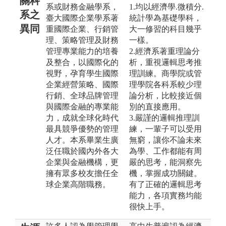
關科
系或財務金融學系，
1.均以經濟學.微積分.
系之
臺大國際企業學系著
統計學為基礎學科，
異同
重國際企業、行銷管
大一修習的科目幾乎
理、策略管理及財務
一樣。
管理專業能力的培養
2.經濟系著重理論分
及整合，以國際化的
析，重視邏輯思考推
視野，孕育學生國際
理訓練。商學院或管
企業經營策略、國際
理學院各科系較少理
行銷、全球品牌管理
論分析，比較接近個
與國際金融的專業能
別的直接應用。
力，成就全球化時代
3.嚴謹的邏輯推理訓
最具競爭優勢的管理
練，一輩子可以受用
人才。本系畢業生廣
無窮，讓你不論未來
泛任職於國內外各大
為學、工作都能有周
企業與金融機構，更
嚴的思考，能洞察先
擁有眾多校友擔任全
機，掌握成功關鍵。
球企業高階職務。
有了正確的邏輯思考
能力，各項實務均能
很快上手。