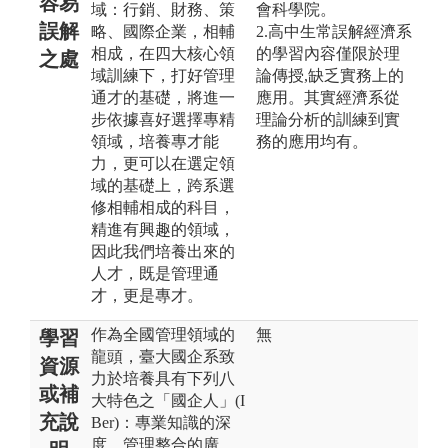
容易
域：行銷、財務、策
會科學院。
誤解
略、國際企業，相輔
2.高中生常誤解經濟系
相成，在四大核心領
的學習內容僅限於理
之處
域訓練下，打好管理
論傳授,缺乏實務上的
通才的基礎，將進一
應用。其實經濟系從
步依據喜好選擇專精
理論分析的訓練到實
領域，培養專才能
務的應用均有。
力，更可以在選定領
域的基礎上，跨系選
修相輔相成的科目，
精進有興趣的領域，
因此我們培養出來的
人才，既是管理通
才，更是專才。
作為全國管理領域的
無
學習
龍頭，臺大國企系致
資源
力於培養具有下列八
或補
大特色之「國企人」(I
充說
Ber)：專業知識的深
度、管理整合的廣