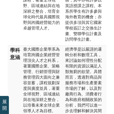
課程，著重全球視
務，其中亦有許多以
野、區域連結與在地
英語授課之課程。本
深耕之整合，培育全
系所學生有許多參與
球化時代最具國際視
海外教育的機會；亦
野與跨國經營能力的
提供多項與其它國家
卓越管理人才。
學校簽訂之交換生計
畫、雙聯學位計畫及
訪問學生計畫。
臺大國際企業學系為
經濟學是以嚴謹的邏
學科
培育跨國企業經營管
輯分析和數理工具，
意涵
理頂尖人才之科系，
來討論如何理性分配
著重國際企業、策略
有限的資源以滿足人
管理、行銷管理與財
類無窮的欲望。具體
務管理四大面向之兼
而言，透過對商品與
容並蓄，課程規劃深
服務市場和生產要素
度與廣度並具，著重
市場的了解，以及對
全球視野、區域連結
廠商行為、消費者行
與在地深耕之整合，
為和政府相關政策的
展
以培養未來全球企業
分析，我們可以進一
開
領導人才為目標。
步去理解和解決其間